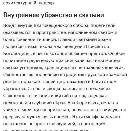
архитектурный шедевр.
Внутреннее убранство и святыни
Войдя внутрь Благовещенского собора, посетители
оказываются в пространстве, наполненном светом и
благоговейной тишиной. Главной святыней храма
является чтимая икона Благовещения Пресвятой
Богородицы, в честь которой освящён престол. Особое
почитание среди верующих снискали частицы мощей
святых угодников, хранящиеся в специальных ковчегах.
Иконостас, выполненный в традициях русской храмовой
резьбы, поражает своей детализацией и богатством
убранства. Стены и своды расписаны сценами из
Священного Писания и житий святых, создавая
целостный и глубокий образ. В соборе всегда можно
увидеть молящихся прихожан, почувствовать живую, не
прерывающуюся связь времён. Эта атмосфера делает
посещение не просто экскурсией, а настоящим
погружением в духовную историю края.