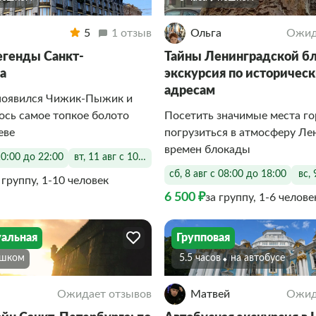
5
1 отзыв
Ольга
Ожид
генды Санкт-
Тайны Ленинградской б
а
экскурсия по историчес
адресам
 появился Чижик-Пыжик и
ось самое топкое болото
Посетить значимые места го
еве
погрузиться в атмосферу Ле
времен блокады
10:00 до 22:00
вт, 11 авг с 10:00 до 22:00
сб, 8 авг с 08:00 до 18:00
вс,
 группу, 1-10 человек
6 500 ₽
за группу, 1-6 челове
альная
Групповая
ешком
5.5 часов
На автобусе
Ожидает отзывов
Матвей
Ожид