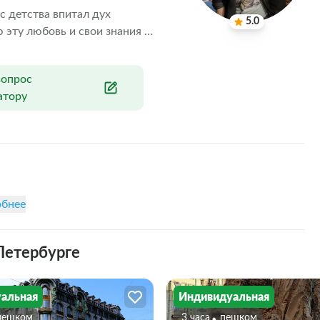
 детства впитал дух 
5.0
 эту любовь и свои знания 
рекрасного города.
вопрос
атору
бнее
Петербурге
альная
Индивидуальная
Пешком
3 часа
Пешком