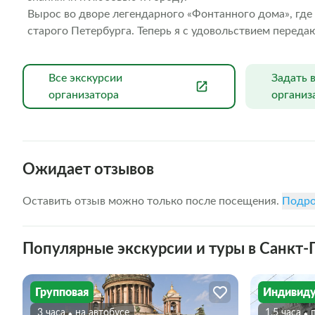
Вырос во дворе легендарного «Фонтанного дома», где с
старого Петербурга. Теперь я с удовольствием передаю
всем, кто интересуется историей и культурой нашего п
Все экскурсии
Задать 
организатора
организ
Ожидает отзывов
Оставить отзыв можно только после посещения.
Подро
Популярные экскурсии и туры в Санкт-
Групповая
Индивиду
3 часа
На автобусе
1.5 часа