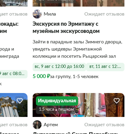
ает отзывов
Мила
Ожидает отзывов
локады:
Экскурсия по Эрмитажу с
ким
музейным экскурсоводом
Зайти в парадные залы Зимнего дворца,
рода и
увидеть шедевры Эрмитажной
нинграда
коллекции и посетить Рыцарский зал
вс, 9 авг с 12:00 до 16:00
вт, 11 авг с 12:00 до 1
 9 авг с 08:00 до 18:00
5 000 ₽
за группу, 1-5 человек
к
Индивидуальная
1.5 часа
Пешком
ает отзывов
Артем
Ожидает отзывов