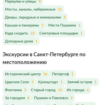
Переулки и улицы
9
Мосты, каналы, набережные
11
Дворы, парадные и коммуналки
3
Крыши и панорамы
1
Места Пушкина
1
Куда сходить
22
Смотровые площадки
1
Доходные дома
1
Экскурсии в Санкт-Петербурге по
меcтоположению
Исторический центр
16
Петергоф
1
Царское Село
2
Кронштадт
1
Заячий остров
1
Фонтанка
3
Старый город
16
Из города
6
За городом
6
Пушкин и Павловск
2