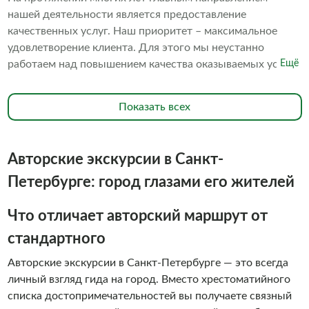
нашей деятельности является предоставление
качественных услуг. Наш приоритет – максимальное
удовлетворение клиента. Для этого мы неустанно
работаем над повышением качества оказываемых услуг.
Ещё
В частности, мы постоянно поддерживаем превосходное
состояние наших судов. В исправности содержатся
Показать всех
средства безопасности. Наш персонал обладает высокой
квалификацией. Всё это в совокупности делает ваше
пребывание на борту наших судов комфортным и
Авторские экскурсии в Санкт-
безопасным. Мы знаем, что речные прогулки - это
незабываемое развлечение, которое сильно отличается
Петербурге: город глазами его жителей
от других видов транспорта свежим воздухом и
недоступными ранее видами на достопримечательности
Что отличает авторский маршрут от
города с воды. Мы знаем, что речные прогулки - это
стандартного
незабываемое удовольствие, поэтому водные прогулки с
командой «Алые паруса» обязан себе позволить каждый
Авторские экскурсии в Санкт-Петербурге — это всегда
гость Санкт- Петербурга. И, конечно, каждый житель
личный взгляд гида на город. Вместо хрестоматийного
города должен периодически баловать себя ими. Добро
списка достопримечательностей вы получаете связный