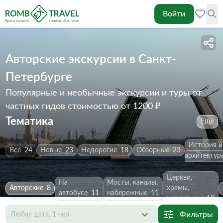
Войти
Авторские экскурсии в Санкт-
Петербурге
Популярные и необычные экскурсии и туры от
частных гидов
стоимостью от 1200 ₽
Тематика
Ещё
История и
Все
24
Новые
23
Недорогие
18
Обзорные
23
архитектур
Церкви,
На
Мосты, каналы,
Авторские
8
храмы,
автобусе
11
набережные
11
монастыри
10
Фильтры
Любая дата, 1 чел.