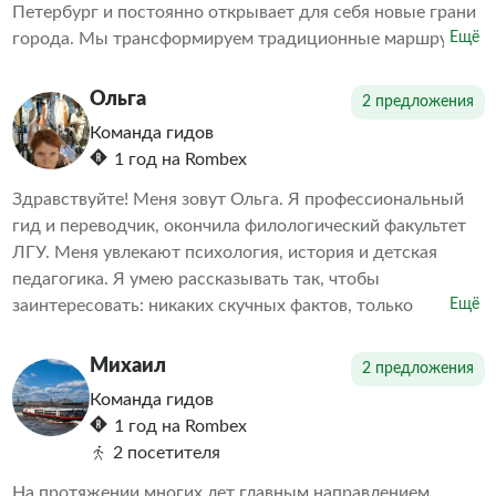
Петербург и постоянно открывает для себя новые грани
города. Мы трансформируем традиционные маршруты,
Ещё
демонстрируя то, что удивляет даже местных жителей.
Наша цель — объединить игру и образование. За годы
Ольга
2 предложения
работы мы убедились, что интерактивные туры с играми
Команда гидов
и викторинами интересны не только детям, но и
1 год на Rombex
взрослым.
Здравствуйте! Меня зовут Ольга. Я профессиональный
гид и переводчик, окончила филологический факультет
ЛГУ. Меня увлекают психология, история и детская
педагогика. Я умею рассказывать так, чтобы
заинтересовать: никаких скучных фактов, только
Ещё
увлекательные истории и судьбы людей. Понимание
прошлого помогает лучше осознать настоящее.
Михаил
2 предложения
Команда гидов
1 год на Rombex
2 посетителя
На протяжении многих лет главным направлением