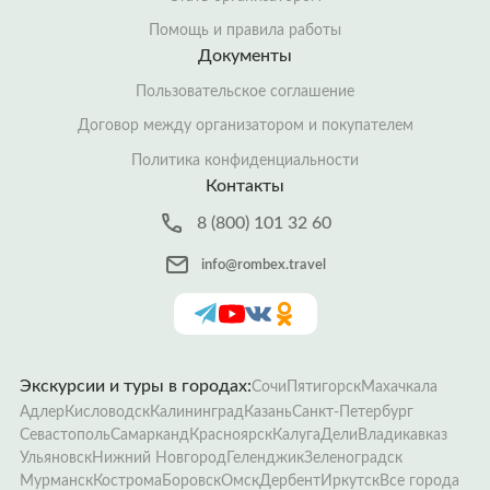
Помощь и правила работы
Документы
Пользовательское соглашение
Договор между организатором и покупателем
Политика конфиденциальности
Контакты
8 (800) 101 32 60
info@rombex.travel
Экскурсии и туры в городах:
Сочи
Пятигорск
Махачкала
Адлер
Кисловодск
Калининград
Казань
Санкт-Петербург
Севастополь
Самарканд
Красноярск
Калуга
Дели
Владикавказ
Ульяновск
Нижний Новгород
Геленджик
Зеленоградск
Мурманск
Кострома
Боровск
Омск
Дербент
Иркутск
Все города