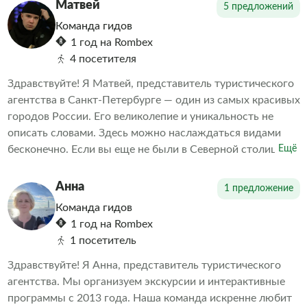
передаю эту любовь и свои знания всем, кто
Матвей
5 предложений
интересуется историей и культурой нашего прекрасного
Команда гидов
города.
1 год на Rombex
4 посетителя
Здравствуйте! Я Матвей, представитель туристического
агентства в Санкт-Петербурге — один из самых красивых
городов России. Его великолепие и уникальность не
описать словами. Здесь можно наслаждаться видами
бесконечно. Если вы еще не были в Северной столице
Ещё
или хотите узнать о ней больше, мы предлагаем вам
уникальную возможность познакомиться с главными
Анна
1 предложение
достопримечательностями Санкт-Петербурга.
Команда гидов
1 год на Rombex
1 посетитель
Здравствуйте! Я Анна, представитель туристического
агентства. Мы организуем экскурсии и интерактивные
программы с 2013 года. Наша команда искренне любит