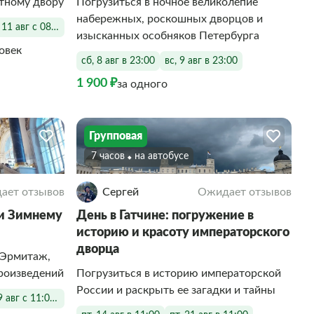
тному двору
Погрузиться в ночное великолепие
набережных, роскошных дворцов и
, 11 авг с 08:00 до 21:30
изысканных особняков Петербурга
ловек
сб, 8 авг в 23:00
вс, 9 авг в 23:00
1 900 ₽
за одного
Групповая
7 часов
На автобусе
ает отзывов
Сергей
Ожидает отзывов
 и Зимнему
День в Гатчине: погружение в
историю и красоту императорского
дворца
 Эрмитаж,
произведений
Погрузиться в историю императорской
России и раскрыть ее загадки и тайны
 9 авг с 11:00 до 16:30