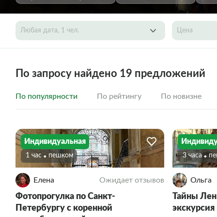
Любая дата, 1 чел.
Цена
По запросу найдено 19 предложений
По популярности
По рейтингу
По новизне
Индивидуальная
Индивиду
1 час
Пешком
3 часа
П
Елена
Ожидает отзывов
Ольга
Фотопрогулка по Санкт-
Тайны Лен
Петербургу с коренной
экскурсия