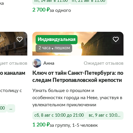
пт, 14 авг в 11:00
пт, 21 авг в 11:00
ка
2 700 ₽
за одного
Индивидуальная
2 часа
Пешком
ает отзывов
Анна
Ожидает отзывов
по каналам
Ключ от тайн Санкт-Петербурга: по
следам Петропавловской крепости
столицу с
Узнать больше о прошлом и
особенностях города на Неве, участвуя в
увлекательном приключении
:00
...
сб, 8 авг с 10:00 до 21:00
вс, 9 авг с 10:00 до 21
1 200 ₽
за группу, 1-5 человек