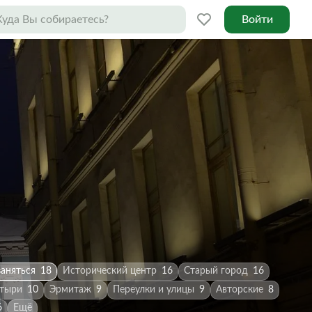
Войти
заняться
18
Исторический центр
16
Старый город
16
стыри
10
Эрмитаж
9
Переулки и улицы
9
Авторские
8
6
Ещё