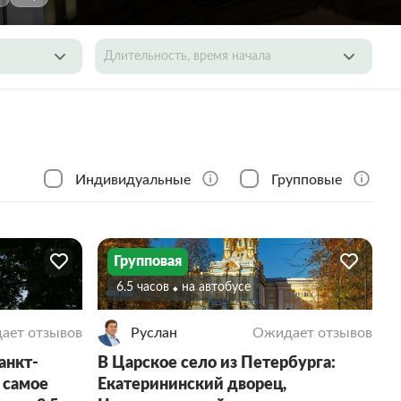
Длительность, время начала
Индивидуальные
Групповые
Групповая
6.5 часов
На автобусе
ает отзывов
Руслан
Ожидает отзывов
анкт-
В Царское село из Петербурга:
 самое
Екатерининский дворец,