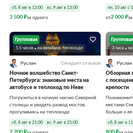
сб, 8 авг в 13:00
вс, 9 авг в 13:00
пн, 10 авг с 
3 500 ₽
2 000 ₽
за одного
от
за
Групповая
Группова
5.5 часов
На автобусе, теплоходе
3 часа
Н
Руслан
Ожидает отзывов
Руслан
Ночное волшебство Санкт-
Обзорная 
Петербурга: знаковые места на
с посещен
автобусе и теплоход по Неве
крепости
Погрузиться в ночную магию Северной
Познакомит
столицы и увидеть развод мостов,
местами Сев
прогуливаясь на теплоходе
больше о ее
сб, 8 авг в 21:00
вс, 9 авг в 21:00
сб, 8 авг в 1
2 200 ₽
800 ₽
за одного
за од