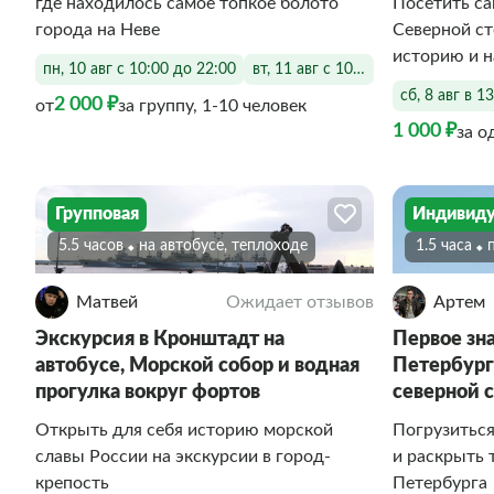
где находилось самое топкое болото
Посетить са
города на Неве
Северной ст
историю и н
пн, 10 авг с 10:00 до 22:00
вт, 11 авг с 10:00 до 22:00
сб, 8 авг в 1
2 000 ₽
от
за группу, 1-10 человек
1 000 ₽
за о
Групповая
Индивиду
5.5 часов
На автобусе, теплоходе
1.5 часа
Матвей
Ожидает отзывов
Артем
Экскурсия в Кронштадт на
Первое зна
автобусе, Морской собор и водная
Петербург
прогулка вокруг фортов
северной 
Открыть для себя историю морской
Погрузиться
славы России на экскурсии в город-
и раскрыть 
крепость
Петербурга