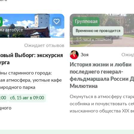
я
Групповая
На автобусе
Временно не проводится
3.5 часа
Пешком
Ожидает отзывов
Зоя
Ожид
овый Выборг: экскурсия
урга
История жизни и любви
последнего генерал-
ны старинного города:
фельдмаршала России Д.
ая атмосфера, уютные кафе
Милютина
риродного парка
Окунуться в атмосферу стар
9:00
сб, 15 авг в 09:00
особняка и почувствовать се
дного
изысканного общества XIX в