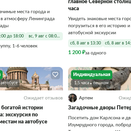
главное Северной столиц
часа
ачимые места города и
 в атмосферу Ленинграда
Увидеть знаковые места гор
кады
погрузиться в его историю и
автобусной экскурсии
8:00 до 18:00
вс, 9 авг с 08:00 до 18:00
сб, 8 авг в 13:30
сб, 8 авг в 14
руппу, 1-6 человек
1 200 ₽
за одного
я
Индивидуальная
а автобусе
1.5 часа
Пешком
Ожидает отзывов
Артем
Ожид
 богатой истории
Загадочные дворы Пете
а: экскурсия по
Посетить дом Карлсона и д
местам на автобусе
Изумрудного города, поброд