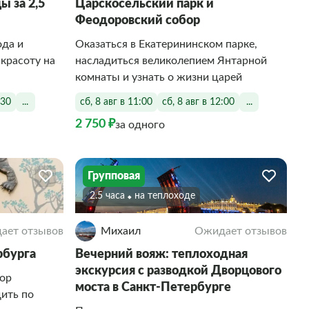
ы за 2,5
Царскосельский парк и
Феодоровский собор
ода и
Оказаться в Екатерининском парке,
 красоту на
насладиться великолепием Янтарной
комнаты и узнать о жизни царей
:30
...
сб, 8 авг в 11:00
сб, 8 авг в 12:00
...
2 750 ₽
за одного
Групповая
2.5 часа
На теплоходе
ает отзывов
Михаил
Ожидает отзывов
рбурга
Вечерний вояж: теплоходная
экскурсия с разводкой Дворцового
вор
моста в Санкт-Петербурге
ить по