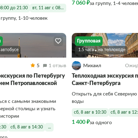
7 060 ₽
за группу, 1-4 челове
08:00 до 21:30
вт, 11 авг с 08:00 до 21:30
 группу, 1-10 человек
я
Групповая
а автобусе
1.5 часа
На теплоходе
5
1 отзыв
Михаил
Ожид
экскурсия по Петербургу
Теплоходная экскурсия 
ием Петропавловской
Санкт-Петербурга
Открыть для себя Северную 
ься с самыми знаковыми
воды
ерной столицы и узнать
сб, 8 авг в 10:30
сб, 8 авг в 12
 истории
1 400 ₽
за одного
1:30
сб, 8 авг в 14:30
...
ного