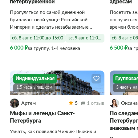
петербурженкой
адресам
Прогуляться по самой денежной
Посетить зн
бриллиантовой улице Российской
погрузиться
Империи и сделать незабываемые
времен бло
снимки
сб, 8 авг с 11:00 до 15:00
вс, 9 авг с 11:00 до 15:00
сб, 8 авг с 0
6 000 ₽
6 500 ₽
за группу, 1-4 человека
за г
Индивидуальная
Группова
1.5 часа
Пешком
3 часа
Н
Артем
5
1 отзыв
Оксана
Мифы и легенды Санкт-
По следам
Петербурга
Петербург
знаковым 
Узнать, как появился Чижик-Пыжик и