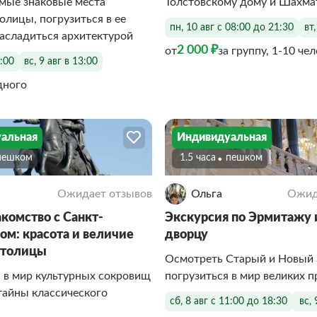
мые знаковые места
Толстовскому дому и Шахма
олицы, погрузиться в ее
пн, 10 авг с 08:00 до 21:30
вт
асладиться архитектурой
2 000 ₽
от
за группу, 1-10 че
3:00
вс, 9 авг в 13:00
дного
альная
Индивидуальная
Пешком
1.5 часа
Пешком
Ожидает отзывов
Ольга
Ожид
комство с Санкт-
Экскурсия по Эрмитажу
ом: красота и величие
дворцу
столицы
Осмотреть Старый и Новый
 в мир культурных сокровищ
погрузиться в мир великих 
тайны классического
сб, 8 авг с 11:00 до 18:30
вс,