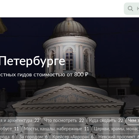
-Петербурге
астных гидов
стоимостью от 800 ₽
я и архитектура
22
Что посмотреть
22
Куда сходить
22
Чем 
тобусе
11
Мосты, каналы, набережные
11
Церкви, храмы, мона
орода
6
За городом
6
Крейсер «Аврора»
6
Невский проспект