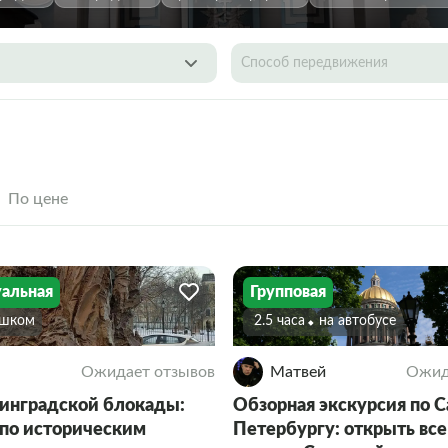
Способ передвижения
По цене
альная
Групповая
ешком
2.5 часа
На автобусе
Ожидает отзывов
Матвей
Ожид
инградской блокады:
Обзорная экскурсия по С
 по историческим
Петербургу: открыть все