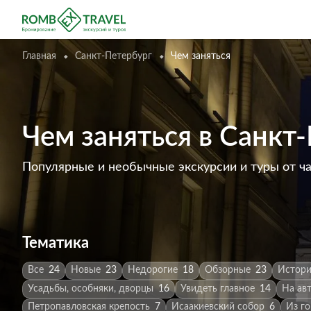
Главная
Санкт-Петербург
Чем заняться
Чем заняться в Санкт
Популярные и необычные экскурсии и туры от ч
Тематика
Все
24
Новые
23
Недорогие
18
Обзорные
23
Истори
Усадьбы, особняки, дворцы
16
Увидеть главное
14
На ав
Петропавловская крепость
7
Исаакиевский собор
6
Из г