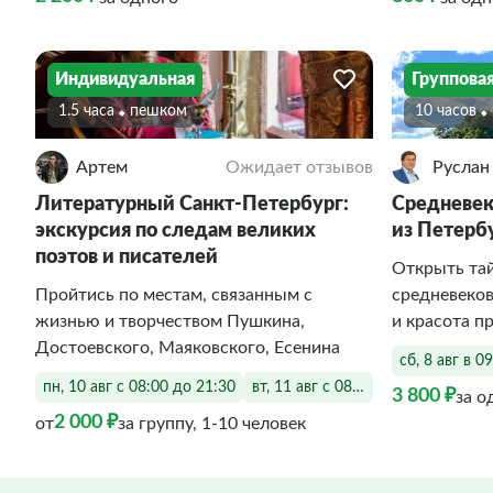
Индивидуальная
Группова
1.5 часа
Пешком
10 часов
Артем
Ожидает отзывов
Руслан
Литературный Санкт-Петербург:
Средневек
экскурсия по следам великих
из Петерб
поэтов и писателей
Открыть тай
Пройтись по местам, связанным с
средневеков
жизнью и творчеством Пушкина,
и красота п
Достоевского, Маяковского, Есенина
сб, 8 авг в 0
пн, 10 авг с 08:00 до 21:30
вт, 11 авг с 08:00 до 21:30
3 800 ₽
за о
2 000 ₽
от
за группу, 1-10 человек