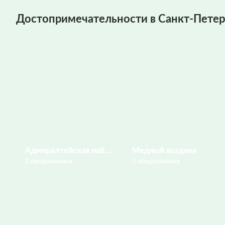
Достопримечательности в Санкт-Петер
Адмиралтейская набережная
Медный всадник
2 предложения
3 предложения