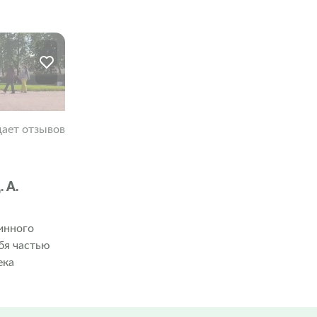
ает отзывов
 А.
инного
бя частью
ека