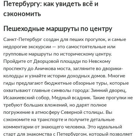
незабываемое развлечение, которое сильно отличается
Петербургу: как увидеть всё и
от других видов транспорта свежим воздухом и
сэкономить
недоступными ранее видами на достопримечательности
города с воды. Мы знаем, что речные прогулки - это
Пешеходные маршруты по центру
незабываемое удовольствие, поэтому водные прогулки с
командой «Алые паруса» обязан себе позволить каждый
Санкт-Петербург создан для пеших прогулок, и самые
гость Санкт- Петербурга. И, конечно, каждый житель
недорогие экскурсии — это самостоятельные или
города должен периодически баловать себя ими. Добро
групповые маршруты по историческому центру.
пожаловать на борт!
Пройдите от Дворцовой площади по Невскому
проспекту до Аничкова моста, загляните во дворики-
колодцы и узнайте истории доходных домов. Многие
гиды предлагают бюджетные обзорные туры, которые
охватывают главные символы города: Зимний дворец,
Исаакиевский собор, Медный всадник. Такие прогулки не
требуют больших вложений, но дарят полное
погружение в атмосферу Северной столицы. Вы
сэкономите на транспорте и получите детальные
комментарии от знающего человека. Это идеальный
старт для знакомства с Петербургом, который позволяет