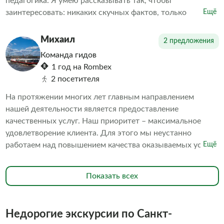
педагогика. Я умею рассказывать так, чтобы
заинтересовать: никаких скучных фактов, только
Ещё
увлекательные истории и судьбы людей. Понимание
прошлого помогает лучше осознать настоящее.
Михаил
2 предложения
Команда гидов
1 год на Rombex
2 посетителя
На протяжении многих лет главным направлением
нашей деятельности является предоставление
качественных услуг. Наш приоритет – максимальное
удовлетворение клиента. Для этого мы неустанно
работаем над повышением качества оказываемых услуг.
Ещё
В частности, мы постоянно поддерживаем превосходное
состояние наших судов. В исправности содержатся
Показать всех
средства безопасности. Наш персонал обладает высокой
квалификацией. Всё это в совокупности делает ваше
пребывание на борту наших судов комфортным и
Недорогие экскурсии по Санкт-
безопасным. Мы знаем, что речные прогулки - это