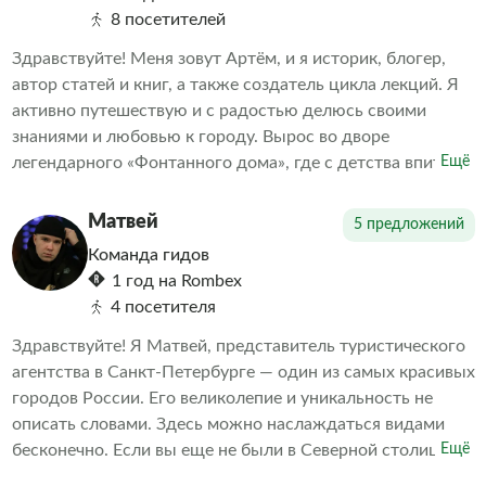
8 посетителей
Здравствуйте! Меня зовут Артём, и я историк, блогер,
автор статей и книг, а также создатель цикла лекций. Я
активно путешествую и с радостью делюсь своими
знаниями и любовью к городу. Вырос во дворе
легендарного «Фонтанного дома», где с детства впитал
Ещё
дух старого Петербурга. Теперь я с удовольствием
передаю эту любовь и свои знания всем, кто
Матвей
5 предложений
интересуется историей и культурой нашего прекрасного
Команда гидов
города.
1 год на Rombex
4 посетителя
Здравствуйте! Я Матвей, представитель туристического
агентства в Санкт-Петербурге — один из самых красивых
городов России. Его великолепие и уникальность не
описать словами. Здесь можно наслаждаться видами
бесконечно. Если вы еще не были в Северной столице
Ещё
или хотите узнать о ней больше, мы предлагаем вам