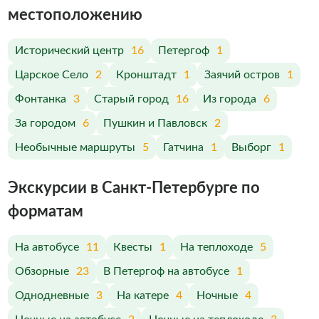
меcтоположению
Исторический центр
16
Петергоф
1
Царское Село
2
Кронштадт
1
Заячий остров
1
Фонтанка
3
Старый город
16
Из города
6
За городом
6
Пушкин и Павловск
2
Необычные маршруты
5
Гатчина
1
Выборг
1
Экскурсии в Санкт-Петербурге по
форматам
На автобусе
11
Квесты
1
На теплоходе
5
Обзорные
23
В Петергоф на автобусе
1
Однодневные
3
На катере
4
Ночные
4