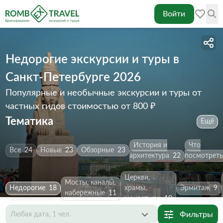
Войти
Недорогие экскурсии и туры в
Санкт-Петербурге 2026
Популярные и необычные экскурсии и туры от
частных гидов
стоимостью от 800 ₽
Тематика
Ещё
История и
Что
Все
24
Новые
23
Обзорные
23
архитектура
22
посмотреть
Церкви,
Мосты, каналы,
Недорогие
18
храмы,
Эрмитаж
9
набережные
11
монастыри
10
Фильтры
Любая дата, 1 чел.