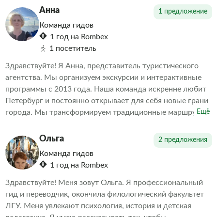
уникальную возможность познакомиться с главными
Анна
1 предложение
достопримечательностями Санкт-Петербурга.
Команда гидов
1 год на Rombex
1 посетитель
Здравствуйте! Я Анна, представитель туристического
агентства. Мы организуем экскурсии и интерактивные
программы с 2013 года. Наша команда искренне любит
Петербург и постоянно открывает для себя новые грани
города. Мы трансформируем традиционные маршруты,
Ещё
демонстрируя то, что удивляет даже местных жителей.
Наша цель — объединить игру и образование. За годы
Ольга
2 предложения
работы мы убедились, что интерактивные туры с играми
Команда гидов
и викторинами интересны не только детям, но и
1 год на Rombex
взрослым.
Здравствуйте! Меня зовут Ольга. Я профессиональный
гид и переводчик, окончила филологический факультет
ЛГУ. Меня увлекают психология, история и детская