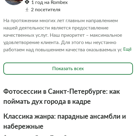
1 год на Rombex
2 посетителя
На протяжении многих лет главным направлением
нашей деятельности является предоставление
качественных услуг. Наш приоритет – максимальное
удовлетворение клиента. Для этого мы неустанно
работаем над повышением качества оказываемых услуг.
Ещё
В частности, мы постоянно поддерживаем превосходное
состояние наших судов. В исправности содержатся
Показать всех
средства безопасности. Наш персонал обладает высокой
квалификацией. Всё это в совокупности делает ваше
пребывание на борту наших судов комфортным и
Фотосессии в Санкт-Петербурге: как
безопасным. Мы знаем, что речные прогулки - это
незабываемое развлечение, которое сильно отличается
поймать дух города в кадре
от других видов транспорта свежим воздухом и
недоступными ранее видами на достопримечательности
Классика жанра: парадные ансамбли и
города с воды. Мы знаем, что речные прогулки - это
набережные
незабываемое удовольствие, поэтому водные прогулки с