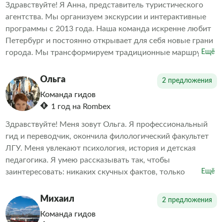
Здравствуйте! Я Анна, представитель туристического
агентства. Мы организуем экскурсии и интерактивные
программы с 2013 года. Наша команда искренне любит
Петербург и постоянно открывает для себя новые грани
города. Мы трансформируем традиционные маршруты,
Ещё
демонстрируя то, что удивляет даже местных жителей.
Наша цель — объединить игру и образование. За годы
Ольга
2 предложения
работы мы убедились, что интерактивные туры с играми
Команда гидов
и викторинами интересны не только детям, но и
1 год на Rombex
взрослым.
Здравствуйте! Меня зовут Ольга. Я профессиональный
гид и переводчик, окончила филологический факультет
ЛГУ. Меня увлекают психология, история и детская
педагогика. Я умею рассказывать так, чтобы
заинтересовать: никаких скучных фактов, только
Ещё
увлекательные истории и судьбы людей. Понимание
прошлого помогает лучше осознать настоящее.
Михаил
2 предложения
Команда гидов