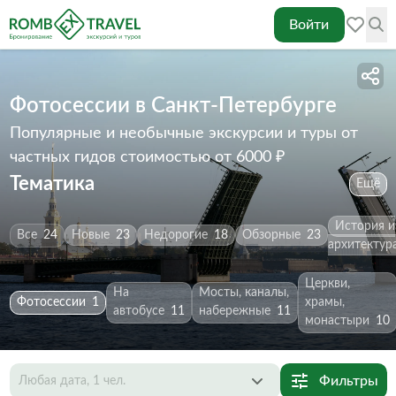
Войти
Фотосессии в Санкт-Петербурге
Популярные и необычные экскурсии и туры от
частных гидов
стоимостью от 6000 ₽
Тематика
Ещё
История и
Все
24
Новые
23
Недорогие
18
Обзорные
23
архитектур
Церкви,
На
Мосты, каналы,
Фотосессии
1
храмы,
автобусе
11
набережные
11
монастыри
10
Фильтры
Любая дата, 1 чел.