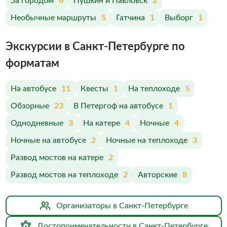
За городом
6
Пушкин и Павловск
2
Необычные маршруты
5
Гатчина
1
Выборг
1
Экскурсии в Санкт-Петербурге по
форматам
На автобусе
11
Квесты
1
На теплоходе
5
Обзорные
23
В Петергоф на автобусе
1
Однодневные
3
На катере
4
Ночные
4
Ночные на автобусе
2
Ночные на теплоходе
3
Развод мостов на катере
2
Развод мостов на теплоходе
2
Авторские
8
Организаторы в Санкт-Петербурге
Достопримечательности в Санкт-Петербурге