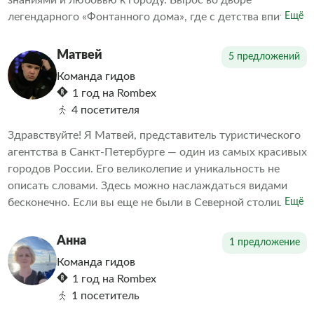
знаниями и любовью к городу. Вырос во дворе
легендарного «Фонтанного дома», где с детства впитал
Ещё
дух старого Петербурга. Теперь я с удовольствием
передаю эту любовь и свои знания всем, кто
Матвей
5 предложений
интересуется историей и культурой нашего прекрасного
Команда гидов
города.
1 год на Rombex
4 посетителя
Здравствуйте! Я Матвей, представитель туристического
агентства в Санкт-Петербурге — один из самых красивых
городов России. Его великолепие и уникальность не
описать словами. Здесь можно наслаждаться видами
бесконечно. Если вы еще не были в Северной столице
Ещё
или хотите узнать о ней больше, мы предлагаем вам
уникальную возможность познакомиться с главными
Анна
1 предложение
достопримечательностями Санкт-Петербурга.
Команда гидов
1 год на Rombex
1 посетитель