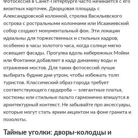
командой «Алые паруса» обязан себе позволить каждый
Фотосессия в Санкт-Петербурге часто начинается с его
гость Санкт- Петербурга. И, конечно, каждый житель
визитных карточек. Дворцовая площадь с
города должен периодически баловать себя ими. Добро
Александровской колонной, стрелка Васильевского
пожаловать на борт!
острова с ростральными колоннами или Исаакиевский
собор создают монументальный фон. Эти локации
идеальны для торжественных и стильных кадров,
особенно в часы золотого часа, когда солнце мягко
освещает фасады. Прогулка вдоль набережных Мойки
или Фонтанки добавляет в кадр динамику воды и
отражения мостов. Для таких фотосессий лучше
выбирать будние дни утром, чтобы избежать толп
туристов. Классический образ города требует
соответствующего гардероба — элегантные платья,
костюмы или стильные пальто гармонично впишутся в
архитектурный контекст. Не забывайте про аксессуары,
которые могут стать ярким акцентом на фоне гранита и
позолоты.
Тайные уголки: дворы-колодцы и