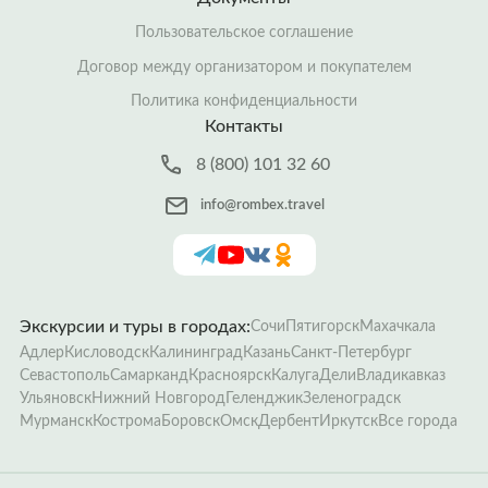
Пользовательское соглашение
Договор между организатором и покупателем
Политика конфиденциальности
Контакты
8 (800) 101 32 60
info@rombex.travel
Экскурсии и туры в городах:
Сочи
Пятигорск
Махачкала
Адлер
Кисловодск
Калининград
Казань
Санкт-Петербург
Севастополь
Самарканд
Красноярск
Калуга
Дели
Владикавказ
Ульяновск
Нижний Новгород
Геленджик
Зеленоградск
Мурманск
Кострома
Боровск
Омск
Дербент
Иркутск
Все города