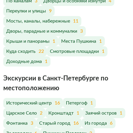
По каналам
3
Дворцы и особняки изнутри
4
Переулки и улицы
9
Мосты, каналы, набережные
11
Дворы, парадные и коммуналки
3
Крыши и панорамы
1
Места Пушкина
1
Куда сходить
22
Смотровые площадки
1
Доходные дома
1
Экскурсии в Санкт-Петербурге по
меcтоположению
Исторический центр
16
Петергоф
1
Царское Село
2
Кронштадт
1
Заячий остров
1
Фонтанка
3
Старый город
16
Из города
6