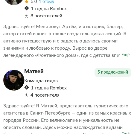
5.0
1 отзыв
1 год на Rombex
8 посетителей
Здравствуйте! Меня зовут Артём, и я историк, блогер,
автор статей и книг, а также создатель цикла лекций. Я
активно путешествую и с радостью делюсь своими
знаниями и любовью к городу. Вырос во дворе
легендарного «Фонтанного дома», где с детства впитал
Ещё
дух старого Петербурга. Теперь я с удовольствием
передаю эту любовь и свои знания всем, кто
Матвей
5 предложений
интересуется историей и культурой нашего прекрасного
Команда гидов
города.
1 год на Rombex
4 посетителя
Здравствуйте! Я Матвей, представитель туристического
агентства в Санкт-Петербурге — один из самых красивых
городов России. Его великолепие и уникальность не
описать словами. Здесь можно наслаждаться видами