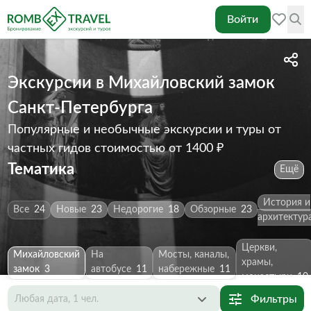
Войти
Экскурсии в Михайловский замок
Санкт-Петербурга
Популярные и необычные экскурсии и туры от
частных гидов
стоимостью от 1400 ₽
Тематика
Ещё
История и
Все
24
Новые
23
Недорогие
18
Обзорные
23
архитектур
Церкви,
Михайловский
На
Мосты, каналы,
храмы,
замок
3
автобусе
11
набережные
11
монастыри
10
Фильтры
Любая дата, 1 чел.