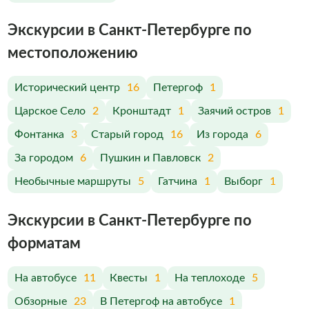
Экскурсии в Санкт-Петербурге по
меcтоположению
Исторический центр
16
Петергоф
1
Царское Село
2
Кронштадт
1
Заячий остров
1
Фонтанка
3
Старый город
16
Из города
6
За городом
6
Пушкин и Павловск
2
Необычные маршруты
5
Гатчина
1
Выборг
1
Экскурсии в Санкт-Петербурге по
форматам
На автобусе
11
Квесты
1
На теплоходе
5
Обзорные
23
В Петергоф на автобусе
1