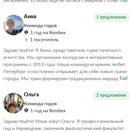
бесконечно. Если вы еще не были в Северной столице
Ещё
или хотите узнать о ней больше, мы предлагаем вам
уникальную возможность познакомиться с главными
Анна
1 предложение
достопримечательностями Санкт-Петербурга.
Команда гидов
1 год на Rombex
1 посетитель
Здравствуйте! Я Анна, представитель туристического
агентства. Мы организуем экскурсии и интерактивные
программы с 2013 года. Наша команда искренне любит
Петербург и постоянно открывает для себя новые грани
города. Мы трансформируем традиционные маршруты,
Ещё
демонстрируя то, что удивляет даже местных жителей.
Наша цель — объединить игру и образование. За годы
Ольга
2 предложения
работы мы убедились, что интерактивные туры с играми
Команда гидов
и викторинами интересны не только детям, но и
1 год на Rombex
взрослым.
Здравствуйте! Меня зовут Ольга. Я профессиональный
гид и переводчик, окончила филологический факультет