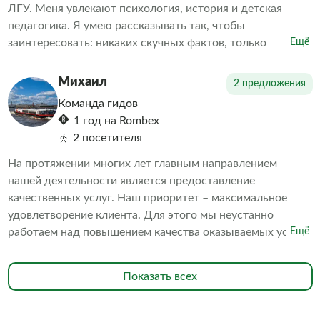
ЛГУ. Меня увлекают психология, история и детская
педагогика. Я умею рассказывать так, чтобы
заинтересовать: никаких скучных фактов, только
Ещё
увлекательные истории и судьбы людей. Понимание
прошлого помогает лучше осознать настоящее.
Михаил
2 предложения
Команда гидов
1 год на Rombex
2 посетителя
На протяжении многих лет главным направлением
нашей деятельности является предоставление
качественных услуг. Наш приоритет – максимальное
удовлетворение клиента. Для этого мы неустанно
работаем над повышением качества оказываемых услуг.
Ещё
В частности, мы постоянно поддерживаем превосходное
состояние наших судов. В исправности содержатся
Показать всех
средства безопасности. Наш персонал обладает высокой
квалификацией. Всё это в совокупности делает ваше
пребывание на борту наших судов комфортным и