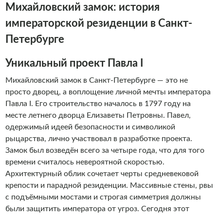
Михайловский замок: история
безопасным. Мы знаем, что речные прогулки - это
незабываемое развлечение, которое сильно отличается
императорской резиденции в Санкт-
от других видов транспорта свежим воздухом и
Петербурге
недоступными ранее видами на достопримечательности
города с воды. Мы знаем, что речные прогулки - это
Уникальный проект Павла I
незабываемое удовольствие, поэтому водные прогулки с
командой «Алые паруса» обязан себе позволить каждый
Михайловский замок в Санкт-Петербурге — это не
гость Санкт- Петербурга. И, конечно, каждый житель
просто дворец, а воплощение личной мечты императора
города должен периодически баловать себя ими. Добро
Павла I. Его строительство началось в 1797 году на
пожаловать на борт!
месте летнего дворца Елизаветы Петровны. Павел,
одержимый идеей безопасности и символикой
рыцарства, лично участвовал в разработке проекта.
Замок был возведён всего за четыре года, что для того
времени считалось невероятной скоростью.
Архитектурный облик сочетает черты средневековой
крепости и парадной резиденции. Массивные стены, рвы
с подъёмными мостами и строгая симметрия должны
были защитить императора от угроз. Сегодня этот