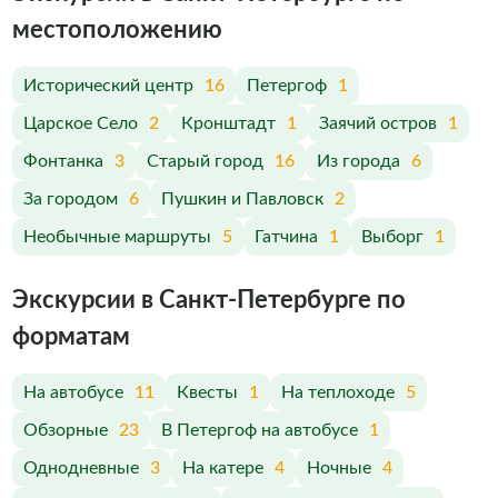
меcтоположению
Исторический центр
16
Петергоф
1
Царское Село
2
Кронштадт
1
Заячий остров
1
Фонтанка
3
Старый город
16
Из города
6
За городом
6
Пушкин и Павловск
2
Необычные маршруты
5
Гатчина
1
Выборг
1
Экскурсии в Санкт-Петербурге по
форматам
На автобусе
11
Квесты
1
На теплоходе
5
Обзорные
23
В Петергоф на автобусе
1
Однодневные
3
На катере
4
Ночные
4