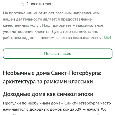
2 посетителя
На протяжении многих лет главным направлением
нашей деятельности является предоставление
качественных услуг. Наш приоритет – максимальное
удовлетворение клиента. Для этого мы неустанно
работаем над повышением качества оказываемых услуг.
Ещё
В частности, мы постоянно поддерживаем превосходное
состояние наших судов. В исправности содержатся
Показать всех
средства безопасности. Наш персонал обладает высокой
квалификацией. Всё это в совокупности делает ваше
пребывание на борту наших судов комфортным и
Необычные дома Санкт-Петербурга:
безопасным. Мы знаем, что речные прогулки - это
незабываемое развлечение, которое сильно отличается
архитектура за рамками классики
от других видов транспорта свежим воздухом и
недоступными ранее видами на достопримечательности
Доходные дома как символ эпохи
города с воды. Мы знаем, что речные прогулки - это
Прогулки по необычным домам Санкт-Петербурга часто
незабываемое удовольствие, поэтому водные прогулки с
начинаются с доходных домов конца XIX — начала XX
командой «Алые паруса» обязан себе позволить каждый