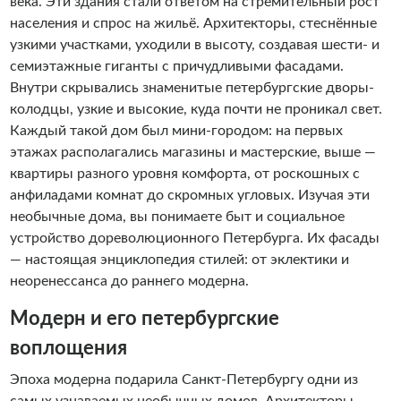
века. Эти здания стали ответом на стремительный рост
гость Санкт- Петербурга. И, конечно, каждый житель
населения и спрос на жильё. Архитекторы, стеснённые
города должен периодически баловать себя ими. Добро
узкими участками, уходили в высоту, создавая шести- и
пожаловать на борт!
семиэтажные гиганты с причудливыми фасадами.
Внутри скрывались знаменитые петербургские дворы-
колодцы, узкие и высокие, куда почти не проникал свет.
Каждый такой дом был мини-городом: на первых
этажах располагались магазины и мастерские, выше —
квартиры разного уровня комфорта, от роскошных с
анфиладами комнат до скромных угловых. Изучая эти
необычные дома, вы понимаете быт и социальное
устройство дореволюционного Петербурга. Их фасады
— настоящая энциклопедия стилей: от эклектики и
неоренессанса до раннего модерна.
Модерн и его петербургские
воплощения
Эпоха модерна подарила Санкт-Петербургу одни из
самых узнаваемых необычных домов. Архитекторы