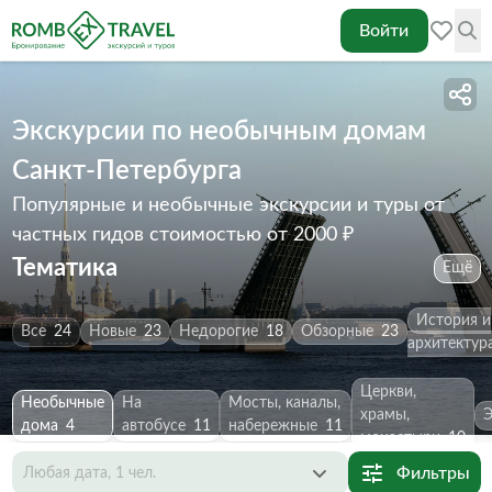
Войти
Экскурсии по необычным домам
Санкт-Петербурга
Популярные и необычные экскурсии и туры от
частных гидов
стоимостью от 2000 ₽
Тематика
Ещё
История и
Все
24
Новые
23
Недорогие
18
Обзорные
23
архитектур
Церкви,
Необычные
На
Мосты, каналы,
храмы,
дома
4
автобусе
11
набережные
11
монастыри
10
Фильтры
Любая дата, 1 чел.