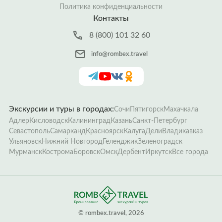
Политика конфиденциальности
Контакты
8 (800) 101 32 60
info@rombex.travel
Экскурсии и туры в городах:
Сочи
Пятигорск
Махачкала
Адлер
Кисловодск
Калининград
Казань
Санкт-Петербург
Севастополь
Самарканд
Красноярск
Калуга
Дели
Владикавказ
Ульяновск
Нижний Новгород
Геленджик
Зеленоградск
Мурманск
Кострома
Боровск
Омск
Дербент
Иркутск
Все города
­© rombex.travel, 2026