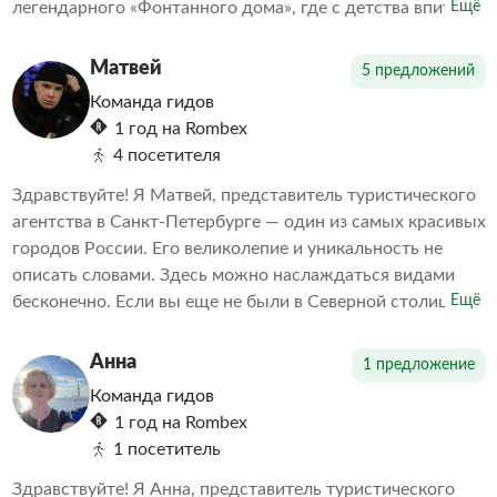
легендарного «Фонтанного дома», где с детства впитал
Ещё
дух старого Петербурга. Теперь я с удовольствием
передаю эту любовь и свои знания всем, кто
Матвей
5 предложений
интересуется историей и культурой нашего прекрасного
Команда гидов
города.
1 год на Rombex
4 посетителя
Здравствуйте! Я Матвей, представитель туристического
агентства в Санкт-Петербурге — один из самых красивых
городов России. Его великолепие и уникальность не
описать словами. Здесь можно наслаждаться видами
бесконечно. Если вы еще не были в Северной столице
Ещё
или хотите узнать о ней больше, мы предлагаем вам
уникальную возможность познакомиться с главными
Анна
1 предложение
достопримечательностями Санкт-Петербурга.
Команда гидов
1 год на Rombex
1 посетитель
Здравствуйте! Я Анна, представитель туристического