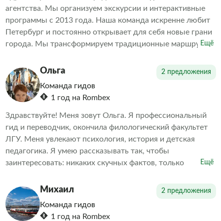
агентства. Мы организуем экскурсии и интерактивные
программы с 2013 года. Наша команда искренне любит
Петербург и постоянно открывает для себя новые грани
города. Мы трансформируем традиционные маршруты,
Ещё
демонстрируя то, что удивляет даже местных жителей.
Наша цель — объединить игру и образование. За годы
Ольга
2 предложения
работы мы убедились, что интерактивные туры с играми
Команда гидов
и викторинами интересны не только детям, но и
1 год на Rombex
взрослым.
Здравствуйте! Меня зовут Ольга. Я профессиональный
гид и переводчик, окончила филологический факультет
ЛГУ. Меня увлекают психология, история и детская
педагогика. Я умею рассказывать так, чтобы
заинтересовать: никаких скучных фактов, только
Ещё
увлекательные истории и судьбы людей. Понимание
прошлого помогает лучше осознать настоящее.
Михаил
2 предложения
Команда гидов
1 год на Rombex