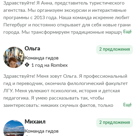
Здравствуйте! Я Анна, представитель туристического
агентства. Мы организуем экскурсии и интерактивные
программы с 2013 года. Наша команда искренне любит
Петербург и постоянно открывает для себя новые грани
города. Мы трансформируем традиционные маршруты,
Ещё
демонстрируя то, что удивляет даже местных жителей.
Наша цель — объединить игру и образование. За годы
Ольга
2 предложения
работы мы убедились, что интерактивные туры с играми
Команда гидов
и викторинами интересны не только детям, но и
1 год на Rombex
взрослым.
Здравствуйте! Меня зовут Ольга. Я профессиональный
гид и переводчик, окончила филологический факультет
ЛГУ. Меня увлекают психология, история и детская
педагогика. Я умею рассказывать так, чтобы
заинтересовать: никаких скучных фактов, только
Ещё
увлекательные истории и судьбы людей. Понимание
прошлого помогает лучше осознать настоящее.
Михаил
2 предложения
Команда гидов