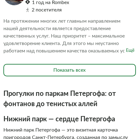
1 год на Rombex
2 посетителя
На протяжении многих лет главным направлением
нашей деятельности является предоставление
качественных услуг. Наш приоритет – максимальное
удовлетворение клиента. Для этого мы неустанно
работаем над повышением качества оказываемых услуг.
Ещё
В частности, мы постоянно поддерживаем превосходное
состояние наших судов. В исправности содержатся
Показать всех
средства безопасности. Наш персонал обладает высокой
квалификацией. Всё это в совокупности делает ваше
пребывание на борту наших судов комфортным и
Прогулки по паркам Петергофа: от
безопасным. Мы знаем, что речные прогулки - это
незабываемое развлечение, которое сильно отличается
фонтанов до тенистых аллей
от других видов транспорта свежим воздухом и
недоступными ранее видами на достопримечательности
Нижний парк — сердце Петергофа
города с воды. Мы знаем, что речные прогулки - это
Нижний парк Петергофа — это визитная карточка
незабываемое удовольствие, поэтому водные прогулки с
пригородов Санкт-Петербурга, созданная по замыслу