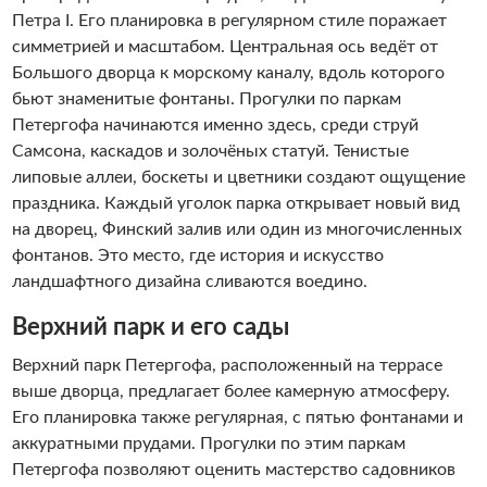
командой «Алые паруса» обязан себе позволить каждый
Петра I. Его планировка в регулярном стиле поражает
гость Санкт- Петербурга. И, конечно, каждый житель
симметрией и масштабом. Центральная ось ведёт от
города должен периодически баловать себя ими. Добро
Большого дворца к морскому каналу, вдоль которого
пожаловать на борт!
бьют знаменитые фонтаны. Прогулки по паркам
Петергофа начинаются именно здесь, среди струй
Самсона, каскадов и золочёных статуй. Тенистые
липовые аллеи, боскеты и цветники создают ощущение
праздника. Каждый уголок парка открывает новый вид
на дворец, Финский залив или один из многочисленных
фонтанов. Это место, где история и искусство
ландшафтного дизайна сливаются воедино.
Верхний парк и его сады
Верхний парк Петергофа, расположенный на террасе
выше дворца, предлагает более камерную атмосферу.
Его планировка также регулярная, с пятью фонтанами и
аккуратными прудами. Прогулки по этим паркам
Петергофа позволяют оценить мастерство садовников