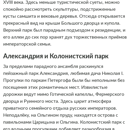
XVIII века. Здесь меньше туристической суеты, можно
спокойно рассмотреть скульптуры, подстриженные
кусты самшита и вековые деревья. Отсюда открывается
прекрасный вид на крыши Большого дворца и купола.
Верхний парк был парадным подъездом к резиденции, и
его аллеи до сих пор хранят дух торжественных приёмов
императорской семьи.
Александрия и Колонистский парк
За пределами парадного ансамбля раскинулся
пейзажный парк Александрия, любимая дача Николая I.
Прогулки по паркам Петергофа были бы неполными без
посещения этих романтичных мест. Извилистые
дорожки ведут мимо Готической капеллы, Фермерского
дворца и Руинного моста. Здесь царит атмосфера
приватного семейного отдыха русских императоров.
Неподалёку, на Ольгином пруду, находятся острова с
павильонами Царицына и Ольгина. Колонистский парк с
его водными прогулками добавляет разнообразия в