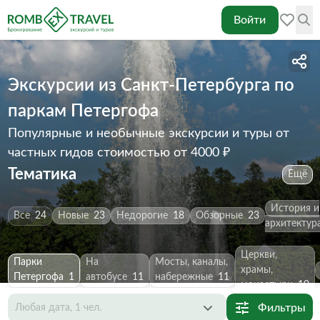
Войти
Экскурсии из Санкт-Петербурга по
паркам Петергофа
Популярные и необычные экскурсии и туры от
частных гидов
стоимостью от 4000 ₽
Тематика
Ещё
История и
Все
24
Новые
23
Недорогие
18
Обзорные
23
архитектур
Церкви,
Парки
На
Мосты, каналы,
храмы,
Петергофа
1
автобусе
11
набережные
11
монастыри
10
Фильтры
Любая дата, 1 чел.