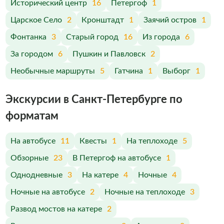
Исторический центр
16
Петергоф
1
Царское Село
2
Кронштадт
1
Заячий остров
1
Фонтанка
3
Старый город
16
Из города
6
За городом
6
Пушкин и Павловск
2
Необычные маршруты
5
Гатчина
1
Выборг
1
Экскурсии в Санкт-Петербурге по
форматам
На автобусе
11
Квесты
1
На теплоходе
5
Обзорные
23
В Петергоф на автобусе
1
Однодневные
3
На катере
4
Ночные
4
Ночные на автобусе
2
Ночные на теплоходе
3
Развод мостов на катере
2