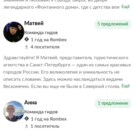
знаниями и любовью к городу. Вырос во дворе
легендарного «Фонтанного дома», где с детства впитал
Ещё
дух старого Петербурга. Теперь я с удовольствием
передаю эту любовь и свои знания всем, кто
Матвей
5 предложений
интересуется историей и культурой нашего прекрасного
Команда гидов
города.
1 год на Rombex
4 посетителя
Здравствуйте! Я Матвей, представитель туристического
агентства в Санкт-Петербурге — один из самых красивых
городов России. Его великолепие и уникальность не
описать словами. Здесь можно наслаждаться видами
бесконечно. Если вы еще не были в Северной столице
Ещё
или хотите узнать о ней больше, мы предлагаем вам
уникальную возможность познакомиться с главными
Анна
1 предложение
достопримечательностями Санкт-Петербурга.
Команда гидов
1 год на Rombex
1 посетитель