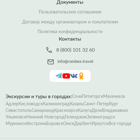
Документы
Пользовательское соглашение
Договор между организатором и покупателем
Политика конфиденциальности
Контакты
8 (800) 101 32 60
info@rombex.travel
Экскурсии и туры в городах:
Сочи
Пятигорск
Махачкала
Адлер
Кисловодск
Калининград
Казань
Санкт-Петербург
Севастополь
Самарканд
Красноярск
Калуга
Дели
Владикавказ
Ульяновск
Нижний Новгород
Геленджик
Зеленоградск
Мурманск
Кострома
Боровск
Омск
Дербент
Иркутск
Все города