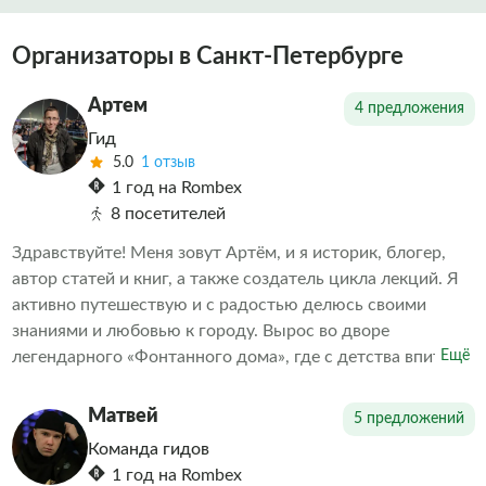
Организаторы в Санкт-Петербурге
Артем
4 предложения
Гид
5.0
1 отзыв
1 год на Rombex
8 посетителей
Здравствуйте! Меня зовут Артём, и я историк, блогер,
автор статей и книг, а также создатель цикла лекций. Я
активно путешествую и с радостью делюсь своими
знаниями и любовью к городу. Вырос во дворе
легендарного «Фонтанного дома», где с детства впитал
Ещё
дух старого Петербурга. Теперь я с удовольствием
передаю эту любовь и свои знания всем, кто
Матвей
5 предложений
интересуется историей и культурой нашего прекрасного
Команда гидов
города.
1 год на Rombex