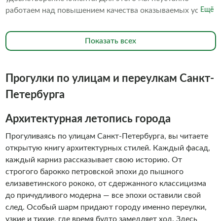
работаем над повышением качества оказываемых услуг.
Ещё
В частности, мы постоянно поддерживаем превосходное
состояние наших судов. В исправности содержатся
Показать всех
средства безопасности. Наш персонал обладает высокой
квалификацией. Всё это в совокупности делает ваше
пребывание на борту наших судов комфортным и
Прогулки по улицам и переулкам Санкт-
безопасным. Мы знаем, что речные прогулки - это
незабываемое развлечение, которое сильно отличается
Петербурга
от других видов транспорта свежим воздухом и
недоступными ранее видами на достопримечательности
Архитектурная летопись города
города с воды. Мы знаем, что речные прогулки - это
Прогуливаясь по улицам Санкт-Петербурга, вы читаете
незабываемое удовольствие, поэтому водные прогулки с
открытую книгу архитектурных стилей. Каждый фасад,
командой «Алые паруса» обязан себе позволить каждый
каждый карниз рассказывает свою историю. От
гость Санкт- Петербурга. И, конечно, каждый житель
строгого барокко петровской эпохи до пышного
города должен периодически баловать себя ими. Добро
елизаветинского рококо, от сдержанного классицизма
пожаловать на борт!
до причудливого модерна — все эпохи оставили свой
след. Особый шарм придают городу именно переулки,
узкие и тихие, где время будто замедляет ход. Здесь