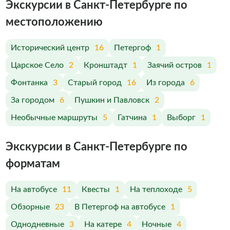
Экскурсии в Санкт-Петербурге по
меcтоположению
Исторический центр
16
Петергоф
1
Царское Село
2
Кронштадт
1
Заячий остров
1
Фонтанка
3
Старый город
16
Из города
6
За городом
6
Пушкин и Павловск
2
Необычные маршруты
5
Гатчина
1
Выборг
1
Экскурсии в Санкт-Петербурге по
форматам
На автобусе
11
Квесты
1
На теплоходе
5
Обзорные
23
В Петергоф на автобусе
1
Однодневные
3
На катере
4
Ночные
4