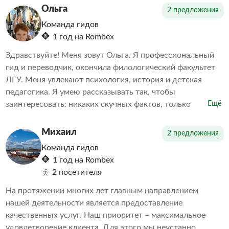
Наша цель — объединить игру и образование. За годы
Ольга
2 предложения
работы мы убедились, что интерактивные туры с играми
Команда гидов
и викторинами интересны не только детям, но и
1 год на Rombex
взрослым.
Здравствуйте! Меня зовут Ольга. Я профессиональный
гид и переводчик, окончила филологический факультет
ЛГУ. Меня увлекают психология, история и детская
педагогика. Я умею рассказывать так, чтобы
заинтересовать: никаких скучных фактов, только
Ещё
увлекательные истории и судьбы людей. Понимание
прошлого помогает лучше осознать настоящее.
Михаил
2 предложения
Команда гидов
1 год на Rombex
2 посетителя
На протяжении многих лет главным направлением
нашей деятельности является предоставление
качественных услуг. Наш приоритет – максимальное
удовлетворение клиента. Для этого мы неустанно