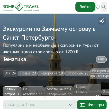
Войти
Экскурсии по Заячьему острову в
Санкт-Петербурге
Популярные и необычные экскурсии и туры от
частных гидов
стоимостью от 1200 ₽
Тематика
Ещё
История и
Все
24
Новые
23
Недорогие
18
Обзорные
23
архитектур
Церкви,
Заячий
На
Мосты, каналы,
храмы,
Эр
остров
1
автобусе
11
набережные
11
монастыри
10
Фильтры
Любая дата, 1 чел.