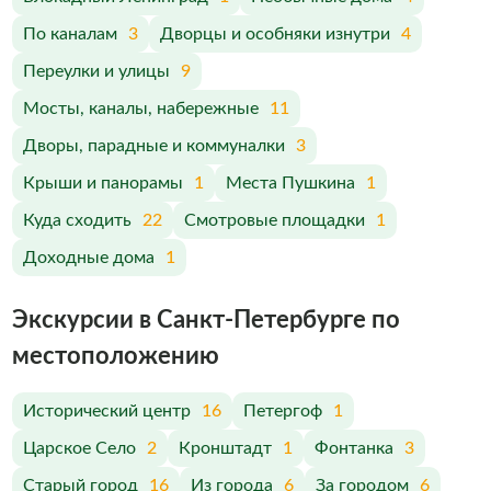
По каналам
3
Дворцы и особняки изнутри
4
Переулки и улицы
9
Мосты, каналы, набережные
11
Дворы, парадные и коммуналки
3
Крыши и панорамы
1
Места Пушкина
1
Куда сходить
22
Смотровые площадки
1
Доходные дома
1
Экскурсии в Санкт-Петербурге по
меcтоположению
Исторический центр
16
Петергоф
1
Царское Село
2
Кронштадт
1
Фонтанка
3
Старый город
16
Из города
6
За городом
6