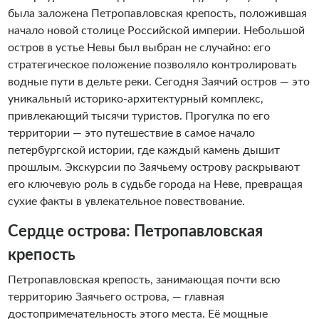
командой «Алые паруса» обязан себе позволить каждый
была заложена Петропавловская крепость, положившая
гость Санкт- Петербурга. И, конечно, каждый житель
начало новой столице Российской империи. Небольшой
города должен периодически баловать себя ими. Добро
остров в устье Невы был выбран не случайно: его
пожаловать на борт!
стратегическое положение позволяло контролировать
водные пути в дельте реки. Сегодня Заячий остров — это
уникальный историко-архитектурный комплекс,
привлекающий тысячи туристов. Прогулка по его
территории — это путешествие в самое начало
петербургской истории, где каждый камень дышит
прошлым. Экскурсии по Заячьему острову раскрывают
его ключевую роль в судьбе города на Неве, превращая
сухие факты в увлекательное повествование.
Сердце острова: Петропавловская
крепость
Петропавловская крепость, занимающая почти всю
территорию Заячьего острова, — главная
достопримечательность этого места. Её мощные