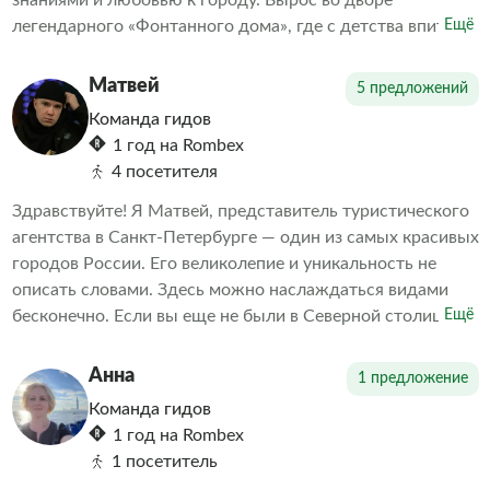
знаниями и любовью к городу. Вырос во дворе
легендарного «Фонтанного дома», где с детства впитал
Ещё
дух старого Петербурга. Теперь я с удовольствием
передаю эту любовь и свои знания всем, кто
Матвей
5 предложений
интересуется историей и культурой нашего прекрасного
Команда гидов
города.
1 год на Rombex
4 посетителя
Здравствуйте! Я Матвей, представитель туристического
агентства в Санкт-Петербурге — один из самых красивых
городов России. Его великолепие и уникальность не
описать словами. Здесь можно наслаждаться видами
бесконечно. Если вы еще не были в Северной столице
Ещё
или хотите узнать о ней больше, мы предлагаем вам
уникальную возможность познакомиться с главными
Анна
1 предложение
достопримечательностями Санкт-Петербурга.
Команда гидов
1 год на Rombex
1 посетитель