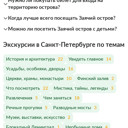
Нужно ли покупать билет для входа на
территорию острова?
Когда лучше всего посещать Заячий остров?
Можно ли посетить Заячий остров с детьми?
Экскурсии в Санкт-Петербурге по темам
История и архитектура
22
Увидеть главное
14
Усадьбы, особняки, дворцы
16
Церкви, храмы, монастыри
10
Финский залив
2
Что посмотреть
22
Мистика, тайны, легенды
3
Развлечения
5
Чем заняться
18
Речные прогулки
5
Разводные мосты
3
Музеи, выставки, искусство
2
Блокадный Ленинград
1
Необычные дома
4