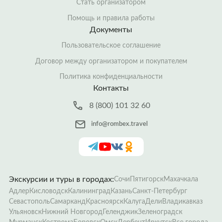
Стать организатором
Помощь и правила работы
Документы
Пользовательское соглашение
Договор между организатором и покупателем
Политика конфиденциальности
Контакты
8 (800) 101 32 60
info@rombex.travel
Экскурсии и туры в городах:
Сочи
Пятигорск
Махачкала
Адлер
Кисловодск
Калининград
Казань
Санкт-Петербург
Севастополь
Самарканд
Красноярск
Калуга
Дели
Владикавказ
Ульяновск
Нижний Новгород
Геленджик
Зеленоградск