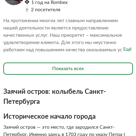
1 год на Rombex
2 посетителя
На протяжении многих лет главным направлением
нашей деятельности является предоставление
качественных услуг. Наш приоритет – максимальное
удовлетворение клиента. Для этого мы неустанно
работаем над повышением качества оказываемых услуг.
Ещё
В частности, мы постоянно поддерживаем превосходное
состояние наших судов. В исправности содержатся
Показать всех
средства безопасности. Наш персонал обладает высокой
квалификацией. Всё это в совокупности делает ваше
пребывание на борту наших судов комфортным и
Заячий остров: колыбель Санкт-
безопасным. Мы знаем, что речные прогулки - это
незабываемое развлечение, которое сильно отличается
Петербурга
от других видов транспорта свежим воздухом и
недоступными ранее видами на достопримечательности
Историческое начало города
города с воды. Мы знаем, что речные прогулки - это
Заячий остров — это место, где зародился Санкт-
незабываемое удовольствие, поэтому водные прогулки с
Петербург. Именно здесь в 1703 году по указу Петра I