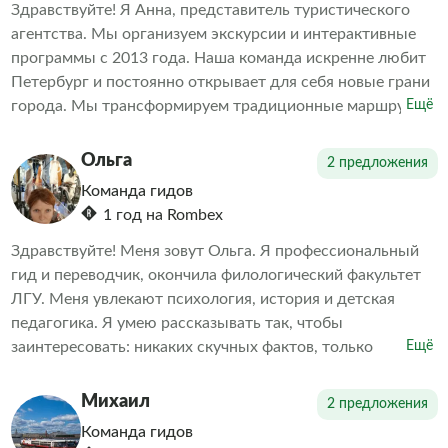
Здравствуйте! Я Анна, представитель туристического
агентства. Мы организуем экскурсии и интерактивные
программы с 2013 года. Наша команда искренне любит
Петербург и постоянно открывает для себя новые грани
города. Мы трансформируем традиционные маршруты,
Ещё
демонстрируя то, что удивляет даже местных жителей.
Наша цель — объединить игру и образование. За годы
Ольга
2 предложения
работы мы убедились, что интерактивные туры с играми
Команда гидов
и викторинами интересны не только детям, но и
1 год на Rombex
взрослым.
Здравствуйте! Меня зовут Ольга. Я профессиональный
гид и переводчик, окончила филологический факультет
ЛГУ. Меня увлекают психология, история и детская
педагогика. Я умею рассказывать так, чтобы
заинтересовать: никаких скучных фактов, только
Ещё
увлекательные истории и судьбы людей. Понимание
прошлого помогает лучше осознать настоящее.
Михаил
2 предложения
Команда гидов