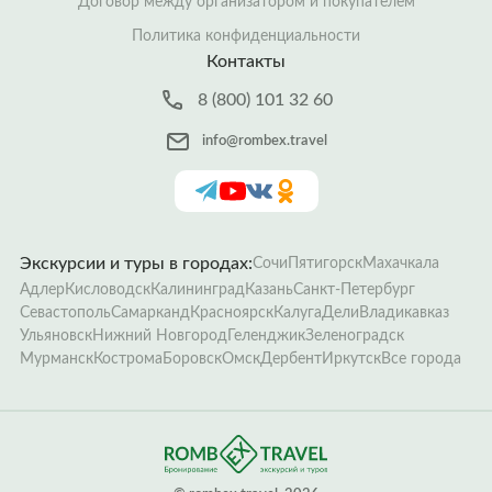
Договор между организатором и покупателем
Политика конфиденциальности
Контакты
8 (800) 101 32 60
info@rombex.travel
Экскурсии и туры в городах:
Сочи
Пятигорск
Махачкала
Адлер
Кисловодск
Калининград
Казань
Санкт-Петербург
Севастополь
Самарканд
Красноярск
Калуга
Дели
Владикавказ
Ульяновск
Нижний Новгород
Геленджик
Зеленоградск
Мурманск
Кострома
Боровск
Омск
Дербент
Иркутск
Все города