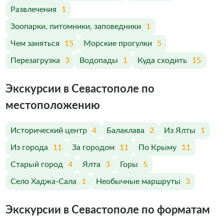
Развлечения
1
Зоопарки, питомники, заповедники
1
Чем заняться
15
Морские прогулки
5
Перезагрузка
3
Водопады
1
Куда сходить
15
Экскурсии в Севастополе по
меcтоположению
Исторический центр
4
Балаклава
2
Из Ялты
1
Из города
11
За городом
11
По Крыму
11
Старый город
4
Ялта
3
Горы
5
Село Хаджа-Сала
1
Необычные маршруты
3
Экскурсии в Севастополе по форматам