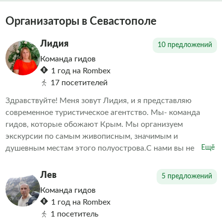
Организаторы в Севастополе
Лидия
10 предложений
Команда гидов
1 год на Rombex
17 посетителей
Здравствуйте! Меня зовут Лидия, и я представляю
современное туристическое агентство. Мы- команда
гидов, которые обожают Крым. Мы организуем
экскурсии по самым живописным, значимым и
душевным местам этого полуострова.С нами вы не
Ещё
просто увидите Крым - вы почувствуете его. Мы делаем
акцент на живом общении, увлекательных рассказах,
Лев
5 предложений
проверенных маршрутах и искренней заботе о каждом
Команда гидов
госте. В наших турах нет места спешке и формальности-
1 год на Rombex
только тепло, уважение к истории и комфорт. Мы знаем,
1 посетитель
как удивить даже тех, кто бывал в Крыму не раз, и умеем