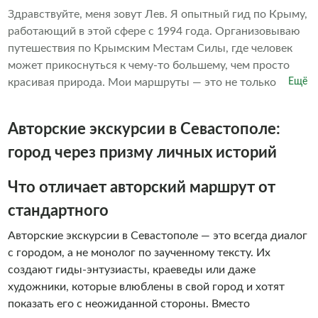
показывать знакомые места с новой, неожиданной
Здравствуйте, меня зовут Лев. Я опытный гид по Крыму,
стороны. Ежедневные выезды из Севастополя. Почему
работающий в этой сфере с 1994 года. Организовываю
выбирают нас: – Небольшие группы – Живые и
путешествия по Крымским Местам Силы, где человек
увлекательные экскурсии – Местные гиды, которые
может прикоснуться к чему-то большему, чем просто
любят свою работу – Возможность создания
красивая природа. Мои маршруты — это не только
Ещё
индивидуальных туров по запросу Присоединяйтесь к
тропы, но и путь к себе. За моими плечами — десятки лет
нашим путешествиям и сделайте своё знакомство с
в туризме, девятилетний опыт проведения тренингов по
Авторские экскурсии в Севастополе:
Крымом особенным!
экстрим-практикам (в том числе по хождению по углям),
походные бани в горах, медитации на рассвете и закате,
город через призму личных историй
работа с дыханием, телом, вниманием. Если вы хотите не
просто посетить места, а прочувствовать его. Ощутить
Что отличает авторский маршрут от
Крым как живое пространство, приглашаю вас в
стандартного
индивидуальный поход или на индивидуальную
экскурсию.
Авторские экскурсии в Севастополе — это всегда диалог
с городом, а не монолог по заученному тексту. Их
создают гиды-энтузиасты, краеведы или даже
художники, которые влюблены в свой город и хотят
показать его с неожиданной стороны. Вместо