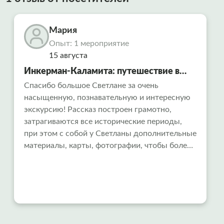
Мария
Опыт: 1 мероприятие
15 августа
Инкерман-Каламита: путешествие в
«Русский Афон» и тайны
Спасибо большое Светлане за очень
насыщенную, познавательную и интересную
средневековой крепости
экскурсию! Рассказ построен грамотно,
затрагиваются все исторические периоды,
при этом с собой у Светланы дополнительные
материалы, карты, фотографии, чтобы более
целостно представлять, о чем идет рассказ.
Всем рекомендуем!!!