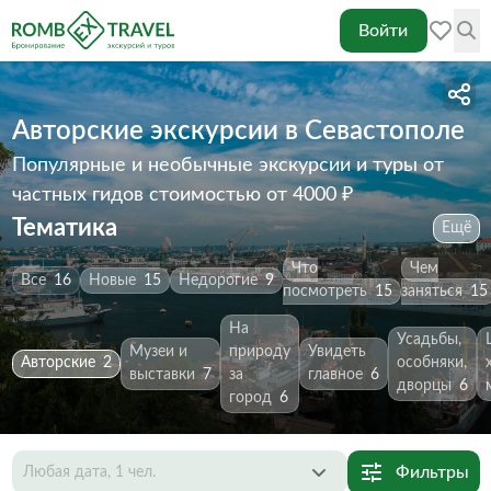
Войти
Авторские экскурсии в Севастополе
Популярные и необычные экскурсии и туры от
частных гидов
стоимостью от 4000 ₽
Тематика
Ещё
Что
Чем
Все
16
Новые
15
Недорогие
9
посмотреть
15
заняться
15
На
Усадьбы,
Музеи и
природу
Увидеть
Авторские
2
особняки,
выставки
7
за
главное
6
дворцы
6
город
6
Фильтры
Любая дата, 1 чел.