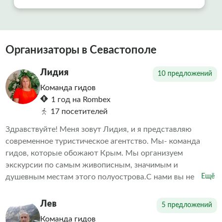
Организаторы в Севастополе
Лидия
10 предложений
Команда гидов
1 год на Rombex
17 посетителей
Здравствуйте! Меня зовут Лидия, и я представляю
современное туристическое агентство. Мы- команда
гидов, которые обожают Крым. Мы организуем
экскурсии по самым живописным, значимым и
душевным местам этого полуострова.С нами вы не
Ещё
просто увидите Крым - вы почувствуете его. Мы делаем
акцент на живом общении, увлекательных рассказах,
Лев
5 предложений
проверенных маршрутах и искренней заботе о каждом
Команда гидов