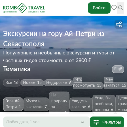
Войти
Экскурсии на гору Ай-Петри из
Севастополя
Популярные и необычные экскурсии и туры от
частных гидов
стоимостью от 3800 ₽
Тематика
Ещё
Что
Чем
Все
16
Новые
15
Недорогие
9
посмотреть
15
заняться
15
На
Усадьбы,
Церк
Гора Ай-
Музеи и
природу
Увидеть
особняки,
храм
Петри
1
выставки
7
за
главное
6
дворцы
6
мона
город
6
Фильтры
Любая дата, 1 чел.