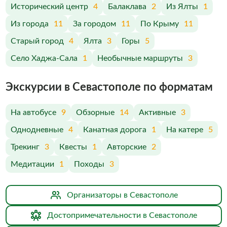
Исторический центр
4
Балаклава
2
Из Ялты
1
Из города
11
За городом
11
По Крыму
11
Старый город
4
Ялта
3
Горы
5
Село Хаджа-Сала
1
Необычные маршруты
3
Экскурсии в Севастополе по форматам
На автобусе
9
Обзорные
14
Активные
3
Однодневные
4
Канатная дорога
1
На катере
5
Трекинг
3
Квесты
1
Авторские
2
Медитации
1
Походы
3
Организаторы в Севастополе
Достопримечательности в Севастополе