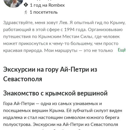
госте. В наших турах нет места спешке и формальности-
1 год на Rombex
только тепло, уважение к истории и комфорт. Мы знаем,
1 посетитель
как удивить даже тех, кто бывал в Крыму не раз, и умеем
показывать знакомые места с новой, неожиданной
Здравствуйте, меня зовут Лев. Я опытный гид по Крыму,
стороны. Ежедневные выезды из Севастополя. Почему
работающий в этой сфере с 1994 года. Организовываю
выбирают нас: – Небольшие группы – Живые и
путешествия по Крымским Местам Силы, где человек
увлекательные экскурсии – Местные гиды, которые
может прикоснуться к чему-то большему, чем просто
любят свою работу – Возможность создания
красивая природа. Мои маршруты — это не только
Ещё
индивидуальных туров по запросу Присоединяйтесь к
тропы, но и путь к себе. За моими плечами — десятки лет
нашим путешествиям и сделайте своё знакомство с
в туризме, девятилетний опыт проведения тренингов по
Экскурсии на гору Ай-Петри из
Крымом особенным!
экстрим-практикам (в том числе по хождению по углям),
походные бани в горах, медитации на рассвете и закате,
Севастополя
работа с дыханием, телом, вниманием. Если вы хотите не
просто посетить места, а прочувствовать его. Ощутить
Знакомство с крымской вершиной
Крым как живое пространство, приглашаю вас в
Гора Ай-Петри — одна из самых узнаваемых и
индивидуальный поход или на индивидуальную
посещаемых вершин Крыма. Её зубчатый силуэт виден
экскурсию.
издалека и стал настоящим символом южного берега
полуострова. Экскурсии на Ай-Петри из Севастополя