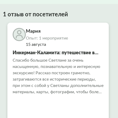
1 отзыв от посетителей
Мария
Опыт: 1 мероприятие
15 августа
Инкерман-Каламита: путешествие в
«Русский Афон» и тайны
Спасибо большое Светлане за очень
насыщенную, познавательную и интересную
средневековой крепости
экскурсию! Рассказ построен грамотно,
затрагиваются все исторические периоды,
при этом с собой у Светланы дополнительные
материалы, карты, фотографии, чтобы более
целостно представлять, о чем идет рассказ.
Всем рекомендуем!!!