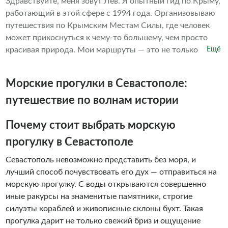
показывать знакомые места с новой, неожиданной
Здравствуйте, меня зовут Лев. Я опытный гид по Крыму,
стороны. Ежедневные выезды из Севастополя. Почему
работающий в этой сфере с 1994 года. Организовываю
выбирают нас: – Небольшие группы – Живые и
путешествия по Крымским Местам Силы, где человек
увлекательные экскурсии – Местные гиды, которые
может прикоснуться к чему-то большему, чем просто
любят свою работу – Возможность создания
красивая природа. Мои маршруты — это не только
Ещё
индивидуальных туров по запросу Присоединяйтесь к
тропы, но и путь к себе. За моими плечами — десятки лет
нашим путешествиям и сделайте своё знакомство с
в туризме, девятилетний опыт проведения тренингов по
Морские прогулки в Севастополе:
Крымом особенным!
экстрим-практикам (в том числе по хождению по углям),
походные бани в горах, медитации на рассвете и закате,
путешествие по волнам истории
работа с дыханием, телом, вниманием. Если вы хотите не
просто посетить места, а прочувствовать его. Ощутить
Почему стоит выбрать морскую
Крым как живое пространство, приглашаю вас в
прогулку в Севастополе
индивидуальный поход или на индивидуальную
экскурсию.
Севастополь невозможно представить без моря, и
лучший способ почувствовать его дух — отправиться на
морскую прогулку. С воды открываются совершенно
иные ракурсы на знаменитые памятники, строгие
силуэты кораблей и живописные склоны бухт. Такая
прогулка дарит не только свежий бриз и ощущение