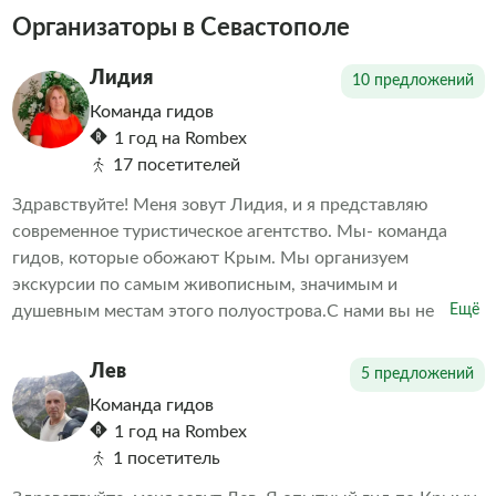
Организаторы в Севастополе
Лидия
10 предложений
Команда гидов
1 год на Rombex
17 посетителей
Здравствуйте! Меня зовут Лидия, и я представляю
современное туристическое агентство. Мы- команда
гидов, которые обожают Крым. Мы организуем
экскурсии по самым живописным, значимым и
душевным местам этого полуострова.С нами вы не
Ещё
просто увидите Крым - вы почувствуете его. Мы делаем
акцент на живом общении, увлекательных рассказах,
Лев
5 предложений
проверенных маршрутах и искренней заботе о каждом
Команда гидов
госте. В наших турах нет места спешке и формальности-
1 год на Rombex
только тепло, уважение к истории и комфорт. Мы знаем,
1 посетитель
как удивить даже тех, кто бывал в Крыму не раз, и умеем