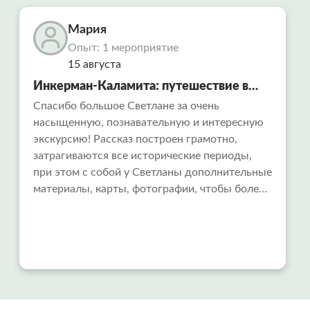
Мария
Опыт: 1 мероприятие
15 августа
Инкерман-Каламита: путешествие в
«Русский Афон» и тайны
Спасибо большое Светлане за очень
насыщенную, познавательную и интересную
средневековой крепости
экскурсию! Рассказ построен грамотно,
затрагиваются все исторические периоды,
при этом с собой у Светланы дополнительные
материалы, карты, фотографии, чтобы более
целостно представлять, о чем идет рассказ.
Всем рекомендуем!!!