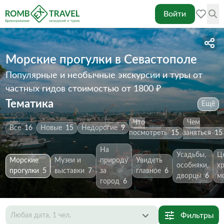
Войти
Морские прогулки в Севастополе
Популярные и необычные экскурсии и туры от
частных гидов
стоимостью от 1800 ₽
Тематика
Ещё
Что
Чем
Все
16
Новые
15
Недорогие
9
посмотреть
15
заняться
15
На
Усадьбы,
Ц
Морские
Музеи и
природу
Увидеть
особняки,
х
прогулки
5
выставки
7
за
главное
6
дворцы
6
м
город
6
Фильтры
Любая дата, 1 чел.