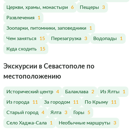
Церкви, храмы, монастыри
6
Пещеры
3
Развлечения
1
Зоопарки, питомники, заповедники
1
Чем заняться
15
Перезагрузка
3
Водопады
1
Куда сходить
15
Экскурсии в Севастополе по
меcтоположению
Исторический центр
4
Балаклава
2
Из Ялты
1
Из города
11
За городом
11
По Крыму
11
Старый город
4
Ялта
3
Горы
5
Село Хаджа-Сала
1
Необычные маршруты
3