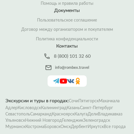
Помощь и правила работы
Документы
Пользовательское соглашение
Договор между организатором и покупателем
Политика конфиденциальности
Контакты
8 (800) 101 32 60
info@rombex.travel
Экскурсии и туры в городах:
Сочи
Пятигорск
Махачкала
Адлер
Кисловодск
Калининград
Казань
Санкт-Петербург
Севастополь
Самарканд
Красноярск
Калуга
Дели
Владикавказ
Ульяновск
Нижний Новгород
Геленджик
Зеленоградск
Мурманск
Кострома
Боровск
Омск
Дербент
Иркутск
Все города