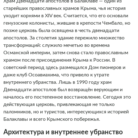
экскурсию.
Храм Двенадцати апостолов в Балаклаве — один из
старейших православных храмов Крыма, чья история
уходит корнями в XIV век. Считается, что его основали
генуэзские колонисты, жившие в крепости Чембало, но
позже церковь была освящена в честь двенадцати
апостолов. За столетия здание пережило множество
трансформаций: служило мечетью во времена
Османской империи, затем снова стало православным
храмом после присоединения Крыма к России. В
советский период здесь размещался Дом пионеров и
даже клуб Осоавиахима, что привело к утрате
внутреннего убранства. Лишь в 1990 году храм
Двенадцати апостолов был возвращён верующим и
началось его постепенное восстановление. Сегодня это
действующая церковь, привлекающая не только
паломников, но и туристов, интересующихся историей
Балаклавы и всего Крымского побережья.
Архитектура и внутреннее убранство