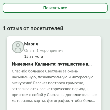
Показать все
1 отзыв от посетителей
Мария
Опыт: 1 мероприятие
15 августа
Инкерман-Каламита: путешествие в
«Русский Афон» и тайны
Спасибо большое Светлане за очень
насыщенную, познавательную и интересную
средневековой крепости
экскурсию! Рассказ построен грамотно,
затрагиваются все исторические периоды,
при этом с собой у Светланы дополнительные
материалы, карты, фотографии, чтобы более
целостно представлять, о чем идет рассказ.