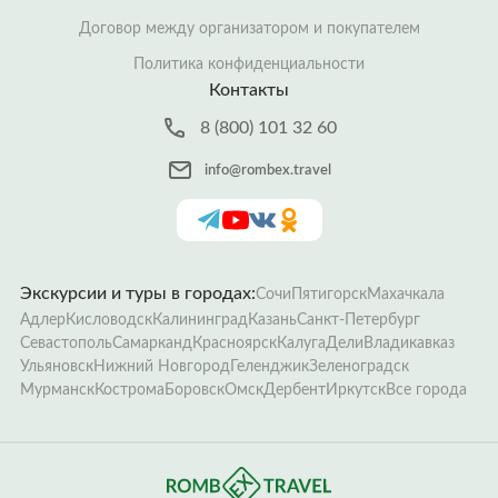
Договор между организатором и покупателем
Политика конфиденциальности
Контакты
8 (800) 101 32 60
info@rombex.travel
Экскурсии и туры в городах:
Сочи
Пятигорск
Махачкала
Адлер
Кисловодск
Калининград
Казань
Санкт-Петербург
Севастополь
Самарканд
Красноярск
Калуга
Дели
Владикавказ
Ульяновск
Нижний Новгород
Геленджик
Зеленоградск
Мурманск
Кострома
Боровск
Омск
Дербент
Иркутск
Все города