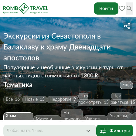
Войти
Экскурсии из Севастополя в
Балаклаву к храму Двенадцати
апостолов
Популярные и необычные экскурсии и туры от
частных гидов
стоимостью от 1800 ₽
Тематика
Ещё
Что
Чем
Все
16
Новые
15
Недорогие
9
посмотреть
15
заняться
15
На
Храм
Усадьбы,
Музеи и
природу
Увидеть
Двенадцати
особняки,
выставки
7
за
главное
6
апостолов
1
дворцы
6
Фильтры
Любая дата, 1 чел.
город
6