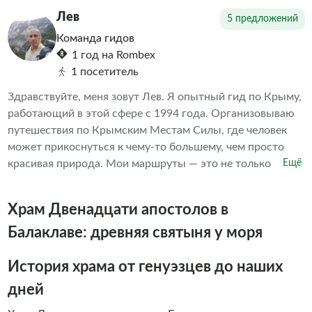
акцент на живом общении, увлекательных рассказах,
Лев
5 предложений
проверенных маршрутах и искренней заботе о каждом
Команда гидов
госте. В наших турах нет места спешке и формальности-
1 год на Rombex
только тепло, уважение к истории и комфорт. Мы знаем,
1 посетитель
как удивить даже тех, кто бывал в Крыму не раз, и умеем
показывать знакомые места с новой, неожиданной
Здравствуйте, меня зовут Лев. Я опытный гид по Крыму,
стороны. Ежедневные выезды из Севастополя. Почему
работающий в этой сфере с 1994 года. Организовываю
выбирают нас: – Небольшие группы – Живые и
путешествия по Крымским Местам Силы, где человек
увлекательные экскурсии – Местные гиды, которые
может прикоснуться к чему-то большему, чем просто
любят свою работу – Возможность создания
красивая природа. Мои маршруты — это не только
Ещё
индивидуальных туров по запросу Присоединяйтесь к
тропы, но и путь к себе. За моими плечами — десятки лет
нашим путешествиям и сделайте своё знакомство с
в туризме, девятилетний опыт проведения тренингов по
Храм Двенадцати апостолов в
Крымом особенным!
экстрим-практикам (в том числе по хождению по углям),
походные бани в горах, медитации на рассвете и закате,
Балаклаве: древняя святыня у моря
работа с дыханием, телом, вниманием. Если вы хотите не
просто посетить места, а прочувствовать его. Ощутить
История храма от генуэзцев до наших
Крым как живое пространство, приглашаю вас в
дней
индивидуальный поход или на индивидуальную