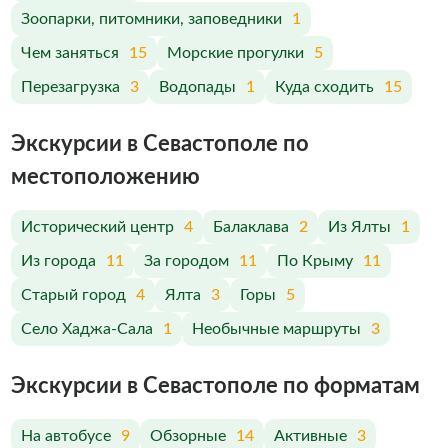
Зоопарки, питомники, заповедники
1
Чем заняться
15
Морские прогулки
5
Перезагрузка
3
Водопады
1
Куда сходить
15
Экскурсии в Севастополе по
меcтоположению
Исторический центр
4
Балаклава
2
Из Ялты
1
Из города
11
За городом
11
По Крыму
11
Старый город
4
Ялта
3
Горы
5
Село Хаджа-Сала
1
Необычные маршруты
3
Экскурсии в Севастополе по форматам
На автобусе
9
Обзорные
14
Активные
3