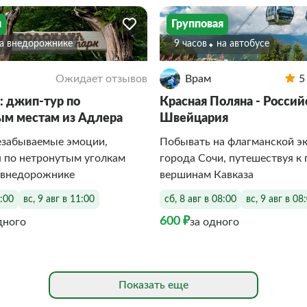
я
Групповая
На внедорожнике
9 часов
На автобусе
Ожидает отзывов
Врам
5
: джип-тур по
Красная Поляна - Россий
м местам из Адлера
Швейцария
езабываемые эмоции,
Побывать на флагманской э
я по нетронутым уголкам
города Сочи, путешествуя к
 внедорожнике
вершинам Кавказа
1:00
вс, 9 авг в 11:00
сб, 8 авг в 08:00
вс, 9 авг в 08
600 ₽
дного
за одного
Показать еще