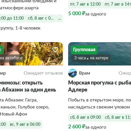
я изысканными блюдами и
пт, 7 авг в 12:00
пт, 7 авг в 14
 атмосфере азарта
5 000 ₽
за одного
7:00 до 11:00
сб, 8 авг с 07:00 до 11:00
...
группу, 1-8 человек
я
Групповая
На автобусе
3 часа
На катере
мир
Ожидает отзывов
Врам
Ожид
 мимозы: открыть
Морская прогулка с рыба
 Абхазии за один день
Адлере
а Абхазии: Гагра,
Побыть в открытом море, п
аньон, Голубое озеро,
насладиться свежим уловом
, Новый Афон
сб, 8 авг в 09:00
сб, 8 авг в 11
6:00
вс, 9 авг в 06:00
2 600 ₽
за одного