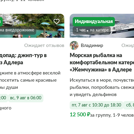
я
Индивидуальная
На внедорожнике
1 час
На катере
Ожидает отзывов
Владимир
Ожид
одопад: джип-тур в
Морская рыбалка на
з Адлера
комфортабельном катер
«Жемчужина» в Адлере
джипе в атмосфере веселой
посетить самые красивые
Искупаться в море, почувств
аны души
рыбалки, попробовать свеж
и увидеть дельфинов
6:00
вс, 9 авг в 06:00
пт, 7 авг с 10:30 до 18:30
сб, 
дного
12 500 ₽
за группу, 1-9 чело