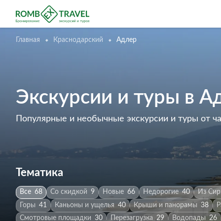
Главная
Краснодарский
Адлер
Экскурсии и туры в А
Популярные и необычные экскурсии и туры от ч
Тематика
Все
68
Со скидкой
9
Новые
66
Недорогие
40
Из Сир
Горы
41
Каньоны и ущелья
40
Крыши и панорамы
38
Р
Смотровые площадки
30
Перезагрузка
29
Водопады
26