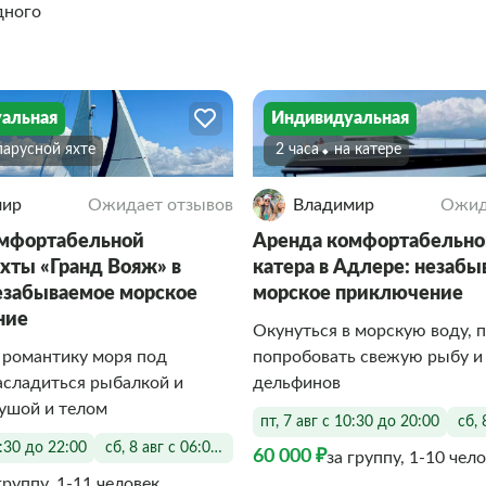
дного
альная
Индивидуальная
 парусной яхте
2 часа
На катере
мир
Ожидает отзывов
Владимир
Ожид
омфортабельной
Аренда комфортабельно
яхты «Гранд Вояж» в
катера в Адлере: незаб
езабываемое морское
морское приключение
ние
Окунуться в морскую воду, 
 романтику моря под
попробовать свежую рыбу и
асладиться рыбалкой и
дельфинов
ушой и телом
пт, 7 авг с 10:30 до 20:00
сб, 
0:30 до 22:00
сб, 8 авг с 06:00 до 22:00
60 000 ₽
за группу, 1-10 чел
группу, 1-11 человек