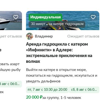
Индивидуальная
30 минут
На катере, гидроцикле
ает отзывов
Владимир
Ожидает отзывов
Аренда гидроцикла с катером
е
«Инфинити» в Адлере:
экстремальные приключения на
волнах
овать азарт
айшую рыбу
Выйти на катере в открытое море,
покататься на гидроцикле, искупаться и
увидеть дельфинов
8 авг с 06:00 до 18:30
пт, 7 авг с 10:30 до 20:00
сб, 8 авг с 06:00 до 20
век
20 000 ₽
за группу, 1-5 человек