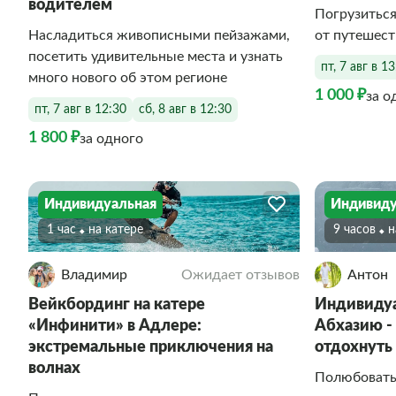
водителем
Погрузиться
Насладиться живописными пейзажами,
от путешес
посетить удивительные места и узнать
пт, 7 авг в 1
много нового об этом регионе
1 000 ₽
за о
пт, 7 авг в 12:30
сб, 8 авг в 12:30
1 800 ₽
за одного
Индивидуальная
Индивиду
1 час
На катере
9 часов
Владимир
Ожидает отзывов
Антон
Вейкбординг на катере
Индивидуа
«Инфинити» в Адлере:
Абхазию -
экстремальные приключения на
отдохнуть
волнах
Полюбовать