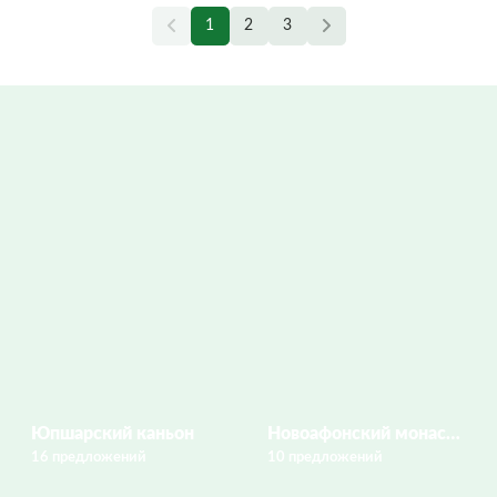
1
2
3
Юпшарский каньон
Новоафонский монастырь
16 предложений
10 предложений