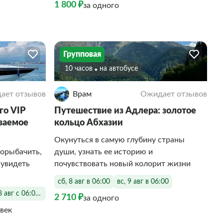
1 800 ₽
за одного
Групповая
10 часов
На автобусе
ает отзывов
Врам
Ожидает отзывов
го VIP
Путешествие из Адлера: золотое
ываемое
кольцо Абхазии
Окунуться в самую глубину страны
порыбачить,
души, узнать ее историю и
 увидеть
почувствовать новый колорит жизни
сб, 8 авг в 06:00
вс, 9 авг в 06:00
8 авг с 06:00 до 20:00
2 710 ₽
за одного
овек