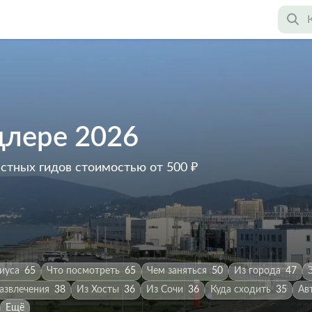
длере 2026
астных гидов
стоимостью от 500 ₽
иуса
65
Что посмотреть
65
Чем заняться
50
Из города
47
азвлечения
38
Из Хосты
36
Из Сочи
36
Куда сходить
35
Ав
Ещё