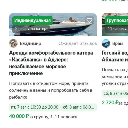
Индивидуальная
Группова
2 часа
На катере
11 часов
Владимир
Ожидает отзывов
Врам
Аренда комфортабельного катера
Гегский в
«Касабланка» в Адлере:
Абхазию и
незабываемое морское
Поехать на 
приключение
компании и 
Поплавать в открытом море, принять
уголки стр
солнечные ванны и попробовать себя в
сб, 8 авг в 0
рыбалке
2 720 ₽
за о
пт, 7 авг с 10:30 до 20:00
сб, 8 авг с 06:00 до 20:00
40 000 ₽
за группу, 1-11 человек