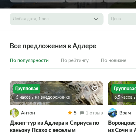
Любая дата, 1 чел.
Цена
Все предложения в Адлере
По популярности
По рейтингу
По новизне
Групповая
Группова
5 часов
На внедорожнике
6.5 часов
Антон
5
1 отзыв
Врам
Джип-тур из Адлера и Сириуса по
Воронцовс
каньону Псахо с веселым
из Сочи и