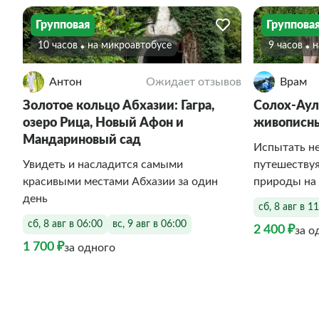
Групповая
Группова
10 часов
На микроавтобусе
9 часов
Антон
Ожидает отзывов
Врам
Золотое кольцо Абхазии: Гагра,
Солох-Аул
озеро Рица, Новый Афон и
живописны
Мандариновый сад
Испытать н
Увидеть и насладится самыми
путешеству
красивыми местами Абхазии за один
природы на
день
сб, 8 авг в 1
сб, 8 авг в 06:00
вс, 9 авг в 06:00
2 400 ₽
за о
1 700 ₽
за одного