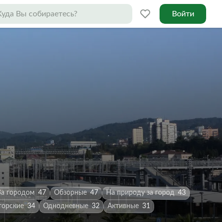
Войти
За городом
47
Обзорные
47
На природу за город
43
торские
34
Однодневные
32
Активные
31