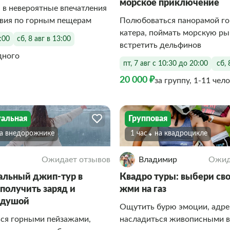
морское приключение
 в невероятные впечатления
твия по горным пещерам
Полюбоваться панорамой го
катера, поймать морскую ры
3:00
сб, 8 авг в 13:00
встретить дельфинов
дного
пт, 7 авг с 10:30 до 20:00
сб, 
20 000 ₽
за группу, 1-11 чел
альная
Групповая
На внедорожнике
1 час
На квадроцикле
Ожидает отзывов
Владимир
Ожид
льный джип-тур в
Квадро туры: выбери сво
 получить заряд и
жми на газ
 душой
Ощутить бурю эмоции, адре
ся горными пейзажами,
насладиться живописными 