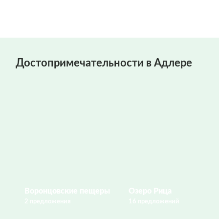
Достопримечательности в Адлере
Воронцовские пещеры
Озеро Рица
2 предложения
16 предложений