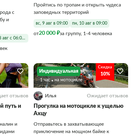
Пройтись по тропам и открыть чудеса
рода с
заповедных территорий
бу и
вс, 9 авг в 09:00
пн, 10 авг в 09:00
20 000 ₽
от
за группу, 1-4 человека
8 авг с 06:00 до 20:00
овек
Скидка
Индивидуальная
10%
1 час
На мотоцикле
ает отзывов
Илья
Ожидает отзывов
й путь и
Прогулка на мотоцикле к ущелью
Ахцу
налин и
Отправьтесь в захватывающее
видами
приключение на мощном байке к