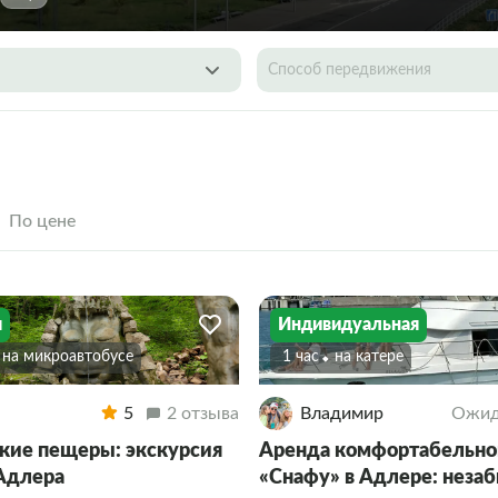
Способ передвижения
По цене
я
Индивидуальная
На микроавтобусе
1 час
На катере
5
2 отзыва
Владимир
Ожид
кие пещеры: экскурсия
Аренда комфортабельног
 Адлера
«Снафу» в Адлере: неза