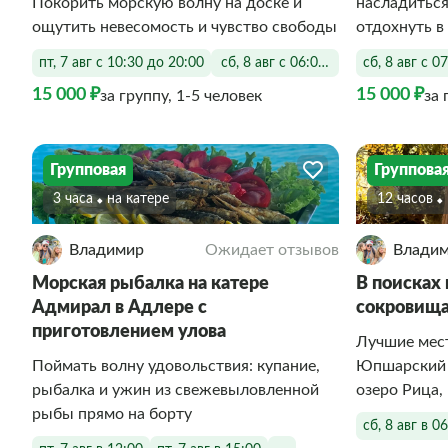
Покорить морскую волну на доске и
насладитьс
ощутить невесомость и чувство свободы
отдохнуть в
пт, 7 авг с 10:30 до 20:00
сб, 8 авг с 06:00 до 20:00
сб, 8 авг с 0
15 000 ₽
15 000 ₽
за группу, 1-5 человек
за 
Групповая
Группова
3 часа
На катере
12 часов
Владимир
Ожидает отзывов
Влади
Морская рыбалка на катере
В поисках
Адмирал в Адлере с
сокровища
приготовлением улова
Лучшие мест
Поймать волну удовольствия: купание,
Юпшарский к
рыбалка и ужин из свежевыловленной
озеро Рица
рыбы прямо на борту
сб, 8 авг в 0