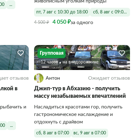
живописным уголкам природы
:00
...
пт, 7 авг с 10:30 до 18:00
сб, 8 авг с 09:00 до 18
4 050 ₽
за одного
4 500 ₽
Групповая
12 часов
На внедорожнике
ает отзывов
Антон
Ожидает отзывов
лкой в
Джип-тур в Абхазию - получить
массу незабываемых впечатлений
орыбачить и
Насладиться красотами гор, получить
гастрономическое наслаждение и
отдохнуть с драйвом
:00
...
сб, 8 авг в 07:00
вс, 9 авг в 07:00