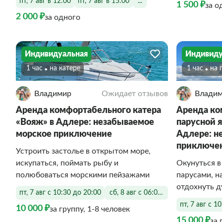
пт, 7 авг в 12:00
пт, 7 авг в 15:00
...
1 500 ₽
за о
2 000 ₽
за одного
Индивидуальная
Индивиду
1 час
На катере
1 час
На
Владимир
Ожидает отзывов
Влади
Аренда комфортабельного катера
Аренда к
«Вояж» в Адлере: незабываемое
парусной 
морское приключение
Адлере: н
приключе
Устроить застолье в открытом море,
искупаться, поймать рыбу и
Окунуться в
полюбоваться морскими пейзажами
парусами, н
отдохнуть д
пт, 7 авг с 10:30 до 20:00
сб, 8 авг с 06:00 до 20:00
пт, 7 авг с 1
10 000 ₽
за группу, 1-8 человек
15 000 ₽
за 