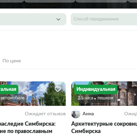
Способ передвижения
По цене
альная
Индивидуальная
а автомобиле
2.5 часа
Пешком
Ожидает отзывов
Анна
Ожид
наследие Симбирска:
Архитектурные сокрови
ие по православным
Симбирска