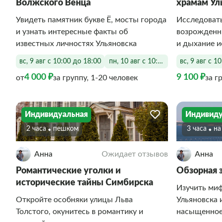
Волжского Венца
храмам Ул
Увидеть памятник букве Ë, мосты города
Исследовать
и узнать интересные факты об
возрожденны
известных личностях Ульяновска
и дыхание 
вс, 9 авг с 10:00 до 18:00
пн, 10 авг с 10:00 до 18:00
вс, 9 авг с 1
4 000 ₽
9 100 ₽
от
за группу, 1-20 человек
за г
Индивидуальная
Индивиду
2 часа
Пешком
3 часа
Н
Анна
Ожидает отзывов
Анна
Романтические уголки и
Обзорная 
исторические тайны Симбирска
Изучить ми
Откройте особняки улицы Льва
Ульяновска 
Толстого, окунитесь в романтику и
насыщенное