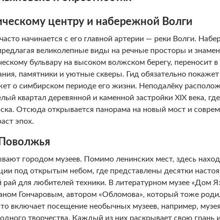
ическому центру и набережной Волги
часто начинается с его главной артерии — реки Волги. Набе
 предлагая великолепные виды на речные просторы и знаме
ческому бульвару на высоком волжском берегу, переносит в
ния, памятники и уютные скверы. Гид обязательно покажет
жет о симбирском периоде его жизни. Неподалёку располо
елый квартал деревянной и каменной застройки XIX века, гд
ска. Отсюда открывается панорама на новый мост и совре
аст эпох.
 Поволжья
ывают городом музеев. Помимо ленинских мест, здесь нахо
ции под открытым небом, где представлены десятки насто
й рай для любителей техники. В литературном музее «Дом 
ваном Гончаровым, автором «Обломова», который тоже роди
асто включает посещение необычных музеев, например, музе
одного творчества. Каждый из них раскрывает свою грань и