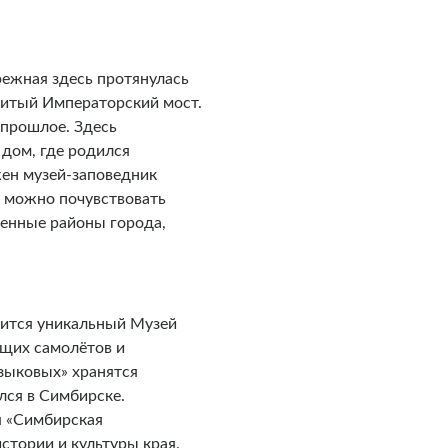
режная здесь протянулась
нитый Императорский мост.
 прошлое. Здесь
 дом, где родился
жен музей-заповедник
е можно почувствовать
менные районы города,
дится уникальный Музей
ящих самолётов и
Языковых» хранятся
лся в Симбирске.
я «Симбирская
стории и культуры края.