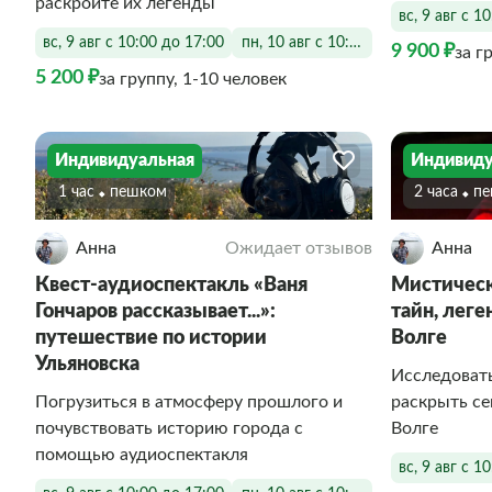
раскройте их легенды
вс, 9 авг с 1
вс, 9 авг с 10:00 до 17:00
пн, 10 авг с 10:00 до 17:00
9 900 ₽
за г
5 200 ₽
за группу, 1-10 человек
Индивидуальная
Индивиду
1 час
Пешком
2 часа
П
Анна
Ожидает отзывов
Анна
Квест-аудиоспектакль «Ваня
Мистическ
Гончаров рассказывает...»:
тайн, леге
путешествие по истории
Волге
Ульяновска
Исследовать
Погрузиться в атмосферу прошлого и
раскрыть се
почувствовать историю города с
Волге
помощью аудиоспектакля
вс, 9 авг с 1