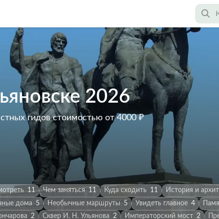
льяновске 2026
астных гидов
стоимостью от 4000 ₽
мотреть
11
Чем заняться
11
Куда сходить
11
История и архит
чные дома
5
Необычные маршруты
5
Увидеть главное
4
Памя
ончарова
2
Сквер И. Н. Ульянова
2
Императорский мост
2
Пр