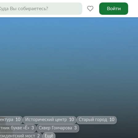
Войти
ектура
10
Исторический центр
10
Старый город
10
тник букве «Ë»
3
Сквер Гончарова
3
езидентский мост
2
Ещё