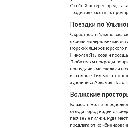
Особый интерес представл
традициях местных предпр
Поездки по Ульяно
Окрестности Ульяновска ск
своими минеральными исто
морских ящеров юрского п
Николая Языкова и посеща
Любителям природы понрав
причудливыми скалами и с
выходные. Гид может орга
художника Аркадия Пласто
Волжские просторы
Близость Волги определяет
откуда город виден с сов
песчаные пляжи, куда мест
предлагают комбинирован