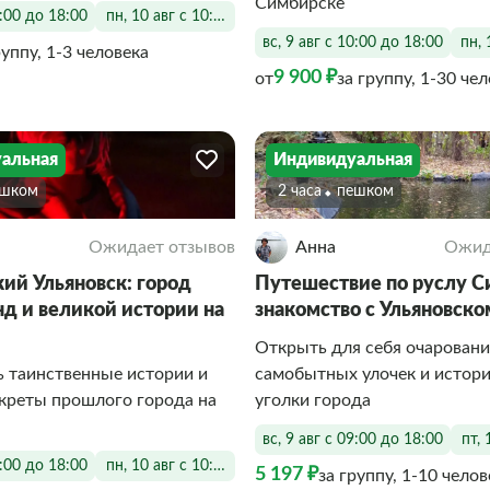
Симбирске
0:00 до 18:00
пн, 10 авг с 10:00 до 18:00
вс, 9 авг с 10:00 до 18:00
пн, 
руппу, 1-3 человека
9 900 ₽
от
за группу, 1-30 че
альная
Индивидуальная
ешком
2 часа
Пешком
Ожидает отзывов
Анна
Ожид
ий Ульяновск: город
Путешествие по руслу С
нд и великой истории на
знакомство с Ульяновско
Открыть для себя очаровани
 таинственные истории и
самобытных улочек и истор
креты прошлого города на
уголки города
вс, 9 авг с 09:00 до 18:00
пт, 
0:00 до 18:00
пн, 10 авг с 10:00 до 18:00
5 197 ₽
за группу, 1-10 челов