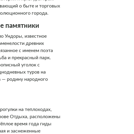
ывающий о быте и торговых
волюционного города.
ые памятники
ло Ундоры, известное
аменелости древних
язанное с именем поэта
ба и прекрасный парк.
вописный уголок с
днодневных туров на
а — родину народного
рогулки на теплоходах,
трове Отдыха, расположены
тёплое время года гиды
ая и заснеженные