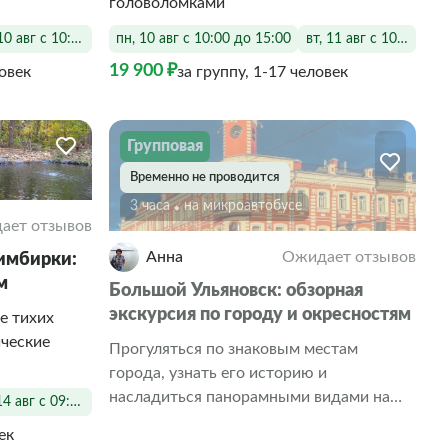
головоломками
10 авг с 10:00 до 18:00
пн, 10 авг с 10:00 до 15:00
вт, 11 авг с 10:00 до 
19 900 ₽
ловек
за группу, 1-17 человек
Групповая
Временно не проводится
3 часа
На микроавтобусе
ает отзывов
Анна
Ожидает отзывов
имбирки:
м
Большой Ульяновск: обзорная
экскурсия по городу и окресностям
е тихих
ические
Прогуляться по знаковым местам
города, узнать его историю и
насладиться панорамными видами на
14 авг с 09:00 до 18:00
Волгу
ек