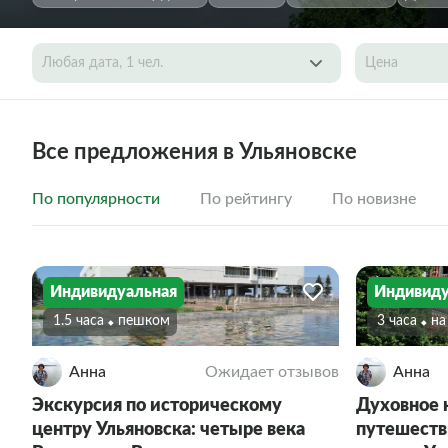
Любая дата, 1 чел.
Цена
Все предложения в Ульяновске
По популярности
По рейтингу
По новизне
Индивидуальная
Индивиду
1.5 часа
Пешком
3 часа
Н
Анна
Ожидает отзывов
Анна
Экскурсия по историческому
Духовное 
центру Ульяновска: четыре века
путешеств