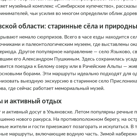
яет музейный комплекс «Симбирское купечество», рассказ
инимателей, чьи усилия во многом определили облик доре
вской области: старинные сёла и природн
рывают немало сюрпризов. Всего в часе езды находится се
чниками и палеонтологическим музеем, где выставлены ок
ериода. Другое популярное направление — село Языково, св
вшим его Александром Пушкиным. Здесь сохранилась усадь
ится поездка к Белому озеру или в Рачейские Альпы — жи
основыми борами. Эти маршруты идеально подходят для о
низовать выездную экскурсию в старинное село Прислоних
ва, где сейчас работает мемориальный музей.
 и активный отдых
 и активный досуг в Ульяновске. Летом популярны речные п
ершенно нового ракурса. На противоположном берегу, на ос
ные жители и гости приезжают позагорать и искупаться. В 
ные маршруты, включающие водную часть. Зимой набережн