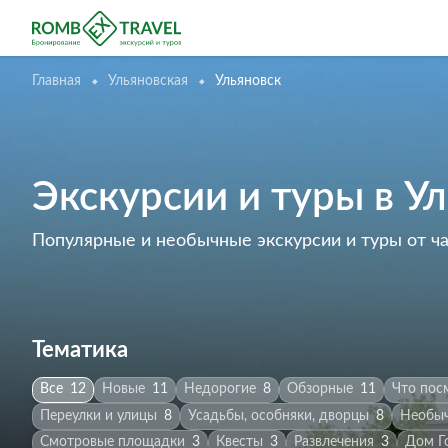
Главная
Ульяновская
Ульяновск
Экскурсии и туры в У
Популярные и необычные экскурсии и туры от ч
Тематика
Все
12
Новые
11
Недорогие
8
Обзорные
11
Что пос
Переулки и улицы
8
Усадьбы, особняки, дворцы
8
Необы
Смотровые площадки
3
Квесты
3
Развлечения
3
Дом Г