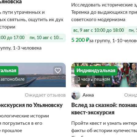
ьяновска
Исследовать исторические з
 пути утраченных и
Теремка до выдающихся пр
х святынь, ощутить их дух
советского модернизма
истории
вс, 9 авг с 10:00 до 18:00
пн, 
0:00 до 17:00
пн, 10 авг с 10:00 до 17:00
5 200 ₽
за группу, 1-10 челов
руппу, 1-3 человека
альная
Индивидуальная
а автомобиле
3 часа
Пешком
Ожидает отзывов
Анна
Ожид
экскурсия по Ульяновску
Вслед за сказкой: позна
квест-экскурсия
фологические истории
и погрузиться в его
Пройти квест и узнать инте
 прошлое
факты об истории купечеств