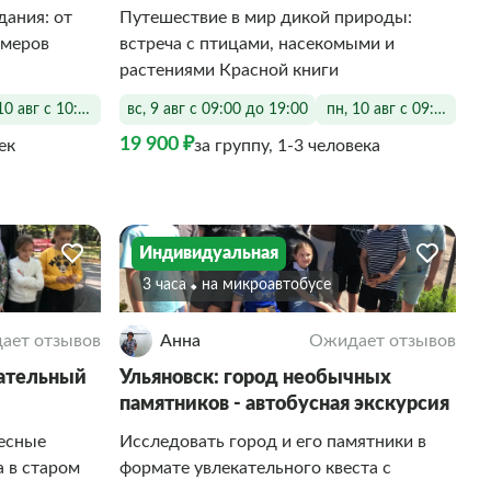
дания: от
Путешествие в мир дикой природы:
имеров
встреча с птицами, насекомыми и
растениями Красной книги
10 авг с 10:00 до 18:00
вс, 9 авг с 09:00 до 19:00
пн, 10 авг с 09:00 до 1
19 900 ₽
ек
за группу, 1-3 человека
Индивидуальная
3 часа
На микроавтобусе
ает отзывов
Анна
Ожидает отзывов
вательный
Ульяновск: город необычных
памятников - автобусная экскурсия
ресные
Исследовать город и его памятники в
а в старом
формате увлекательного квеста с