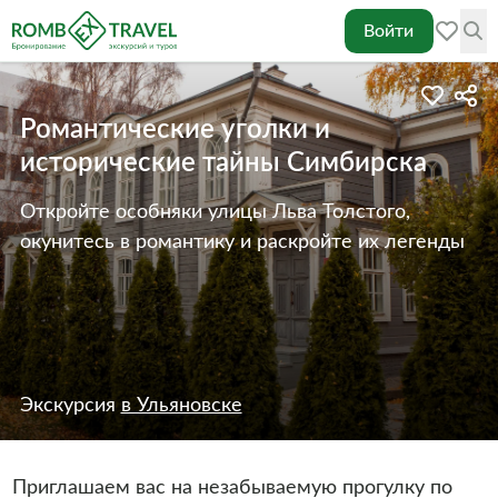
Войти
Романтические уголки и
исторические тайны Симбирска
Откройте особняки улицы Льва Толстого,
окунитесь в романтику и раскройте их легенды
Экскурсия
в Ульяновске
Приглашаем вас на незабываемую прогулку по