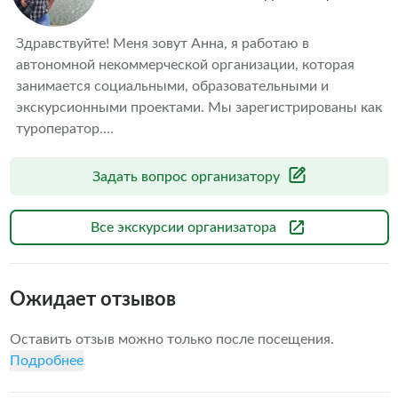
Здравствуйте! Меня зовут Анна, я работаю в 
автономной некоммерческой организации, которая 
занимается социальными, образовательными и 
экскурсионными проектами. Мы зарегистрированы как 
туроператор.

С 2009 года мы принимаем туристов в Ульяновске и 
Ульяновской области. С радостью организуем 
Задать вопрос организатору
экскурсии для всех гостей города.тМы составим 
интересную программу под любой запрос и обеспечим 
Все экскурсии организатора
её выполнение.
Ожидает отзывов
Оставить отзыв можно только после посещения.
Подробнее