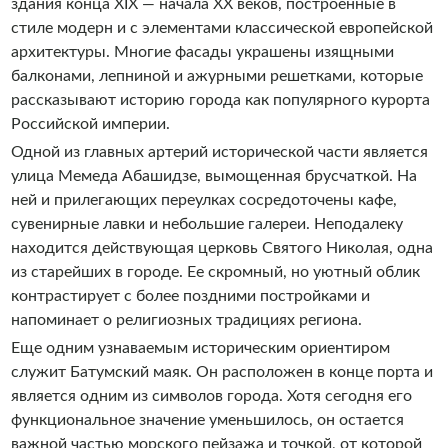
здания конца XIX — начала XX веков, построенные в
стиле модерн и с элементами классической европейской
архитектуры. Многие фасады украшены изящными
балконами, лепниной и ажурными решетками, которые
рассказывают историю города как популярного курорта
Российской империи.
Одной из главных артерий исторической части является
улица Мемеда Абашидзе, вымощенная брусчаткой. На
ней и прилегающих переулках сосредоточены кафе,
сувенирные лавки и небольшие галереи. Неподалеку
находится действующая церковь Святого Николая, одна
из старейших в городе. Ее скромный, но уютный облик
контрастирует с более поздними постройками и
напоминает о религиозных традициях региона.
Еще одним узнаваемым историческим ориентиром
служит Батумский маяк. Он расположен в конце порта и
является одним из символов города. Хотя сегодня его
функциональное значение уменьшилось, он остается
важной частью морского пейзажа и точкой, от которой