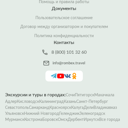
Помощь и правила работы
Документы
Пользовательское соглашение
Договор между организатором и покупателем
Политика конфиденциальности
Контакты
8 (800) 101 32 60
info@rombex.travel
Экскурсии и туры в городах:
Сочи
Пятигорск
Махачкала
Адлер
Кисловодск
Калининград
Казань
Санкт-Петербург
Севастополь
Самарканд
Красноярск
Калуга
Дели
Владикавказ
Ульяновск
Нижний Новгород
Геленджик
Зеленоградск
Мурманск
Кострома
Боровск
Омск
Дербент
Иркутск
Все города