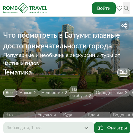
Войти
Что посмотреть в Батуми: главные
достопримечательности города
Популярные и необычные экскурсии и туры от
частных гидов
Тематика
Ещё
На
Все
Новые
2
Недорогие
2
Однодневные
2
автобусе
2
Что
Ущелья и
Куда
Еда и
Водопад 
посмотреть
2
каньоны
2
сходить
2
напитки
1
Первозва
Фильтры
Любая дата, 1 чел.