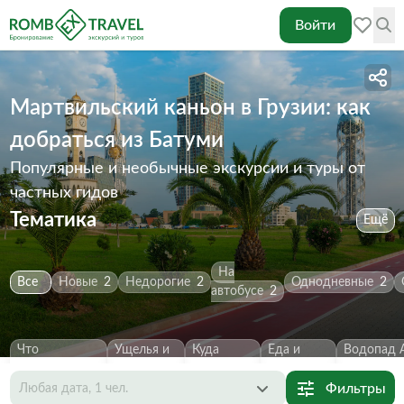
Войти
Мартвильский каньон в Грузии: как
добраться из Батуми
Популярные и необычные экскурсии и туры от
частных гидов
Тематика
Ещё
На
Все
Новые
2
Недорогие
2
Однодневные
2
автобусе
2
Что
Ущелья и
Куда
Еда и
Водопад 
посмотреть
2
каньоны
2
сходить
2
напитки
1
Первозва
Фильтры
Любая дата, 1 чел.