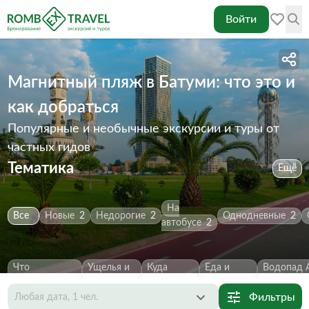
Войти
Магнитный пляж в Батуми: что это и
как добраться
Популярные и необычные экскурсии и туры от
частных гидов
Тематика
Ещё
На
Все
Новые
2
Недорогие
2
Однодневные
2
автобусе
2
Что
Ущелья и
Куда
Еда и
Водопад 
посмотреть
2
каньоны
2
сходить
2
напитки
1
Первозва
Фильтры
Любая дата, 1 чел.