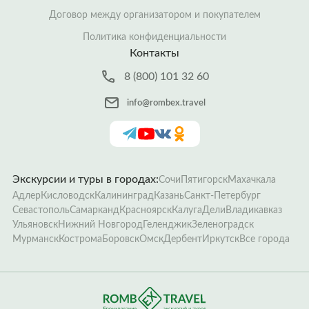
Договор между организатором и покупателем
Политика конфиденциальности
Контакты
8 (800) 101 32 60
info@rombex.travel
Экскурсии и туры в городах:
Сочи
Пятигорск
Махачкала
Адлер
Кисловодск
Калининград
Казань
Санкт-Петербург
Севастополь
Самарканд
Красноярск
Калуга
Дели
Владикавказ
Ульяновск
Нижний Новгород
Геленджик
Зеленоградск
Мурманск
Кострома
Боровск
Омск
Дербент
Иркутск
Все города