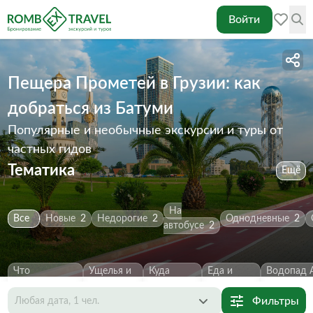
Войти
Пещера Прометей в Грузии: как
добраться из Батуми
Популярные и необычные экскурсии и туры от
частных гидов
Тематика
Ещё
На
Все
Новые
2
Недорогие
2
Однодневные
2
автобусе
2
Что
Ущелья и
Куда
Еда и
Водопад 
посмотреть
2
каньоны
2
сходить
2
напитки
1
Первозва
Фильтры
Любая дата, 1 чел.