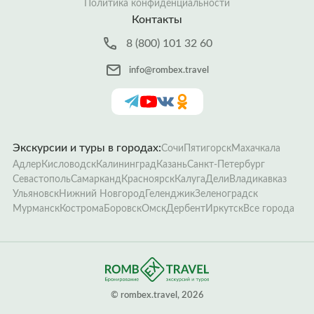
Политика конфиденциальности
Контакты
8 (800) 101 32 60
info@rombex.travel
Экскурсии и туры в городах:
Сочи
Пятигорск
Махачкала
Адлер
Кисловодск
Калининград
Казань
Санкт-Петербург
Севастополь
Самарканд
Красноярск
Калуга
Дели
Владикавказ
Ульяновск
Нижний Новгород
Геленджик
Зеленоградск
Мурманск
Кострома
Боровск
Омск
Дербент
Иркутск
Все города
­© rombex.travel, 2026