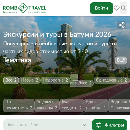
Войти
Экскурсии и туры в Батуми 2026
Популярные и необычные экскурсии и туры от
частных гидов
стоимостью от $ 40
Тематика
Ещё
На
Все
2
Новые
2
Недорогие
2
Однодневные
2
автобусе
2
Что
Ущелья и
Куда
Еда и
Водопад 
посмотреть
2
каньоны
2
сходить
2
напитки
1
Первозва
Фильтры
Любая дата, 1 чел.