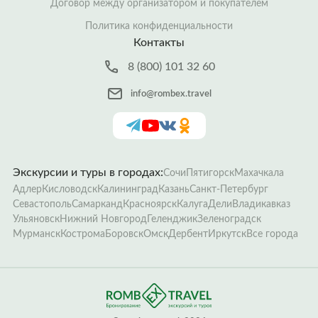
Договор между организатором и покупателем
Политика конфиденциальности
Контакты
8 (800) 101 32 60
info@rombex.travel
Экскурсии и туры в городах:
Сочи
Пятигорск
Махачкала
Адлер
Кисловодск
Калининград
Казань
Санкт-Петербург
Севастополь
Самарканд
Красноярск
Калуга
Дели
Владикавказ
Ульяновск
Нижний Новгород
Геленджик
Зеленоградск
Мурманск
Кострома
Боровск
Омск
Дербент
Иркутск
Все города