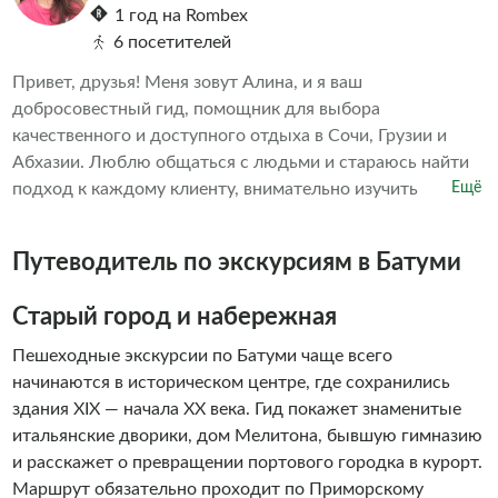
1 год на Rombex
6 посетителей
Привет, друзья! Меня зовут Алина, и я ваш
добросовестный гид, помощник для выбора
качественного и доступного отдыха в Сочи, Грузии и
Абхазии. Люблю общаться с людьми и стараюсь найти
подход к каждому клиенту, внимательно изучить
Ещё
запросы и уже после предлагать то, что вас обязательно
порадует и оставит только приятные и яркие
Путеводитель по экскурсиям в Батуми
впечатления.
Старый город и набережная
Пешеходные экскурсии по Батуми чаще всего
начинаются в историческом центре, где сохранились
здания XIX — начала XX века. Гид покажет знаменитые
итальянские дворики, дом Мелитона, бывшую гимназию
и расскажет о превращении портового городка в курорт.
Маршрут обязательно проходит по Приморскому