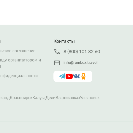
ы
Контакты
льское соглашение
8 (800) 101 32 60
жду организатором и
info@rombex.travel
м
онфиденциальности
рканд
Красноярск
Калуга
Дели
Владикавказ
Ульяновск