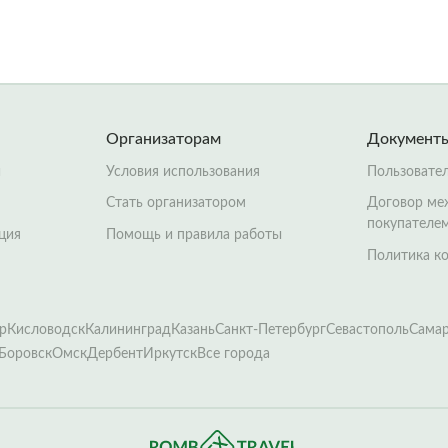
Организаторам
Документ
й
Условия использования
Пользовате
Стать организатором
Договор ме
покупателе
ция
Помощь и правила работы
Политика к
р
Кисловодск
Калининград
Казань
Санкт-Петербург
Севастополь
Сама
Боровск
Омск
Дербент
Иркутск
Все города