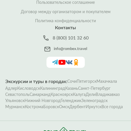
Пользовательское соглашение
Договор между организатором и покупателем
Политика конфиденциальности
Контакты
8 (800) 101 32 60
info@rombex.travel
Экскурсии и туры в городах:
Сочи
Пятигорск
Махачкала
Адлер
Кисловодск
Калининград
Казань
Санкт-Петербург
Севастополь
Самарканд
Красноярск
Калуга
Дели
Владикавказ
Ульяновск
Нижний Новгород
Геленджик
Зеленоградск
Мурманск
Кострома
Боровск
Омск
Дербент
Иркутск
Все города