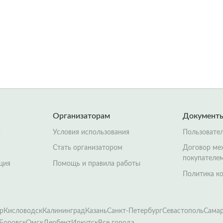
Организаторам
Документ
й
Условия использования
Пользовате
Стать организатором
Договор ме
покупателе
ция
Помощь и правила работы
Политика к
р
Кисловодск
Калининград
Казань
Санкт-Петербург
Севастополь
Сама
Боровск
Омск
Дербент
Иркутск
Все города