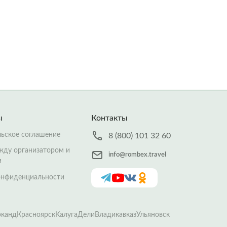
ы
Контакты
льское соглашение
8 (800) 101 32 60
жду организатором и
info@rombex.travel
м
онфиденциальности
рканд
Красноярск
Калуга
Дели
Владикавказ
Ульяновск