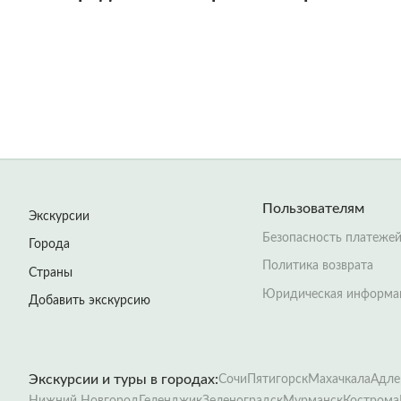
Пользователям
Экскурсии
Безопасность платеже
Города
Политика возврата
Страны
Юридическая информа
Добавить экскурсию
Экскурсии и туры в городах:
Сочи
Пятигорск
Махачкала
Адле
Нижний Новгород
Геленджик
Зеленоградск
Мурманск
Кострома