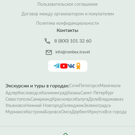
Пользовательское соглашение
Договор между организатором и покупателем
Политика конфиденциальности
Контакты
8 (800) 101 32 60
info@rombex.travel
Экскурсии и туры в городах:
Сочи
Пятигорск
Махачкала
Адлер
Кисловодск
Калининград
Казань
Санкт-Петербург
Севастополь
Самарканд
Красноярск
Калуга
Дели
Владикавказ
Ульяновск
Нижний Новгород
Геленджик
Зеленоградск
Мурманск
Кострома
Боровск
Омск
Дербент
Иркутск
Все города