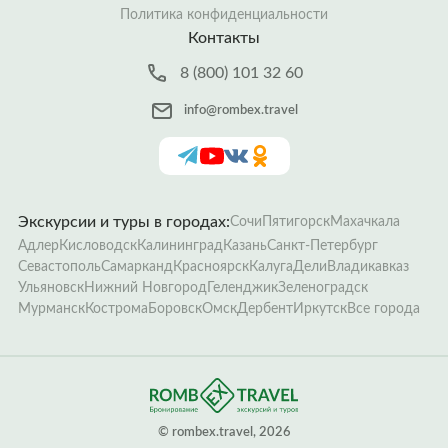
Политика конфиденциальности
Контакты
8 (800) 101 32 60
info@rombex.travel
Экскурсии и туры в городах:
Сочи
Пятигорск
Махачкала
Адлер
Кисловодск
Калининград
Казань
Санкт-Петербург
Севастополь
Самарканд
Красноярск
Калуга
Дели
Владикавказ
Ульяновск
Нижний Новгород
Геленджик
Зеленоградск
Мурманск
Кострома
Боровск
Омск
Дербент
Иркутск
Все города
­© rombex.travel, 2026