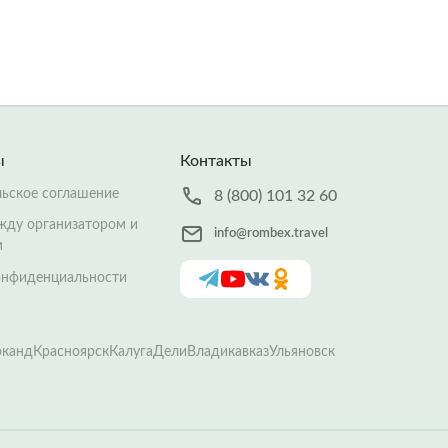
ы
Контакты
льское соглашение
8 (800) 101 32 60
жду организатором и
info@rombex.travel
м
онфиденциальности
рканд
Красноярск
Калуга
Дели
Владикавказ
Ульяновск