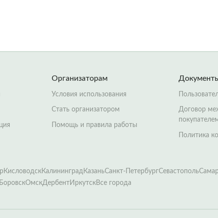
Организаторам
Документ
й
Условия использования
Пользовате
Стать организатором
Договор ме
покупателе
ция
Помощь и правила работы
Политика к
р
Кисловодск
Калининград
Казань
Санкт-Петербург
Севастополь
Сама
Боровск
Омск
Дербент
Иркутск
Все города