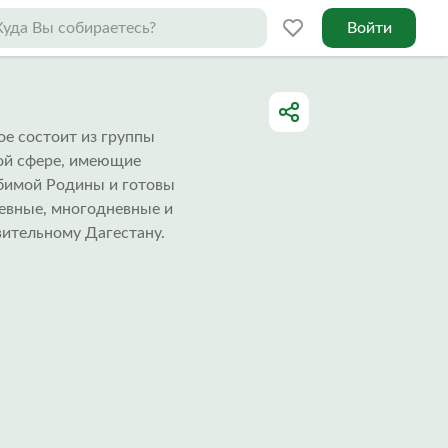
Войти
ое состоит из группы
ой сфере, имеющие
бимой Родины и готовы
евные, многодневные и
вительному Дагестану.