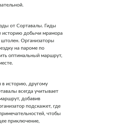
вательной.
езды от Сортавалы. Гиды
те историю добычи мрамора
х штолен. Организаторы
ездку на пароме по
вить оптимальный маршрут,
месте.
я в историю, другому
ртавалы всегда учитывает
маршрут, добавив
ганизатор подскажет, где
примечательностей, чтобы
щее приключение,