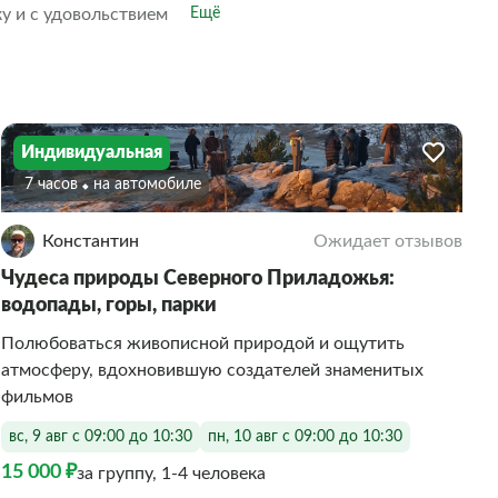
у и с удовольствием
Ещё
ый и аттестованный гид-
. Именно здесь можно
ося ледника, прокатиться
осетим знаковые места,
орный парк Рускеала и
Индивидуальная
7 часов
На автомобиле
Константин
Ожидает отзывов
Чудеса природы Северного Приладожья:
водопады, горы, парки
Полюбоваться живописной природой и ощутить
атмосферу, вдохновившую создателей знаменитых
фильмов
вс, 9 авг с 09:00 до 10:30
пн, 10 авг с 09:00 до 10:30
15 000 ₽
за группу, 1-4 человека