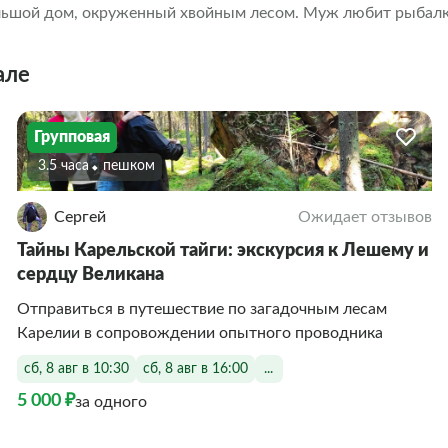
льшой дом, окруженный хвойным лесом. Муж любит рыбалк
м опытом, рыбными местами и снастями))) Я дипломированн
и фанат Приладожья! Наш край богат памятниками природы
але
 к лаве застывшего вулкана, погреться внутри остановившег
соким равнинным водопадом Европы... И, конечно же, мы п
нельзя представить Карелию: святой остров Валаам, Кижи, г
Групповая
е.
3.5 часа
Пешком
Сергей
Ожидает отзывов
Тайны Карельской тайги: экскурсия к Лешему и
сердцу Великана
Отправиться в путешествие по загадочным лесам
Карелии в сопровождении опытного проводника
сб, 8 авг в 10:30
сб, 8 авг в 16:00
...
5 000 ₽
за одного