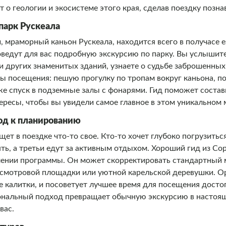
т о геологии и экосистеме этого края, сделав поездку позна
парк Рускеала
, мраморный каньон Рускеала, находится всего в получасе 
оведут для вас подробную экскурсию по парку. Вы услыши
и других знаменитых зданий, узнаете о судьбе заброшенны
 посещения: пешую прогулку по тропам вокруг каньона, по
е спуск в подземные залы с фонарями. Гид поможет соста
ересы, чтобы вы увидели самое главное в этом уникальном 
д к планированию
т в поездке что-то свое. Кто-то хочет глубоко погрузитьс
ь, а третьи едут за активным отдыхом. Хороший гид из Со
лении программы. Он может скорректировать стандартный 
смотровой площадки или уютной карельской деревушки. Ор
 калитки, и посоветует лучшее время для посещения досто
сональный подход превращает обычную экскурсию в настоя
вас.