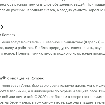
лекаюсь раскрытием смыслов обыденных вещей. Приглашаю
лами русских народных сказок, а заодно увидеть Карелию 
на Rombex
, меня зовут Константин. Северное Приладожье (Карелия) — 
ос, живу и работаю. Люблю природу, путешествовать, вкусн
то новое. Понимая уникальность родного края, начал прово
ов
6 месяцев на Rombex
, меня зовут Анна. Всю свою сознательную жизнь мы с муж
ботал лесничим, а я инженером по охране и защите леса. И
 всё или почти всё. С 2020 г. работаем в сфере гостеприимс
в на берегу реки, в том самом месте, где она впадает в кр