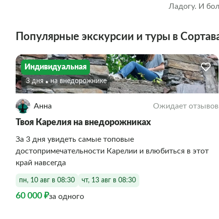
Ладогу. И бо
делится свои
экскурсовод 
Популярные экскурсии и туры в Сортав
прикоснуться
над самым вы
без которых 
Индивидуальная
многое друго
3 дня
На внедорожнике
Анна
Ожидает отзывов
Твоя Карелия на внедорожниках
За 3 дня увидеть самые топовые
достопримечательности Карелии и влюбиться в этот
край навсегда
пн, 10 авг в 08:30
чт, 13 авг в 08:30
60 000 ₽
за одного