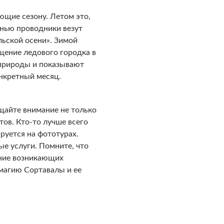
ющие сезону. Летом это,
енью проводники везут
льской осени». Зимой
щение ледового городка в
 природы и показывают
нкретный месяц.
щайте внимание не только
тов. Кто-то лучше всего
ируется на фототурах.
ые услуги. Помните, что
ение возникающих
 магию Сортавалы и ее