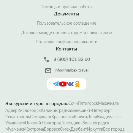
Помощь и правила работы
Документы
Пользовательское соглашение
Договор между организатором и покупателем
Политика конфиденциальности
Контакты
8 (800) 101 32 60
info@rombex.travel
Экскурсии и туры в городах:
Сочи
Пятигорск
Махачкала
Адлер
Кисловодск
Калининград
Казань
Санкт-Петербург
Севастополь
Самарканд
Красноярск
Калуга
Дели
Владикавказ
Ульяновск
Нижний Новгород
Геленджик
Зеленоградск
Мурманск
Кострома
Боровск
Омск
Дербент
Иркутск
Все города