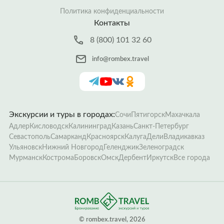
Политика конфиденциальности
Контакты
8 (800) 101 32 60
info@rombex.travel
Экскурсии и туры в городах:
Сочи
Пятигорск
Махачкала
Адлер
Кисловодск
Калининград
Казань
Санкт-Петербург
Севастополь
Самарканд
Красноярск
Калуга
Дели
Владикавказ
Ульяновск
Нижний Новгород
Геленджик
Зеленоградск
Мурманск
Кострома
Боровск
Омск
Дербент
Иркутск
Все города
­© rombex.travel, 2026