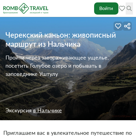
Войти
Черекский каньон: живописный
маршрут из Нальчика
Пройти через завораживающее ущелье,
посетить Голубое озеро и побывать в
заповеднике Уштулу
Экскурсия
в Нальчике
Приглашаем вас в увлекательное путешествие по