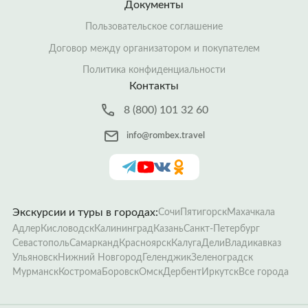
Документы
Пользовательское соглашение
Договор между организатором и покупателем
Политика конфиденциальности
Контакты
8 (800) 101 32 60
info@rombex.travel
Экскурсии и туры в городах:
Сочи
Пятигорск
Махачкала
Адлер
Кисловодск
Калининград
Казань
Санкт-Петербург
Севастополь
Самарканд
Красноярск
Калуга
Дели
Владикавказ
Ульяновск
Нижний Новгород
Геленджик
Зеленоградск
Мурманск
Кострома
Боровск
Омск
Дербент
Иркутск
Все города