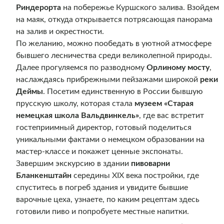
Риндерорта
на побережье Куршского залива. Взойдем
на маяк, откуда открывается потрясающая панорама
на залив и окрестности.
По желанию, можно пообедать в уютной атмосфере
бывшего лесничества среди великолепной природы.
Далее прогуляемся по разводному
Орлиному мосту
,
наслаждаясь прибрежными пейзажами широкой
реки
Деймы
. Посетим единственную в России бывшую
прусскую школу, которая стала
музеем «Старая
немецкая школа Вальдвинкель»
, где вас встретит
гостеприимный директор, готовый поделиться
уникальными фактами о немецком образовании на
мастер-классе и покажет ценные экспонаты.
Завершим экскурсию в здании
пивоварни
Бланкенштайн
середины XIX века постройки,
где
спуститесь в погреб здания и увидите бывшие
варочные цеха, узнаете, по каким рецептам здесь
готовили пиво и попробуете местные напитки.