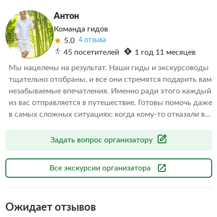
Антон
Команда гидов
5.0
4 отзыва
45 посетителей
1 год 11 месяцев
Мы нацелены на результат. Наши гиды и экскурсоводы 
тщательно отобраны, и все они стремятся подарить вам 
незабываемые впечатления. Именно ради этого каждый 
из вас отправляется в путешествие. Готовы помочь даже 
в самых сложных ситуациях: когда кому-то отказали в 
экскурсии или когда необходимо скорректировать 
впечатления от проведенных экскурсий другими 
Задать вопрос организатору
организаторами. Делаем всё возможное, чтобы наши 
клиенты остались довольны. А дальше выбор за вами
Все экскурсии организатора
Ожидает отзывов