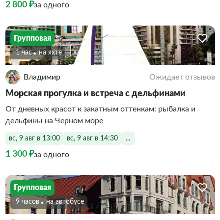
2 800 ₽
за одного
Групповая
1 час
На яхте
Владимир
Ожидает отзывов
Морская прогулка и встреча с дельфинами
От дневных красот к закатным оттенкам: рыбалка и
дельфины на Черном море
вс, 9 авг в 13:00
вс, 9 авг в 14:30
...
1 300 ₽
за одного
Групповая
9 часов
На автобусе