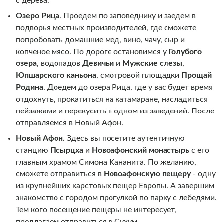
с дерева.
Озеро Рица
.
Проедем по заповеднику и заедем в
подворья местных производителей, где сможете
попробовать домашние мед, вино, чачу, сыр и
копченое мясо. По дороге остановимся у
Голубого
озера
, водопадов
Девичьи
и
Мужские слезы
,
Юпшарского каньона
, смотровой площадки
Прощай
Родина
. Доедем до озера Рица, где у вас будет время
отдохнуть, прокатиться на катамаране, насладиться
пейзажами и перекусить в одном из заведений. После
отправляемся в Новый Афон.
Новый Афон.
Здесь вы посетите аутентичную
станцию
Псырцха
и
Новоафонский монастырь
с его
главным храмом Симона Кананита. По желанию,
сможете отправиться в
Новоафонскую пещеру
- одну
из крупнейших карстовых пещер Европы. А завершим
знакомство с городом прогулкой по парку с лебедями.
Тем кого посещение пещеры не интересует,
предлагаем отправиться в Сухум.