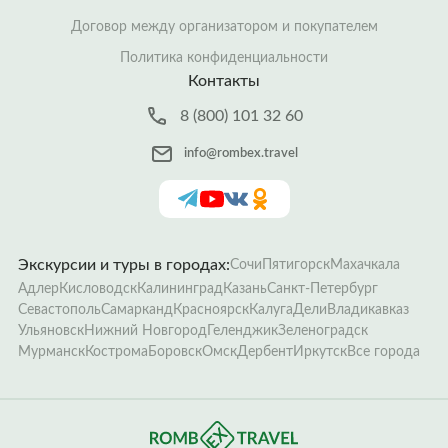
Договор между организатором и покупателем
Политика конфиденциальности
Контакты
8 (800) 101 32 60
info@rombex.travel
Экскурсии и туры в городах:
Сочи
Пятигорск
Махачкала
Адлер
Кисловодск
Калининград
Казань
Санкт-Петербург
Севастополь
Самарканд
Красноярск
Калуга
Дели
Владикавказ
Ульяновск
Нижний Новгород
Геленджик
Зеленоградск
Мурманск
Кострома
Боровск
Омск
Дербент
Иркутск
Все города