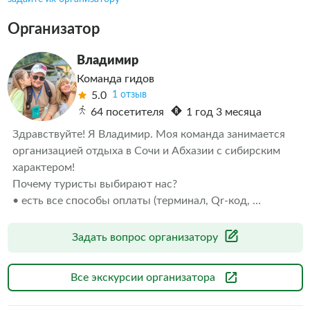
Организатор
Владимир
Команда гидов
5.0
1 отзыв
64 посетителя
1 год 3 месяца
Здравствуйте! Я Владимир. Моя команда занимается 
организацией отдыха в Сочи и Абхазии с сибирским 
характером! 

Почему туристы выбирают нас? 

• есть все способы оплаты (терминал, Qr-код, 
наличные); 

• являемся официальный перевозчиком; 

Задать вопрос организатору
• наши гиды аккредитованные и лицензированные;

• своя диспетчерская служба; 

Все экскурсии организатора
• водители проходят ежедневный врачебный осмотр на 
допуск к управлению транспортом;
