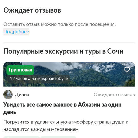
• мы сами проехали все маршруты и готовы поделиться 
Ожидает отзывов
яркими впечатлениями.

Путешествуйте с нами и получите незабываемые 
Оставить отзыв можно только после посещения.
эмоции!
Подробнее
Популярные экскурсии и туры в Сочи
Групповая
12 часов
На микроавтобусе
Диана
Ожидает отзывов
Увидеть все самое важное в Абхазии за один
день
Погрузится в удивительную атмосферу страны души и
насладится каждым мгновением