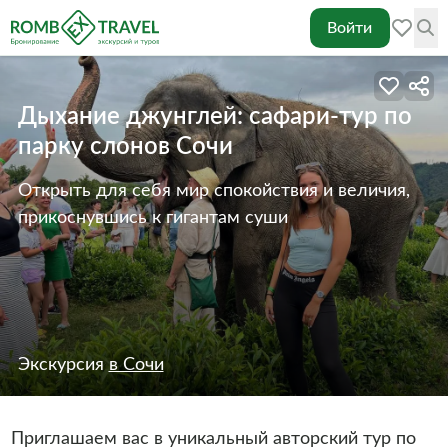
Войти
Дыхание джунглей: сафари-тур по
парку слонов Сочи
Открыть для себя мир спокойствия и величия,
прикоснувшись к гигантам суши
Экскурсия
в Сочи
Приглашаем вас в уникальный авторский тур по