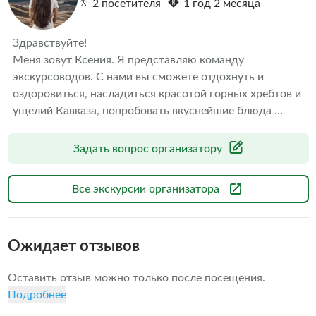
2 посетителя
1 год 2 месяца
Здравствуйте!

Меня зовут Ксения. Я представляю команду 
экскурсоводов. С нами вы сможете отдохнуть и 
оздоровиться, насладиться красотой горных хребтов и 
ущелий Кавказа, попробовать вкуснейшие блюда 
карачаевской, кабардинской, дагестанской, чеченской, 
осетинской, грузинской и армянской кухонь. Наша 
Задать вопрос организатору
фишка — индивидуальные и групповые туры на джипах. 
Мечтаете о необычном отпуске или хотите ярко и 
Все экскурсии организатора
комфортно провести выходные дни? Это к нам!
Ожидает отзывов
Оставить отзыв можно только после посещения.
Подробнее