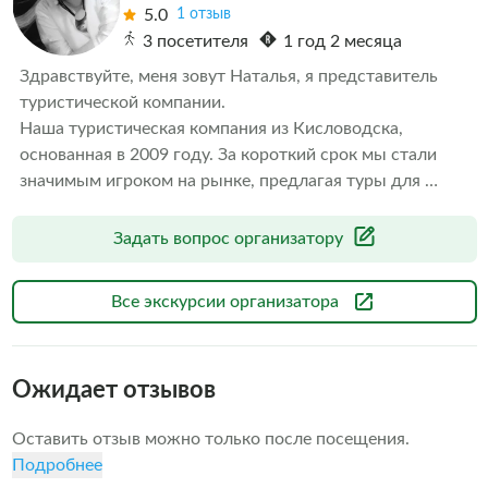
5.0
1 отзыв
3 посетителя
1 год 2 месяца
Здравствуйте, меня зовут Наталья, я представитель 
туристической компании. 

Наша туристическая компания из Кисловодска, 
основанная в 2009 году. За короткий срок мы стали 
значимым игроком на рынке, предлагая туры для 
разных категорий клиентов: от VIP-сегмента до эконом-
класса. Наши путешествия - это шанс полюбить Кавказ. 
Задать вопрос организатору
Мы делаем каждое путешествие особенным благодаря 
профессионализму и вниманию к деталям. 
Все экскурсии организатора
Присоединяйтесь к нам, чтобы открыть для себя 
красоту и величие Кавказа
Ожидает отзывов
Оставить отзыв можно только после посещения.
Подробнее