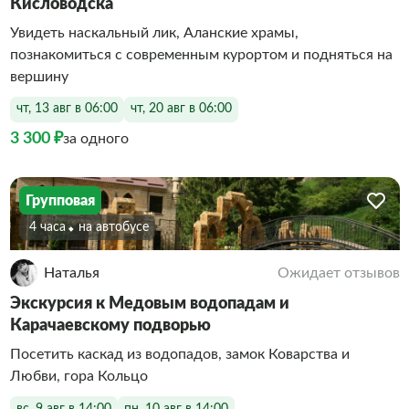
Кисловодска
Увидеть наскальный лик, Аланские храмы,
познакомиться с современным курортом и подняться на
вершину
чт, 13 авг в 06:00
чт, 20 авг в 06:00
3 300 ₽
за одного
Групповая
4 часа
На автобусе
Наталья
Ожидает отзывов
Экскурсия к Медовым водопадам и
Карачаевскому подворью
Посетить каскад из водопадов, замок Коварства и
Любви, гора Кольцо
вс, 9 авг в 14:00
пн, 10 авг в 14:00