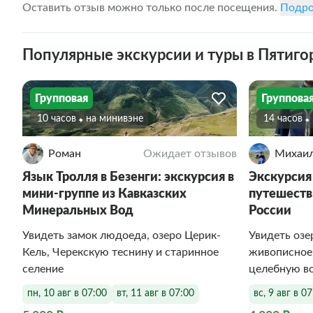
Оставить отзыв можно только после посещения.
Подро
Популярные экскурсии и туры в Пятиго
Групповая
Группова
10 часов
На минивэне
14 часов
Роман
Ожидает отзывов
Михаи
Язык Тролля в Безенги: экскурсия в
Экскурсия
мини-группе из Кавказских
путешеств
Минеральных Вод
России
Увидеть замок людоеда, озеро Церик-
Увидеть озе
Кель, Черекскую теснину и старинное
живописное
селение
целебную в
пн, 10 авг в 07:00
вт, 11 авг в 07:00
вс, 9 авг в 0