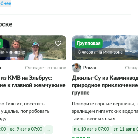
бнее
рске
я
Групповая
На минивэне
8 часов
На минивэне
л
Ожидает отзывов
Роман
Ожид
 из КМВ на Эльбрус:
Джилы-Су из Кавминвод
ие к главной жемчужине
природное приключение
группе
ро Гижгит, посетить
Покорите горные вершины, 
 ущелье, попробовать
зрелищем гигантских водоп
оду
таинственных скал
7:00
вс, 9 авг в 07:00
...
пн, 10 авг в 07:00
вт, 11 авг в 