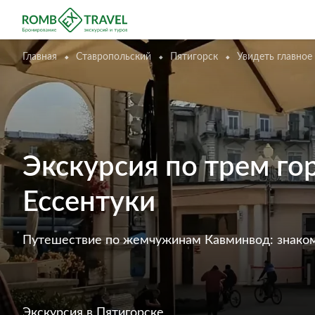
Главная
Ставропольский
Пятигорск
Увидеть главное
Экскурсия по трем г
Ессентуки
Путешествие по жемчужинам Кавминвод: знакомс
Экскурсия
в Пятигорске