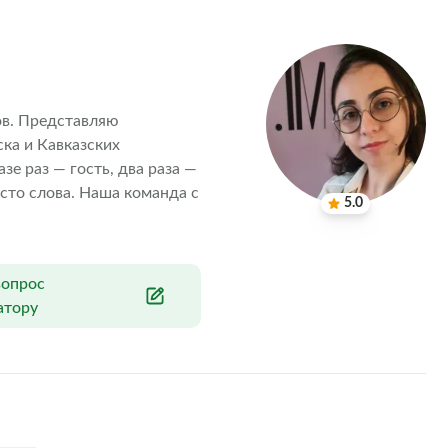
ов. Представляю 
а и Кавказских 
е раз — гость, два раза — 
сто слова. Наша команда с 
5.0
вопрос
атору