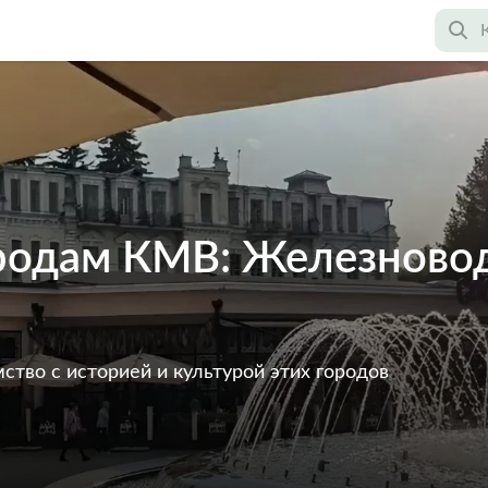
ородам КМВ: Железновод
тво с историей и культурой этих городов