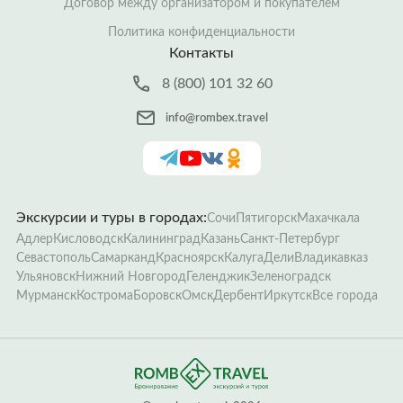
Договор между организатором и покупателем
Политика конфиденциальности
Контакты
8 (800) 101 32 60
info@rombex.travel
Экскурсии и туры в городах:
Сочи
Пятигорск
Махачкала
Адлер
Кисловодск
Калининград
Казань
Санкт-Петербург
Севастополь
Самарканд
Красноярск
Калуга
Дели
Владикавказ
Ульяновск
Нижний Новгород
Геленджик
Зеленоградск
Мурманск
Кострома
Боровск
Омск
Дербент
Иркутск
Все города