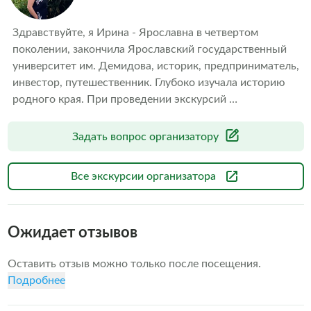
Здравствуйте, я Ирина - Ярославна в четвертом 
поколении, закончила Ярославский государственный 
университет им. Демидова, историк, предприниматель, 
инвестор, путешественник. Глубоко изучала историю 
родного края. При проведении экскурсий 
подстраиваюсь под предпочтения. Наравне с главными 
достопримечательностями, открою мир тихих 
Задать вопрос организатору
ярославских улочек с "сюрпризами". Дам лайфхаки: что 
еще посетить, где вкусно-недорого поесть, где выгулять 
Все экскурсии организатора
детей. Впечатления гарантирую!
Ожидает отзывов
Оставить отзыв можно только после посещения.
Подробнее