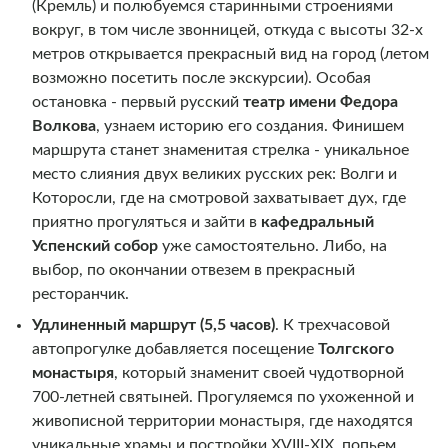
(Кремль) и полюбуемся старинными строениями
вокруг, в том числе звонницей, откуда с высоты 32-х
метров открывается прекрасный вид на город (летом
возможно посетить после экскурсии). Особая
остановка - первый русский
театр имени Федора
Волкова
, узнаем историю его создания. Финишем
маршрута станет знаменитая стрелка - уникальное
место слияния двух великих русских рек: Волги и
Которосли, где на смотровой захватывает дух, где
приятно прогуляться и зайти в
кафедральный
Успенский собор
уже самостоятельно. Либо, на
выбор, по окончании отвезем в прекрасный
ресторанчик.
Удлиненный маршрут (5,5 часов)
. К трехчасовой
автопрогулке добавляется посещение
Толгского
монастыря
, который знаменит своей чудотворной
700-летней святыней. Прогуляемся по ухоженной и
живописной территории монастыря, где находятся
уникальные храмы и постройки XVIII-XIX, попьем