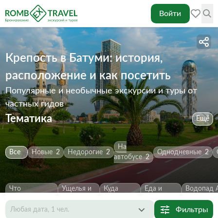
Войти
Крепость в Батуми: история,
расположение и как посетить
Популярные и необычные экскурсии и туры от
частных гидов
Тематика
Ещё
На
Все
Новые
2
Недорогие
2
Однодневные
2
автобусе
2
Что
Ущелья и
Куда
Еда и
Водопад 
посмотреть
2
каньоны
2
сходить
2
напитки
1
Первозва
Фильтры
Любая дата, 1 чел.