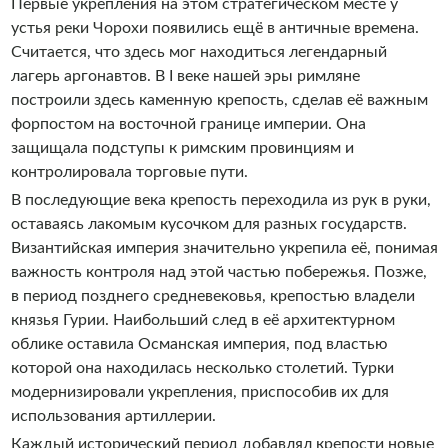
Первые укрепления на этом стратегическом месте у
устья реки Чорохи появились ещё в античные времена.
Считается, что здесь мог находиться легендарный
лагерь аргонавтов. В I веке нашей эры римляне
построили здесь каменную крепость, сделав её важным
форпостом на восточной границе империи. Она
защищала подступы к римским провинциям и
контролировала торговые пути.
В последующие века крепость переходила из рук в руки,
оставаясь лакомым кусочком для разных государств.
Византийская империя значительно укрепила её, понимая
важность контроля над этой частью побережья. Позже,
в период позднего средневековья, крепостью владели
князья Гурии. Наибольший след в её архитектурном
облике оставила Османская империя, под властью
которой она находилась несколько столетий. Турки
модернизировали укрепления, приспособив их для
использования артиллерии.
Каждый исторический период добавлял крепости новые