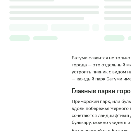
Батуми славится не тольк
города — это отдельный ми
устроить пикник с видом н
— каждый парк Батуми имее
Главные парки гор
Приморский парк, или буль
вдоль побережья Черного 
сочетаются ландшафтный д
бульвару, можно увидеть и
Ботанический сад Батуми —