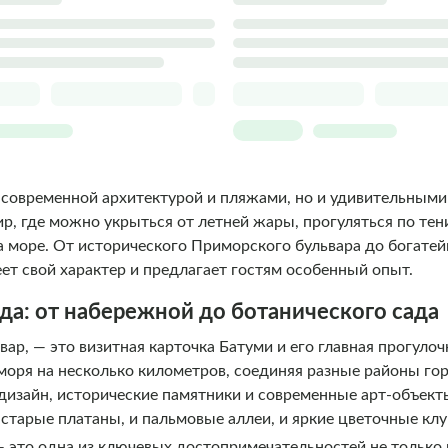
о современной архитектурой и пляжами, но и удивительным
р, где можно укрыться от летней жары, прогуляться по те
а море. От исторического Приморского бульвара до богате
т свой характер и предлагает гостям особенный опыт.
ода: от набережной до ботанического сада
вар, — это визитная карточка Батуми и его главная прогулоч
моря на несколько километров, соединяя разные районы го
изайн, исторические памятники и современные арт-объекты
 старые платаны, и пальмовые аллеи, и яркие цветочные кл
 это одна из ключевых достопримечательностей не только г