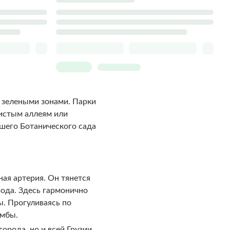
и зелеными зонами. Парки
нистым аллеям или
йшего Ботанического сада
ная артерия. Он тянется
рода. Здесь гармонично
. Прогуливаясь по
умбы.
орода, но и всей Грузии.