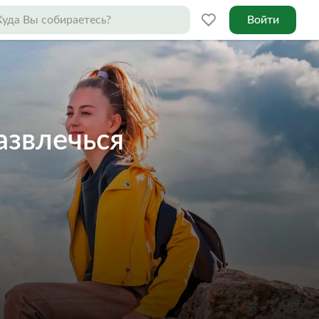
Войти
азвлечься