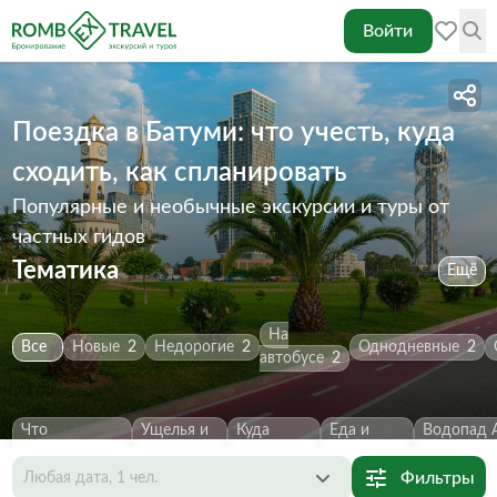
Войти
Поездка в Батуми: что учесть, куда
сходить, как спланировать
Популярные и необычные экскурсии и туры от
частных гидов
Тематика
Ещё
На
Все
Новые
2
Недорогие
2
Однодневные
2
автобусе
2
Что
Ущелья и
Куда
Еда и
Водопад 
посмотреть
2
каньоны
2
сходить
2
напитки
1
Первозва
Фильтры
Любая дата, 1 чел.