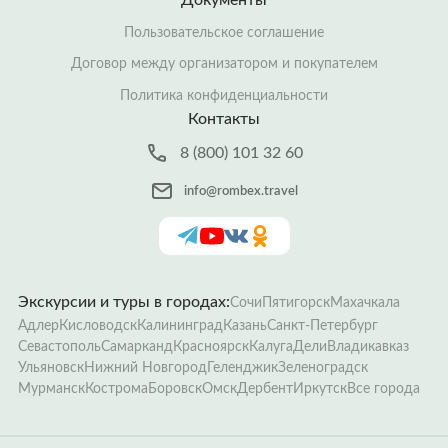
Документы
Пользовательское соглашение
Договор между организатором и покупателем
Политика конфиденциальности
Контакты
8 (800) 101 32 60
info@rombex.travel
Экскурсии и туры в городах:
Сочи
Пятигорск
Махачкала
Адлер
Кисловодск
Калининград
Казань
Санкт-Петербург
Севастополь
Самарканд
Красноярск
Калуга
Дели
Владикавказ
Ульяновск
Нижний Новгород
Геленджик
Зеленоградск
Мурманск
Кострома
Боровск
Омск
Дербент
Иркутск
Все города