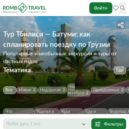
Войти
Тур Тбилиси — Батуми: как
спланировать поездку по Грузии
Популярные и необычные экскурсии и туры от
частных гидов
Тематика
Ещё
На
Все
Новые
2
Недорогие
2
Однодневные
2
автобусе
2
Что
Ущелья и
Куда
Еда и
Водопад 
посмотреть
2
каньоны
2
сходить
2
напитки
1
Первозва
Фильтры
Любая дата, 1 чел.