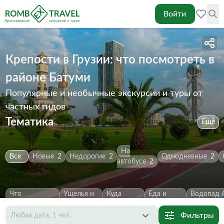
Войти
Крепости в Грузии: что посмотреть в
районе Батуми
Популярные и необычные экскурсии и туры от
частных гидов
Тематика
Ещё
На
Все
Новые
2
Недорогие
2
Однодневные
2
автобусе
2
Что
Ущелья и
Куда
Еда и
Водопад 
посмотреть
2
каньоны
2
сходить
2
напитки
1
Первозва
Фильтры
Любая дата, 1 чел.