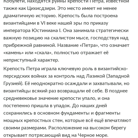
Кобулети, находятся руины крепости Петра, известной
также как Цихисдзири. Это место имеет не менее
драматичную историю. Крепость была построена
византийцами в VI веке нашей эры по приказу
императора Юстиниана I. Она занимала стратегически
важную позицию на скалистом мысе, господствуя над
прибрежной равниной. Название «Петра», что означает
«камень» или «скала», полностью отражает её
неприступный характер.
Крепость Петра играла ключевую роль в византийско-
персидских войнах за контроль над Лазикой (Западной
Грузией). Её неоднократно осаждали и захватывали, но
византийцы всякий раз возвращали её себе. В позднее
средневековье значение крепости упало, и она
постепенно пришла в упадок. До наших дней
сохранились в основном фундаменты и фрагменты
мощных крепостных стен, которые всё ещё впечатляют
своими размерами. Расположение на высоком берегу
открывает потрясающий вид на Черное море.