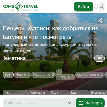
Войти
Пещеры Кутаиси: как добраться из
Батуми и что посмотреть
Популярные и необычные экскурсии и туры от
частных гидов
Тематика
Ещё
На
Все
Новые
2
Недорогие
2
Однодневные
2
автобусе
2
Что
Ущелья и
Куда
Еда и
Водопад 
посмотреть
2
каньоны
2
сходить
2
напитки
1
Первозва
Фильтры
Любая дата, 1 чел.