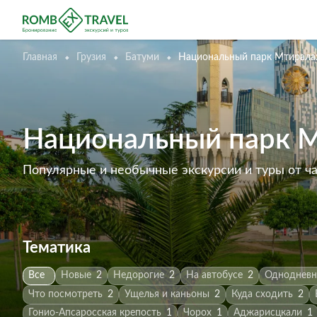
Главная
Грузия
Батуми
Национальный парк Мтирала:
Национальный парк Мт
Популярные и необычные экскурсии и туры от ч
Тематика
Все
Новые
2
Недорогие
2
На автобусе
2
Одноднев
Что посмотреть
2
Ущелья и каньоны
2
Куда сходить
2
Гонио-Апсаросская крепость
1
Чорох
1
Аджарисцкали
1