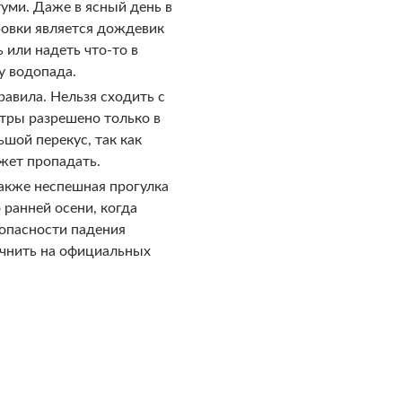
уми. Даже в ясный день в
овки является дождевик
 или надеть что-то в
у водопада.
авила. Нельзя сходить с
стры разрешено только в
ьшой перекус, так как
жет пропадать.
также неспешная прогулка
 ранней осени, когда
 опасности падения
очнить на официальных