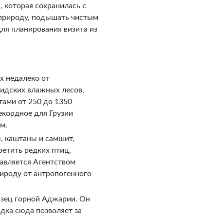
 которая сохранилась с
 природу, подышать чистым
ля планирования визита из
х недалеко от
хидских влажных лесов,
тами от 250 до 1350
екордное для Грузии
м.
ы, каштаны и самшит,
ретить редких птиц,
равляется Агентством
рироду от антропогенного
азец горной Аджарии. Он
дка сюда позволяет за