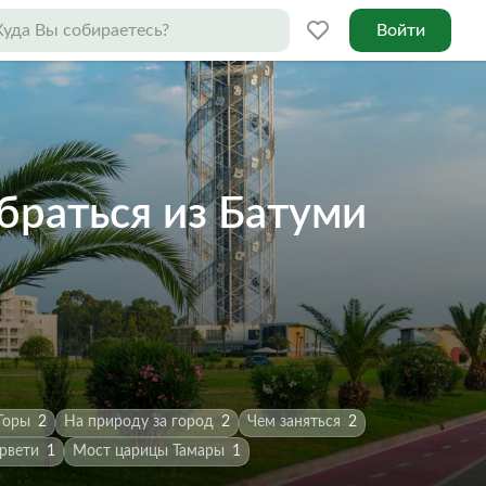
Войти
браться из Батуми
Горы
2
На природу за город
2
Чем заняться
2
рвети
1
Мост царицы Тамары
1