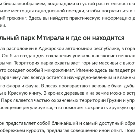
м биоразнообразием, водопадами и густой растительностью,
льное место для однодневной поездки, чтобы погрузиться в
ий треккинг. Здесь вы найдете практическую информацию д
ии.
льный парк Мтирала и где он находится
а расположен в Аджарской автономной республике, в гора
 Он был создан для сохранения уникальных экосистем кол
выми. Территория парка охватывает горные массивы с высо
что создает особый микроклимат. Именно здесь выпадает р
даря чему лес всегда остается изумрудно-зеленым и влажны
его флора и фауна. В лесах произрастают вековые буки, дуб
ы в Красную книгу. В кронах деревьев и на земле можно вст
 Парк является частью охраняемых территорий Грузии и уп
осещение регулируется, что помогает сохранять хрупкую п
арк представляет собой ближайший и самый доступный обр
побережьем курорта, предлагая совершенно иной опыт. Поез