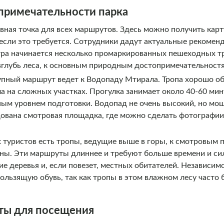
примечательности парка
вная точка для всех маршрутов. Здесь можно получить карту
 если это требуется. Сотрудники дадут актуальные рекомен
тра начинается несколько промаркированных пешеходных т
 вглубь леса, к основным природным достопримечательност
пный маршрут ведет к Водопаду Мтирала. Тропа хорошо об
а на сложных участках. Прогулка занимает около 40-60 мин
ным уровнем подготовки. Водопад не очень высокий, но мо
дована смотровая площадка, где можно сделать фотографи
 туристов есть тропы, ведущие выше в горы, к смотровым 
ны. Эти маршруты длиннее и требуют больше времени и си
е деревья и, если повезет, местных обитателей. Независим
кользящую обувь, так как тропы в этом влажном лесу част
ты для посещения