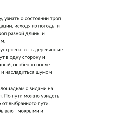
, узнать о состоянии троп
дации, исходя из погоды и
роп разной длины и
ям.
устроена: есть деревянные
ут в одну сторону и
щный, особенно после
и и насладиться шумом
площадкам с видами на
л. По пути можно увидеть
о от выбранного пути,
о бывают мокрыми и