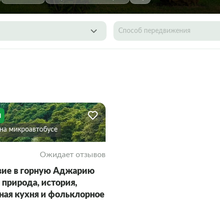
Способ передвижения
я
На микроавтобусе
Ожидает отзывов
ие в горную Аджарию
 природа, история,
ная кухня и фольклорное