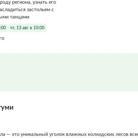
роду региона, узнать его
асладиться застольем с
ыми танцами
0:00
чт, 13 авг в 10:00
го
туми
а — это уникальный уголок влажных колхидских лесов всего