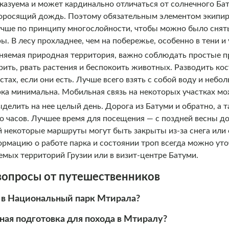
азуема и может кардинально отличаться от солнечного Бат
оросящий дождь. Поэтому обязательным элементом экипир
учше по принципу многослойности, чтобы можно было снять
ы. В лесу прохладнее, чем на побережье, особенно в тени и 
няемая природная территория, важно соблюдать простые пр
ить, рвать растения и беспокоить животных. Разводить ко
ах, если они есть. Лучше всего взять с собой воду и небол
рка минимальна. Мобильная связь на некоторых участках мо
ыделить на нее целый день. Дорога из Батуми и обратно, а 
о часов. Лучшее время для посещения — с поздней весны до
й некоторые маршруты могут быть закрыты из-за снега или
ормацию о работе парка и состоянии троп всегда можно ут
емых территорий Грузии или в визит-центре Батуми.
вопросы от путешественников
д в Национальный парк Мтирала?
ая подготовка для похода в Мтиралу?