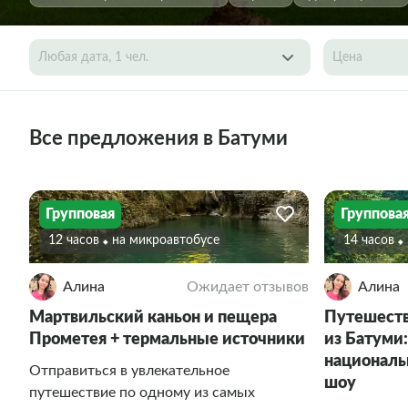
Любая дата, 1 чел.
Цена
Все предложения в Батуми
Групповая
Группова
12 часов
На микроавтобусе
14 часов
Алина
Ожидает отзывов
Алина
Мартвильский каньон и пещера
Путешеств
Прометея + термальные источники
из Батуми:
националь
Отправиться в увлекательное
шоу
путешествие по одному из самых