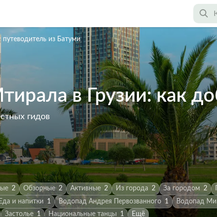
 путеводитель из Батуми
ирала в Грузии: как до
астных гидов
ные
2
Обзорные
2
Активные
2
Из города
2
За городом
2
Еда и напитки
1
Водопад Андрея Первозванного
1
Водопад Ми
Застолье
1
Национальные танцы
1
Ещё