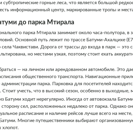
 и субтропические горные леса, что является большой редк
 есть информационный центр, маркированные тропы и места
Батуми до парка Мтирала
нального парка Мтирала занимает около часа-полутора, в 
овий. Основной путь лежит по трассе Батуми-Ахалцихе (E70
о села Чаквистави. Дорога от трассы до входа в парк — это 
льтирована, но местами узкая, поэтому стоит ехать аккура
раться — на личном или арендованном автомобиле. Это да
 расписания общественного транспорта. Навигационные пр
администрации парка. Парковка для посетителей находитс
тоит учесть, что в высокий сезон, особенно в выходные, 
 Батуми ходит нерегулярно. Иногда от автовокзала Батуми
 сторону сел, расположенных недалеко от парка. Однако о
туальное расписание и наличие рейсов лучше всего на месте,
атуми. Многие путешественники выбирают организованную
х хлопот.