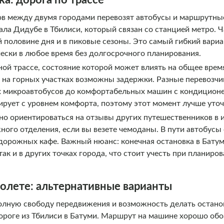
а: дорога по трассе
в между двумя городами перевозят автобусы и маршрутные
ла Дидубе в Тбилиси, который связан со станцией метро. 
й половине дня и в пиковые сезоны. Это самый гибкий вари
чески в любое время без долгосрочного планирования.
ой трассе, состояние которой может влиять на общее время
й на горных участках возможны задержки. Разные перевозч
ых микроавтобусов до комфортабельных машин с кондиционе
елирует с уровнем комфорта, поэтому этот момент лучше уточ
но ориентироваться на отзывы других путешественников в 
ного отделения, если вы везете чемоданы. В пути автобус
идорожных кафе. Важный нюанс: конечная остановка в Батум
так и в других точках города, что стоит учесть при планир
олете: альтернативные варианты
олную свободу передвижения и возможность делать остано
ороге из Тбилиси в Батуми. Маршрут на машине хорошо обоз