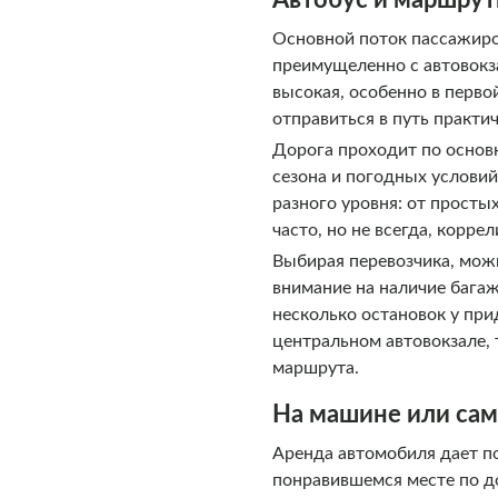
Автобус и маршрутк
Основной поток пассажиро
преимущеленно с автовокза
высокая, особенно в перво
отправиться в путь практи
Дорога проходит по основн
сезона и погодных услови
разного уровня: от прост
часто, но не всегда, корр
Выбирая перевозчика, мож
внимание на наличие багаж
несколько остановок у пр
центральном автовокзале, 
маршрута.
На машине или сам
Аренда автомобиля дает п
понравившемся месте по д