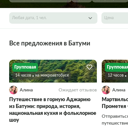
Любая дата, 1 чел.
Цена
Все предложения в Батуми
Групповая
Группова
14 часов
На микроавтобусе
12 часов
Алина
Ожидает отзывов
Алина
Путешествие в горную Аджарию
Мартвильс
из Батуми: природа, история,
Прометея 
национальная кухня и фольклорное
Отправиться
шоу
путешествие