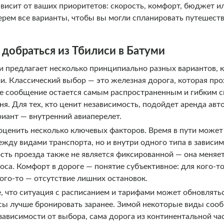
висит от ваших приоритетов: скорость, комфорт, бюджет и
зберем все варианты, чтобы вы могли спланировать путешеств
добраться из Тбилиси в Батуми
и предлагает несколько принципиально разных вариантов, 
и. Классический выбор — это железная дорога, которая пр
ое сообщение остается самым распространенным и гибким с
ня. Для тех, кто ценит независимость, подойдет аренда ав
риант — внутренний авиаперелет.
 оценить несколько ключевых факторов. Время в пути може
ежду видами транспорта, но и внутри одного типа в зависим
сть проезда также не является фиксированной — она меняетс
оса. Комфорт в дороге — понятие субъективное: для кого-т
кого-то — отсутствие лишних остановок.
, что ситуация с расписанием и тарифами может обновлятьс
сы лучше бронировать заранее. Зимой некоторые виды сооб
зависимости от выбора, сама дорога из континентальной ча