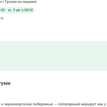
ст Грузии на машине
8:00
вс, 9 авг в 08:00
го
туми
 к черноморскому побережью — популярный маршрут как у т