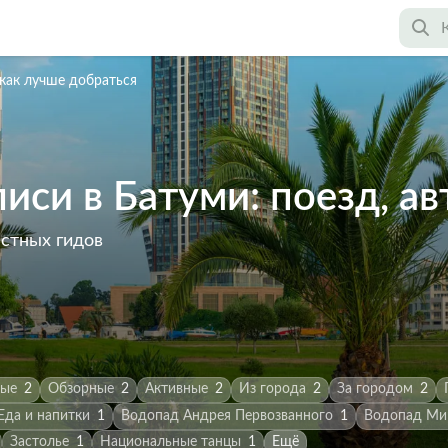
как лучше добраться
иси в Батуми: поезд, а
астных гидов
ные
2
Обзорные
2
Активные
2
Из города
2
За городом
2
Еда и напитки
1
Водопад Андрея Первозванного
1
Водопад Ми
Застолье
1
Национальные танцы
1
Ещё