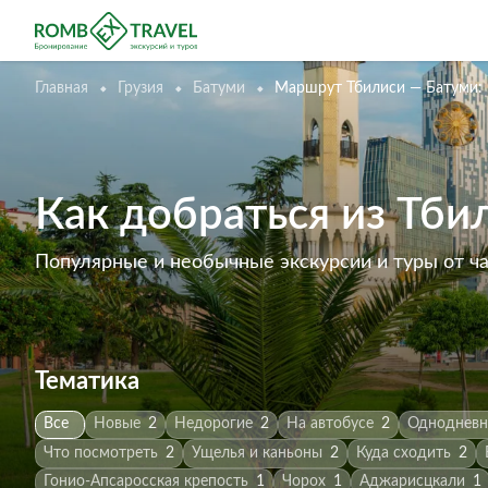
Главная
Грузия
Батуми
Маршрут Тбилиси — Батуми: 
Как добраться из Тбил
Популярные и необычные экскурсии и туры от ч
Тематика
Все
Новые
2
Недорогие
2
На автобусе
2
Одноднев
Что посмотреть
2
Ущелья и каньоны
2
Куда сходить
2
Гонио-Апсаросская крепость
1
Чорох
1
Аджарисцкали
1