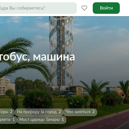
Войти
втобус, машина
Горы
2
На природу за город
2
Чем заняться
2
рвети
1
Мост царицы Тамары
1