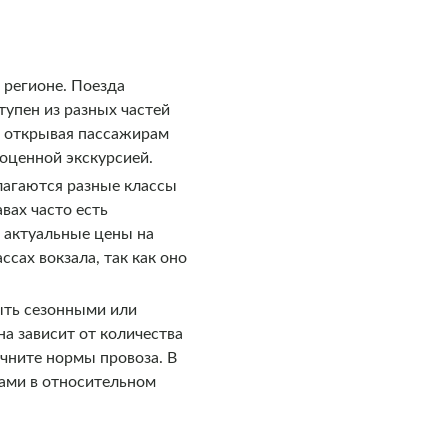
регионе. Поезда
упен из разных частей
, открывая пассажирам
ноценной экскурсией.
длагаются разные классы
вах часто есть
и актуальные цены на
сах вокзала, так как оно
ыть сезонными или
а зависит от количества
очните нормы провоза. В
жами в относительном