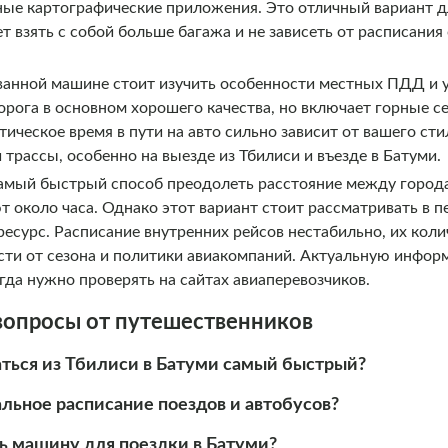
ые картографические приложения. Это отличный вариант 
яет взять с собой больше багажа и не зависеть от расписани
ванной машине стоит изучить особенности местных ПДД и у
орога в основном хорошего качества, но включает горные 
тическое время в пути на авто сильно зависит от вашего сти
 трассы, особенно на выезде из Тбилиси и въезде в Батуми.
амый быстрый способ преодолеть расстояние между город
 около часа. Однако этот вариант стоит рассматривать в п
ресурс. Расписание внутренних рейсов нестабильно, их коли
сти от сезона и политики авиакомпаний. Актуальную инфор
гда нужно проверять на сайтах авиаперевозчиков.
вопросы от путешественников
аться из Тбилиси в Батуми самый быстрый?
альное расписание поездов и автобусов?
ь машину для поездки в Батуми?