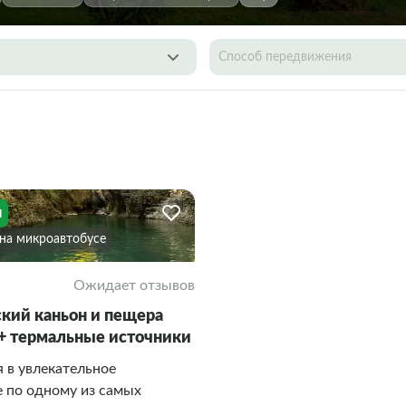
Способ передвижения
я
На микроавтобусе
Ожидает отзывов
кий каньон и пещера
+ термальные источники
 в увлекательное
 по одному из самых