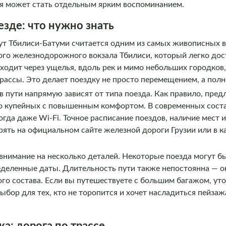
ая может стать отдельным ярким воспоминанием.
езде: что нужно знать
Тбилиси-Батуми считается одним из самых живописных в 
ого железнодорожного вокзала Тбилиси, который легко дост
оходит через ущелья, вдоль рек и мимо небольших городков
рассы. Это делает поездку не просто перемещением, а пол
в пути напрямую зависят от типа поезда. Как правило, пре
до купейных с повышенным комфортом. В современных соста
огда даже Wi-Fi. Точное расписание поездов, наличие мест 
рять на официальном сайте железной дороги Грузии или в кас
 внимание на несколько деталей. Некоторые поезда могут б
еделенные даты. Длительность пути также непостоянна — он
го состава. Если вы путешествуете с большим багажом, ут
ыбор для тех, кто не торопится и хочет насладиться пейза