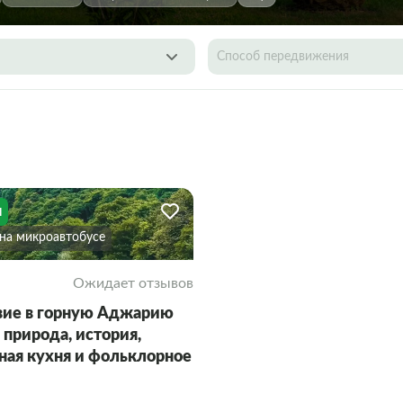
Способ передвижения
я
На микроавтобусе
Ожидает отзывов
ие в горную Аджарию
 природа, история,
ная кухня и фольклорное