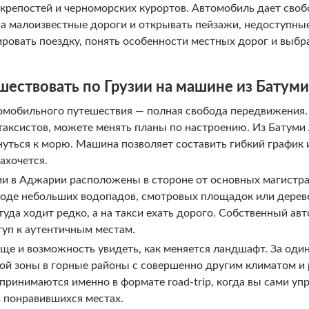
крепостей и черноморских курортов. Автомобиль дает своб
на малоизвестные дороги и открывать пейзажи, недоступны
ировать поездку, понять особенности местных дорог и выбр
шествовать по Грузии на машине из Батум
омобильного путешествия — полная свобода передвижения. 
таксистов, можете менять планы по настроению. Из Батуми 
рнуться к морю. Машина позволяет составить гибкий график
ахочется.
и в Аджарии расположены в стороне от основных магистра
оде небольших водопадов, смотровых площадок или дереве
да ходит редко, а на такси ехать дорого. Собственный ав
туп к аутентичным местам.
ще и возможность увидеть, как меняется ландшафт. За оди
кой зоны в горные районы с совершенно другим климатом и 
принимаются именно в формате road-trip, когда вы сами у
в понравившихся местах.