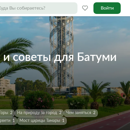
Войти
 и советы для Батуми
Горы
2
На природу за город
2
Чем заняться
2
рвети
1
Мост царицы Тамары
1