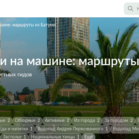
ашине: маршруты из Батуми
и на машине: маршруты
астных гидов
ные
2
Обзорные
2
Активные
2
Из города
2
За городом
2
Еда и напитки
1
Водопад Андрея Первозванного
1
Водопад Ми
Застолье
1
Национальные танцы
1
Ещё