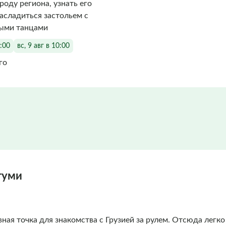
роду региона, узнать его
асладиться застольем с
ыми танцами
0:00
вс, 9 авг в 10:00
го
туми
ная точка для знакомства с Грузией за рулем. Отсюда легк