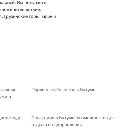
жарией. Вы получаете
ьное впетешествие.
. Грузинские горы, море и
главные
Парки и зелёные зоны Батуми
уми и
одное чудо
Санатории в Батуми: возможности для
отдыха и оздоровления