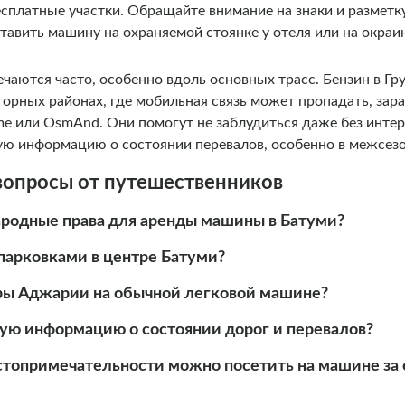
есплатные участки. Обращайте внимание на знаки и разметк
тавить машину на охраняемой стоянке у отеля или на окраин
чаются часто, особенно вдоль основных трасс. Бензин в Г
 горных районах, где мобильная связь может пропадать, зара
e или OsmAnd. Они помогут не заблудиться даже без интер
ную информацию о состоянии перевалов, особенно в межсезо
вопросы от путешественников
одные права для аренды машины в Батуми?
 парковками в центре Батуми?
оры Аджарии на обычной легковой машине?
ную информацию о состоянии дорог и перевалов?
стопримечательности можно посетить на машине за 