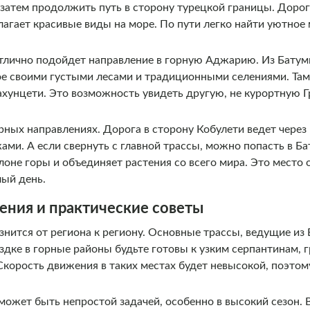
 затем продолжить путь в сторону турецкой границы. Дорог
агает красивые виды на море. По пути легко найти уютное 
лично подойдет направление в горную Аджарию. Из Батум
ое своими густыми лесами и традиционными селениями. Та
хунцети. Это возможность увидеть другую, не курортную Гр
ерных направлениях. Дорога в сторону Кобулети ведет через
и. А если свернуть с главной трассы, можно попасть в Ба
оне горы и объединяет растения со всего мира. Это место
лый день.
ния и практические советы
азнится от региона к региону. Основные трассы, ведущие из
здке в горные районы будьте готовы к узким серпантинам, 
корость движения в таких местах будет невысокой, поэтом
может быть непростой задачей, особенно в высокий сезон. В