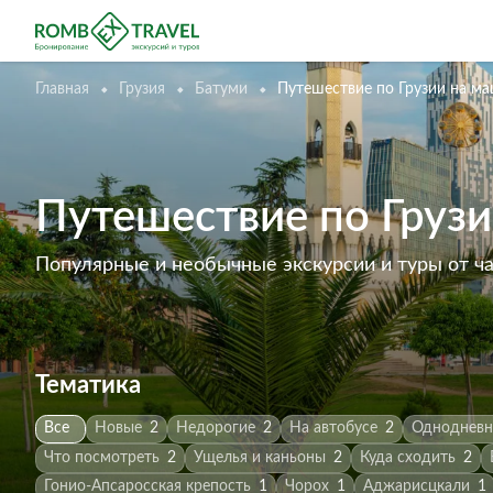
Главная
Грузия
Батуми
Путешествие по Грузии на м
Путешествие по Грузи
Популярные и необычные экскурсии и туры от ч
Тематика
Все
Новые
2
Недорогие
2
На автобусе
2
Одноднев
Что посмотреть
2
Ущелья и каньоны
2
Куда сходить
2
Гонио-Апсаросская крепость
1
Чорох
1
Аджарисцкали
1