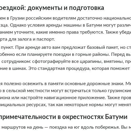
поездкой: документы и подготовка
ем в Грузии российским водителям достаточно национальн
зца. Однако условия аренды машины в Батуми могут различ
нием уточните, какие именно права требуются. Также убедит
та для залога и паспорт.
пункт. При аренде авто вам предложат базовый пакет, но с
обенно если планируете поездки в горные районы. Перед 
 сотрудником: сфотографируйте все царапины, вмятины, пр
ение в шинах. Это стандартная процедура, которая поможе
я полезно освежить в памяти основные дорожные знаки. Мн
 в сельской местности могут встречаться только грузински
гиона или настройте навигационное приложение. Также про
ициальных ресурсах, так как некоторые нормы могут менят
римечательности в окрестностях Батуми
 маршрутов на день — поездка на юг вдоль побережья. Вы