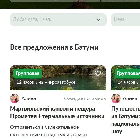
Любая дата, 1 чел.
Цена
Все предложения в Батуми
Групповая
Группова
12 часов
На микроавтобусе
14 часов
Алина
Ожидает отзывов
Алина
Мартвильский каньон и пещера
Путешеств
Прометея + термальные источники
из Батуми:
националь
Отправиться в увлекательное
шоу
путешествие по одному из самых