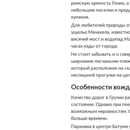
римскую крепость Гонио, а
небольшие поселки и предл
купания.
Для любителей природы от
ущелье Мачахела, известн
висячий мост и водопад Ма
часах езды от города.
Не стоит забывать и о сев
широкими песчаными пляжам
который расположен на скл
неспешной прогулки на це
Особенности вожде
Качество дорог в Грузии р
состоянии. Однако при пое
возможным неровностям. С
больше времени.
Парковка в центре Батуми 