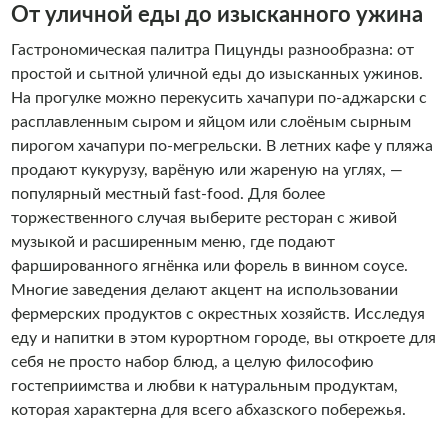
От уличной еды до изысканного ужина
Гастрономическая палитра Пицунды разнообразна: от
простой и сытной уличной еды до изысканных ужинов.
На прогулке можно перекусить хачапури по-аджарски с
расплавленным сыром и яйцом или слоёным сырным
пирогом хачапури по-мегрельски. В летних кафе у пляжа
продают кукурузу, варёную или жареную на углях, —
популярный местный fast-food. Для более
торжественного случая выберите ресторан с живой
музыкой и расширенным меню, где подают
фаршированного ягнёнка или форель в винном соусе.
Многие заведения делают акцент на использовании
фермерских продуктов с окрестных хозяйств. Исследуя
еду и напитки в этом курортном городе, вы откроете для
себя не просто набор блюд, а целую философию
гостеприимства и любви к натуральным продуктам,
которая характерна для всего абхазского побережья.