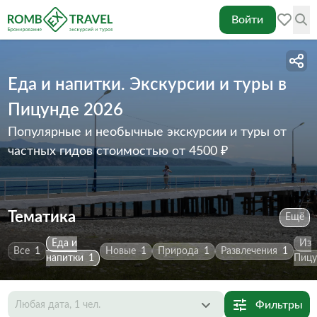
Войти
Еда и напитки. Экскурсии и туры в
Пицунде 2026
Популярные и необычные экскурсии и туры от
частных гидов
стоимостью от 4500 ₽
Тематика
Ещё
Еда и
Из
Все
1
Новые
1
Природа
1
Развлечения
1
напитки
1
Пиц
Фильтры
Любая дата, 1 чел.