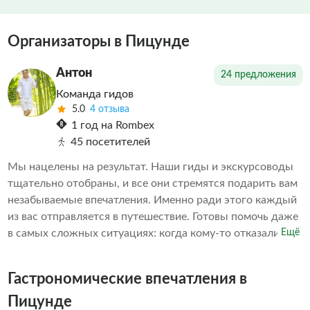
Организаторы в Пицунде
Антон
24 предложения
Команда гидов
5.0
4 отзыва
1 год на Rombex
45 посетителей
Мы нацелены на результат. Наши гиды и экскурсоводы
тщательно отобраны, и все они стремятся подарить вам
незабываемые впечатления. Именно ради этого каждый
из вас отправляется в путешествие. Готовы помочь даже
в самых сложных ситуациях: когда кому-то отказали в
Ещё
экскурсии или когда необходимо скорректировать
впечатления от проведенных экскурсий другими
Гастрономические впечатления в
организаторами. Делаем всё возможное, чтобы наши
клиенты остались довольны. А дальше выбор за вами
Пицунде