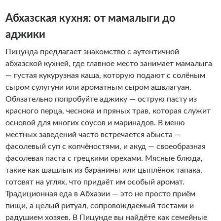
Абхазская кухня: от мамалыги до
аджики
Пицунда предлагает знакомство с аутентичной
абхазской кухней, где главное место занимает мамалыга
— густая кукурузная каша, которую подают с солёным
сыром сулугуни или ароматным сыром ашвлагуан.
Обязательно попробуйте аджику — острую пасту из
красного перца, чеснока и пряных трав, которая служит
основой для многих соусов и маринадов. В меню
местных заведений часто встречается абыста —
фасолевый суп с копчёностями, и акуд — своеобразная
фасолевая паста с грецкими орехами. Мясные блюда,
такие как шашлык из баранины или цыплёнок тапака,
готовят на углях, что придаёт им особый аромат.
Традиционная еда в Абхазии — это не просто приём
пищи, а целый ритуал, сопровождаемый тостами и
радушием хозяев. В Пицунде вы найдёте как семейные