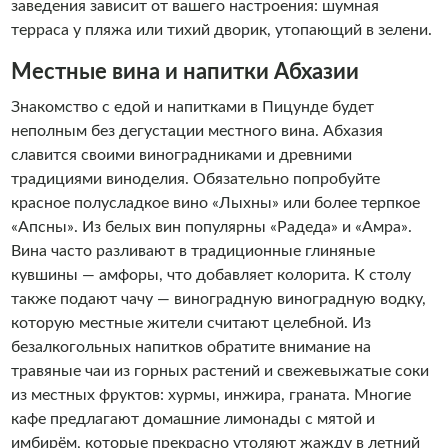
заведения зависит от вашего настроения: шумная
терраса у пляжа или тихий дворик, утопающий в зелени.
Местные вина и напитки Абхазии
Знакомство с едой и напитками в Пицунде будет
неполным без дегустации местного вина. Абхазия
славится своими виноградниками и древними
традициями виноделия. Обязательно попробуйте
красное полусладкое вино «Лыхны» или более терпкое
«Апсны». Из белых вин популярны «Радеда» и «Амра».
Вина часто разливают в традиционные глиняные
кувшины — амфоры, что добавляет колорита. К столу
также подают чачу — виноградную виноградную водку,
которую местные жители считают целебной. Из
безалкогольных напитков обратите внимание на
травяные чаи из горных растений и свежевыжатые соки
из местных фруктов: хурмы, инжира, граната. Многие
кафе предлагают домашние лимонады с мятой и
имбирём, которые прекрасно утоляют жажду в летний