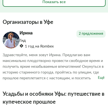
Показать все
Организаторы в Уфе
Ирина
2 предложения
Гид
1 год на Rombex
Здравствуйте, меня зовут Ирина. Предлагаю вам
максимально плодотворно провести свободное время и
получить яркие незабываемые впечатления! Окунуться в
историю старинного города, пройтись по улицам, где
прошлое переплетается с настоящим, и посетить
Ещё
памятные места. Проведение экскурсий для меня
означает больше, чем работа — это сама моя жизнь, и
Усадьбы и особняки Уфы: путешествие в
именно вы, дорогие путешественники, являетесь её
неотъемлемой частью! До скорой встречи в Уфе!
купеческое прошлое