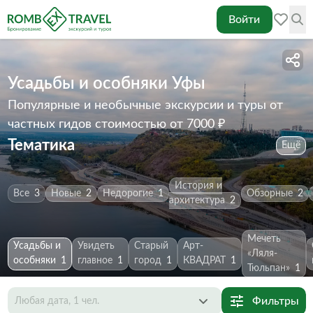
Войти
Усадьбы и особняки Уфы
Популярные и необычные экскурсии и туры от
частных гидов
стоимостью от 7000 ₽
Тематика
Ещё
История и
Все
3
Новые
2
Недорогие
1
Обзорные
2
архитектура
2
Мечеть
Усадьбы и
Увидеть
Старый
Арт-
«Ляля-
особняки
1
главное
1
город
1
КВАДРАТ
1
Тюльпан»
1
Фильтры
Любая дата, 1 чел.