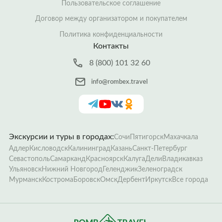
Пользовательское соглашение
Договор между организатором и покупателем
Политика конфиденциальности
Контакты
8 (800) 101 32 60
info@rombex.travel
Экскурсии и туры в городах:
Сочи
Пятигорск
Махачкала
Адлер
Кисловодск
Калининград
Казань
Санкт-Петербург
Севастополь
Самарканд
Красноярск
Калуга
Дели
Владикавказ
Ульяновск
Нижний Новгород
Геленджик
Зеленоградск
Мурманск
Кострома
Боровск
Омск
Дербент
Иркутск
Все города